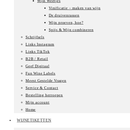
Wijn Weetjes
Vinificatie – maken van wijn
De druivenrassen
Wijn proeven, hoe?
Spijs & Wijn combineren
Schrijfsels
Links Instagram
Links TikTok
B2B / Retail
Geef Digitaal
Fun Wine Labels
Meest Gestelde Vragen
Service & Contact
Bestelling herroepen
Mijn account
Home
WIJNETIKETTEN