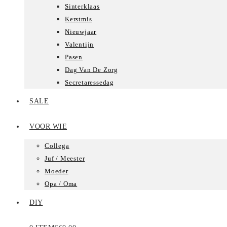
Sinterklaas
Kerstmis
Nieuwjaar
Valentijn
Pasen
Dag Van De Zorg
Secretaressedag
SALE
VOOR WIE
Collega
Juf / Meester
Moeder
Opa / Oma
DIY