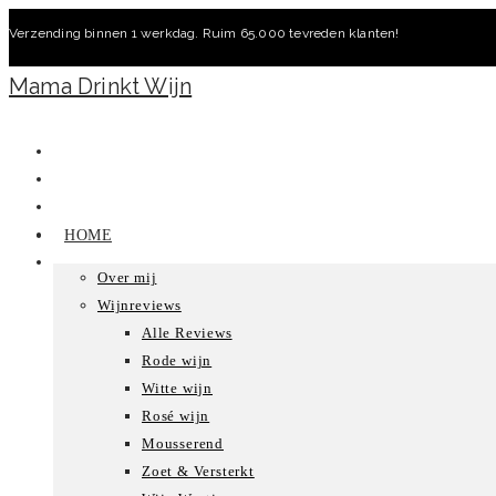
Ga
Verzending binnen 1 werkdag. Ruim 65.000 tevreden klanten!
naar
inhoud
Mama Drinkt Wijn
HOME
Over mij
Wijnreviews
Alle Reviews
Rode wijn
Witte wijn
Rosé wijn
Mousserend
Zoet & Versterkt