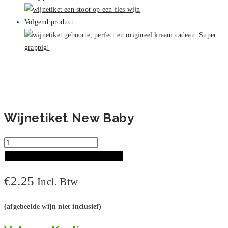
aantal
Volgend product
Wijnetiket New Baby
Wijnetiket
New
TOEVOEGEN AAN WINKELWAGEN
Baby
€
2.25
Incl. Btw
aantal
(afgebeelde wijn niet inclusief)