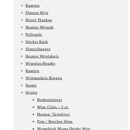
Kaarsen
Flessen Wijn
Borrel Planken
Houten Wijnrek
Pollepels
Sticker Kurk
Sleutelhanger
Houten Wijnlabels
Wijnglas Houder
Kaarten
Wijnmarkers Ringen
Snoep
Overig
Boekenlegger
Wine Clips – 2 st.
Houten ‘Tegeltjes’
Pins / Broches Wine
Memoblok Mama Drinkt Wijn