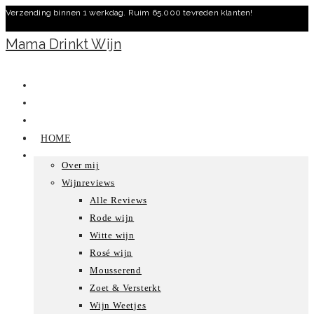
Verzending binnen 1 werkdag. Ruim 65.000 tevreden klanten!
Ga
naar
Mama Drinkt Wijn
inhoud
HOME
Over mij
Wijnreviews
Alle Reviews
Rode wijn
Witte wijn
Rosé wijn
Mousserend
Zoet & Versterkt
Wijn Weetjes