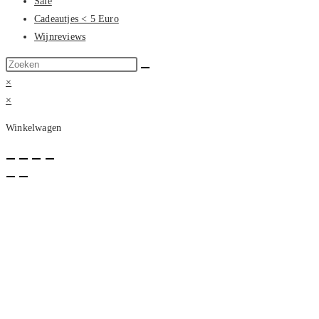
Sale
Cadeautjes < 5 Euro
Wijnreviews
Zoek
op
×
deze
×
site
Winkelwagen