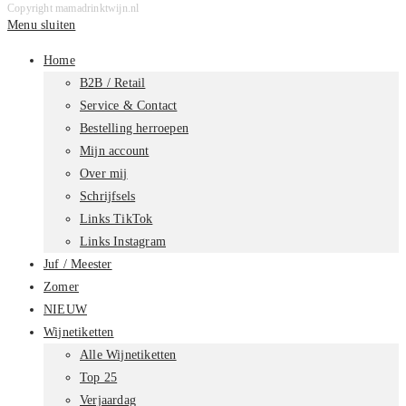
Copyright mamadrinktwijn.nl
Menu sluiten
Home
B2B / Retail
Service & Contact
Bestelling herroepen
Mijn account
Over mij
Schrijfsels
Links TikTok
Links Instagram
Juf / Meester
Zomer
NIEUW
Wijnetiketten
Alle Wijnetiketten
Top 25
Verjaardag