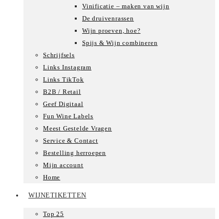
Vinificatie – maken van wijn
De druivenrassen
Wijn proeven, hoe?
Spijs & Wijn combineren
Schrijfsels
Links Instagram
Links TikTok
B2B / Retail
Geef Digitaal
Fun Wine Labels
Meest Gestelde Vragen
Service & Contact
Bestelling herroepen
Mijn account
Home
WIJNETIKETTEN
Top 25