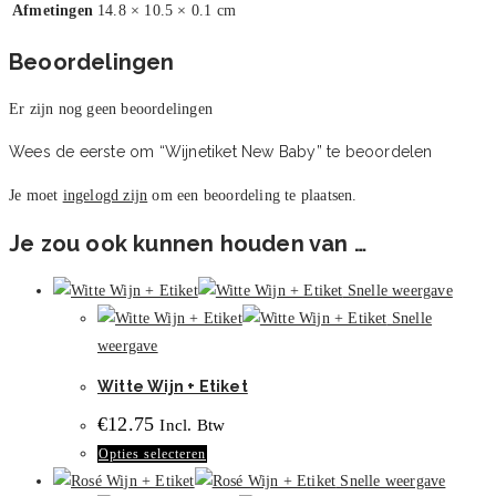
Afmetingen
14.8 × 10.5 × 0.1 cm
Beoordelingen
Er zijn nog geen beoordelingen
Wees de eerste om “Wijnetiket New Baby” te beoordelen
Je moet
ingelogd zijn
om een beoordeling te plaatsen.
Je zou ook kunnen houden van …
Snelle weergave
Snelle
weergave
Witte Wijn + Etiket
€
12.75
Incl. Btw
Dit
Opties selecteren
product
Snelle weergave