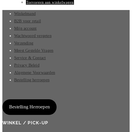
Toevoegen aan winkelwagen
Winkelmand
B2B voor retail
Mijn account
Wachtwoord vergeten
Verzending
Meest Gestelde Vragen
Service & Contact
Privacy Beleid
Algemene Voorwaarden
Bestelling herroepen
Bestelling Herroepen
WINKEL / PICK-UP