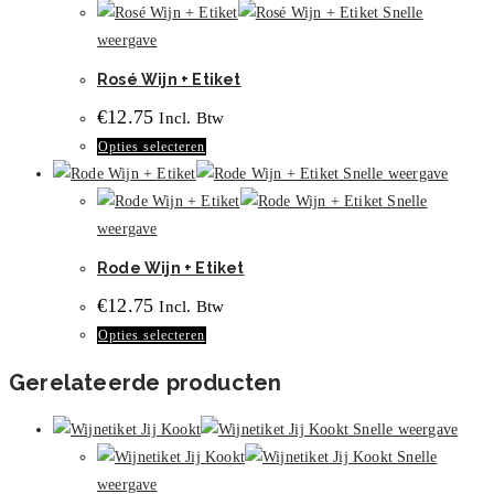
heeft
Snelle
meerdere
weergave
variaties.
Rosé Wijn + Etiket
Deze
€
12.75
Incl. Btw
optie
Dit
Opties selecteren
kan
product
Snelle weergave
gekozen
heeft
Snelle
worden
meerdere
weergave
op
variaties.
de
Rode Wijn + Etiket
Deze
productpagina
€
12.75
Incl. Btw
optie
Dit
Opties selecteren
kan
product
gekozen
Gerelateerde producten
heeft
worden
meerdere
op
Snelle weergave
variaties.
de
Snelle
Deze
productpagina
weergave