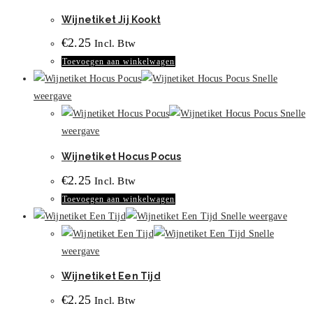
optie
Wijnetiket Jij Kookt
kan
gekozen
€
2.25
Incl. Btw
worden
Toevoegen aan winkelwagen
op
Snelle
de
weergave
productpagina
Snelle
weergave
Wijnetiket Hocus Pocus
€
2.25
Incl. Btw
Toevoegen aan winkelwagen
Snelle weergave
Snelle
weergave
Wijnetiket Een Tijd
€
2.25
Incl. Btw