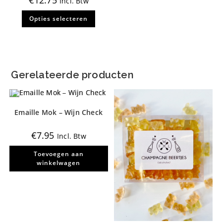
Incl. Btw
op
op
de
de
Dit
productpagina
produ
Opties selecteren
product
heeft
meerdere
variaties.
Deze
optie
kan
gekozen
Gerelateerde producten
worden
op
de
productpagina
Emaille Mok – Wijn Check
€
7.95
Incl. Btw
Toevoegen aan
winkelwagen