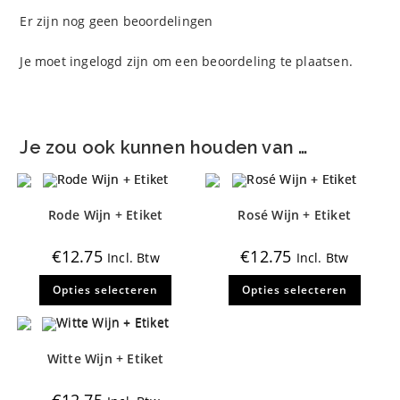
Er zijn nog geen beoordelingen
Je moet
ingelogd zijn
om een beoordeling te plaatsen.
Je zou ook kunnen houden van …
Rode Wijn + Etiket
Rosé Wijn + Etiket
€
12.75
€
12.75
Incl. Btw
Incl. Btw
Dit
Dit
Opties selecteren
Opties selecteren
product
produ
heeft
heeft
meerdere
meerd
variaties.
variati
Deze
Deze
optie
optie
Witte Wijn + Etiket
kan
kan
gekozen
gekoz
worden
worde
€
12.75