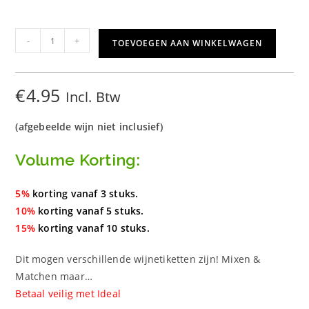
Château
-
+
TOEVOEGEN AAN WINKELWAGEN
Naam
Etiket
aantal
€
4.95
Incl. Btw
(afgebeelde wijn niet inclusief)
Volume Korting:
5%
korting vanaf 3 stuks.
10%
korting vanaf 5 stuks.
15%
korting vanaf 10 stuks.
Dit mogen verschillende wijnetiketten zijn! Mixen &
Matchen maar…
Betaal veilig met Ideal