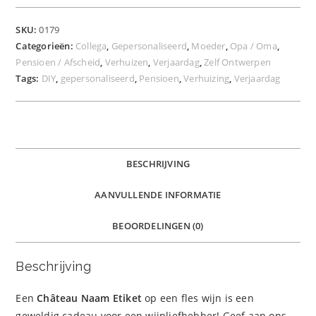
SKU:
0179
Categorieën:
Collega
,
Gepersonaliseerd
,
Moeder
,
Opa / Oma
,
Pensioen / Afscheid
,
Verhuizen
,
Verjaardag
,
Zelf Ontwerpen
Tags:
DIY
,
gepersonaliseerd
,
Pensioen
,
Verhuizing
,
Verjaardag
BESCHRIJVING
AANVULLENDE INFORMATIE
BEOORDELINGEN (0)
Beschrijving
Een
Château Naam Etiket
op een fles wijn is een
geweldig cadeau voor een wijnliefhebber! Geef aan ons