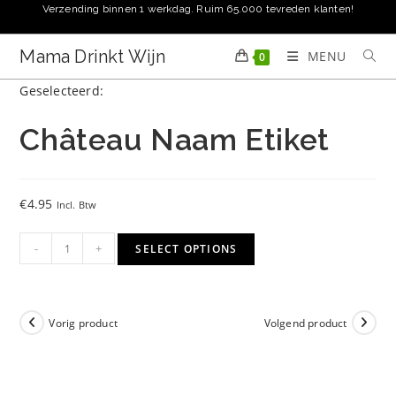
Ga
Verzending binnen 1 werkdag. Ruim 65.000 tevreden klanten!
naar
inhoud
Mama Drinkt Wijn
MENU
0
Geselecteerd:
Château Naam Etiket
€
4.95
Incl. Btw
Château
-
+
SELECT OPTIONS
Naam
Etiket
aantal
Vorig product
Volgend product