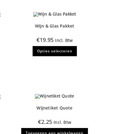
Wijn & Glas Pakket
€
19.95
Incl. Btw
Dit
Opties selecteren
product
heeft
meerdere
variaties.
Deze
optie
kan
gekozen
worden
op
de
productpagina
Wijnetiket Quote
€
2.25
Incl. Btw
Toevoegen aan winkelwagen