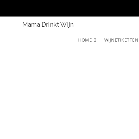
Ga
naar
inhoud
Mama Drinkt Wijn
HOME
WIJNETIKETTEN