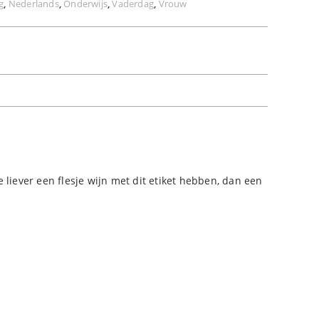
g
,
Nederlands
,
Onderwijs
,
Vaderdag
,
Vrouw
ze liever een flesje wijn met dit etiket hebben, dan een