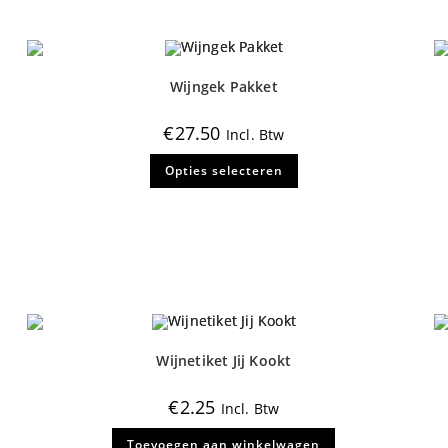
Wijngek Pakket
€
27.50
Incl. Btw
Dit
Opties selecteren
product
heeft
meerdere
variaties.
Deze
optie
kan
gekozen
worden
op
de
productpagina
Wijnetiket Jij Kookt
€
2.25
Incl. Btw
Toevoegen aan winkelwagen