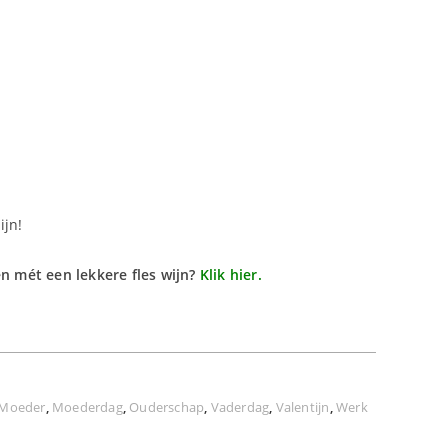
ijn!
en mét een lekkere fles wijn?
Klik hier.
Moeder
,
Moederdag
,
Ouderschap
,
Vaderdag
,
Valentijn
,
Werk