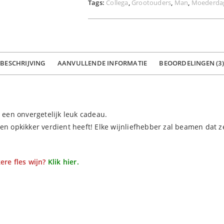
Tags:
Collega
,
Grootouders
,
Man
,
Moederda
BESCHRIJVING
AANVULLENDE INFORMATIE
BEOORDELINGEN (3)
 een onvergetelijk leuk cadeau.
l een opkikker verdient heeft! Elke wijnliefhebber zal beamen dat 
ere fles wijn?
Klik hier.