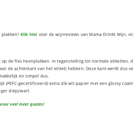
e plakken?
Klik hier
voor de wijnreviews van Mama Drinkt Wijn, vi
t op de fles heenplakken. In tegenstelling tot normale etiketten,
(aan de achterkant van het etiket) hebben. Deze kant werkt dus 
makkelijk en simpel dus.
lijk (PEFC-gecertificeerd) extra dik wit papier met een glossy co
anger diepzwart.
 voor veel meer quotes!