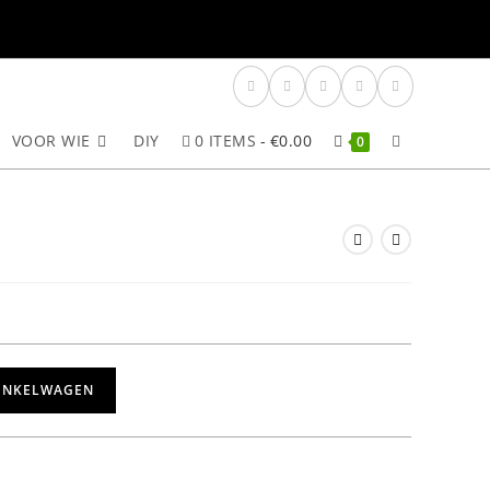
VOOR WIE
DIY
0 ITEMS
€0.00
TOGGLE
0
SITE
ZOEKEN
INKELWAGEN