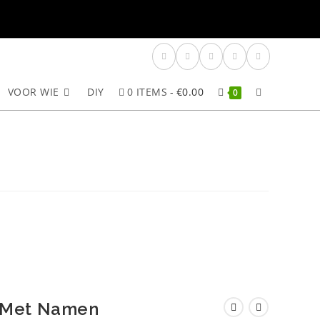
VOOR WIE
DIY
0 ITEMS
€0.00
TOGGLE
0
SITE
ZOEKEN
– Met Namen