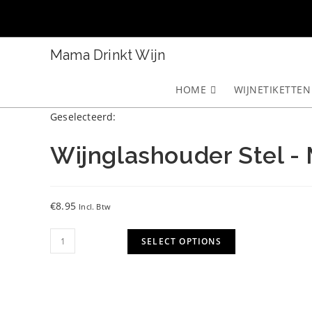
Ga
naar
inhoud
Mama Drinkt Wijn
HOME
WIJNETIKETTEN
Geselecteerd:
Wijnglashouder Stel -
€
8.95
Incl. Btw
Wijnglashouder
SELECT OPTIONS
Stel
-
Met
Namen