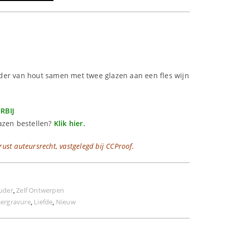
der van hout samen met twee glazen aan een fles wijn
RBIJ
azen bestellen?
Klik hier.
rust auteursrecht, vastgelegd bij CCProof.
uder
,
Zelf Ontwerpen
sergravure
,
Liefde
,
Nieuw