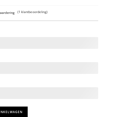
(
1
klantbeoordeling)
waardering
INKELWAGEN