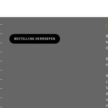
G
BESTELLING HERROEPEN
M
0
O
P
V
L
S
B
V
P