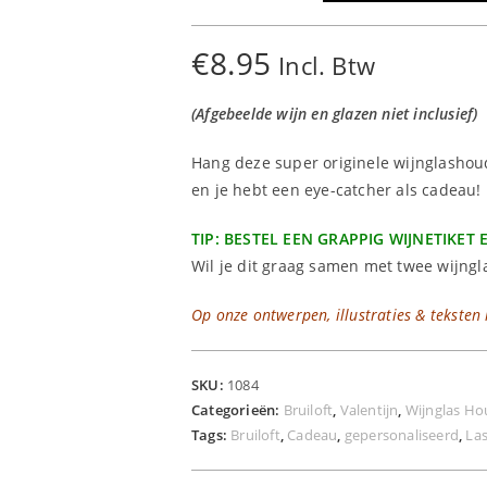
-
Met
€
8.95
Incl. Btw
Namen
aantal
(Afgebeelde wijn en glazen niet inclusief)
Hang deze super originele wijnglashou
en je hebt een eye-catcher als cadeau!
TIP: BESTEL EEN GRAPPIG WIJNETIKET E
Wil je dit graag samen met twee wijngl
Op onze ontwerpen, illustraties & teksten 
SKU:
1084
Categorieën:
Bruiloft
,
Valentijn
,
Wijnglas Ho
Tags:
Bruiloft
,
Cadeau
,
gepersonaliseerd
,
La