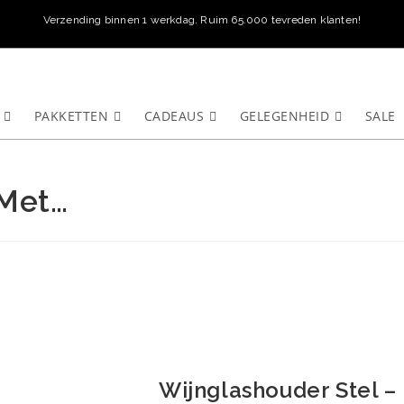
Verzending binnen 1 werkdag. Ruim 65.000 tevreden klanten!
PAKKETTEN
CADEAUS
GELEGENHEID
SALE
 Met…
Wijnglashouder Stel 