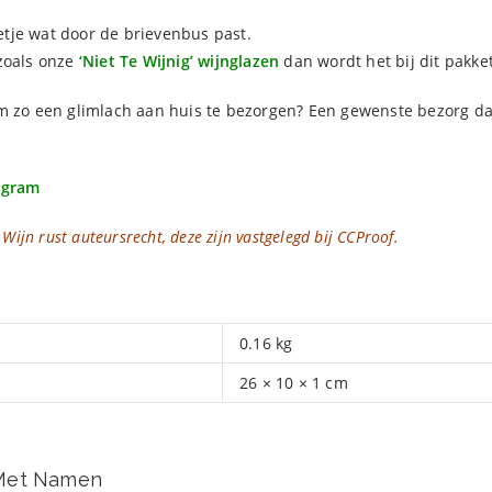
tje wat door de brievenbus past.
 zoals onze
‘Niet Te Wijnig’ wijnglazen
dan wordt het bij dit pakke
 om zo een glimlach aan huis te bezorgen? Een gewenste bezor
agram
ijn rust auteursrecht, deze zijn vastgelegd bij CCProof.
0.16 kg
26 × 10 × 1 cm
 Met Namen