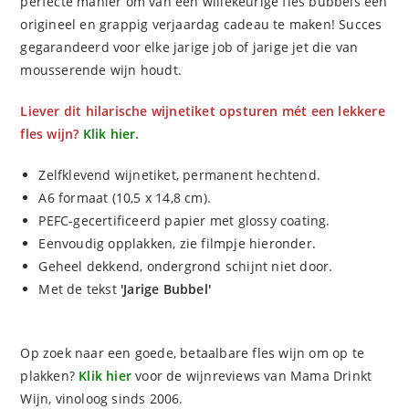
perfecte manier om van een willekeurige fles bubbels een
origineel en grappig verjaardag cadeau te maken! Succes
gegarandeerd voor elke jarige job of jarige jet die van
mousserende wijn houdt.
Liever dit hilarische wijnetiket opsturen mét een lekkere
fles wijn?
Klik hier.
Zelfklevend wijnetiket, permanent hechtend.
A6 formaat (10,5 x 14,8 cm).
PEFC-gecertificeerd papier met glossy coating.
Eenvoudig opplakken, zie filmpje hieronder.
Geheel dekkend, ondergrond schijnt niet door.
Met de tekst
'Jarige Bubbel'
Op zoek naar een goede, betaalbare fles wijn om op te
plakken?
Klik hier
voor de wijnreviews van Mama Drinkt
Wijn, vinoloog sinds 2006.