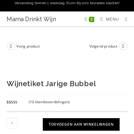
Ga
Verzending binnen 1 werkdag. Ruim 65.000 tevreden klanten!
naar
inhoud
Mama Drinkt Wijn
MENU
0
Vorig product
Volgend product
Wijnetiket Jarige Bubbel
(
10
klantbeoordelingen)
Gewaardeer
10
d
5.00
op 5
gebaseerd
Wijnetiket
TOEVOEGEN AAN WINKELWAGEN
op
klant
Jarige
waarderinge