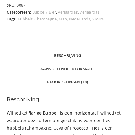
SKU:
0087
Categorieën:
Bubbel / Bier
,
Verjaardag
,
Verjaardag
Tags:
Bubbels
,
Champagne
,
Man
,
Nederlands
,
Vrouw
BESCHRIJVING
AANVULLENDE INFORMATIE
BEOORDELINGEN (10)
Beschrijving
Wijnetiket
'Jarige Bubbel'
is een 'horizontaal' wijnetiket,
waardoor deze uitermate geschikt is voor een fles
bubbels (Champagne, Cava of Prosecco). Het is een