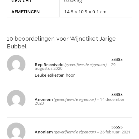
GEWICHT
0.005 kg
AFMETINGEN
14.8 × 10.5 × 0.1 cm
10 beoordelingen voor
Wijnetiket Jarige
Bubbel
Bep Breedveld
(geverifieerde eigenaar)
–
29
Gewaardeer
augustus 2020
d
5
uit 5
Leuke etiketten hoor
Anoniem
(geverifieerde eigenaar)
–
14 december
Gewaardeer
2020
d
5
uit 5
Anoniem
(geverifieerde eigenaar)
–
26 februari 2021
Gewaardeer