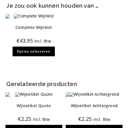
Je zou ook kunnen houden van …
Complete Wijnkist
€
43.95
Incl. Btw
Dit
Opties selecteren
product
heeft
meerdere
variaties.
Deze
optie
kan
gekozen
Gerelateerde producten
worden
op
de
productpagina
Wijnetiket Quote
Wijnetiket Achtergrond
€
2.25
€
2.25
Incl. Btw
Incl. Btw