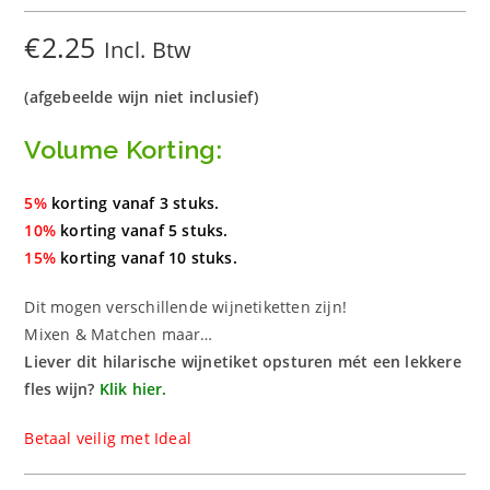
Bubbel
n
aantal
€
2.25
Incl. Btw
(afgebeelde wijn niet inclusief)
Volume Korting:
5%
korting vanaf 3 stuks.
10%
korting vanaf 5 stuks.
15%
korting vanaf 10 stuks.
Dit mogen verschillende wijnetiketten zijn!
Mixen & Matchen maar…
Liever dit hilarische wijnetiket opsturen mét een lekkere
fles wijn?
Klik hier.
Betaal veilig met Ideal