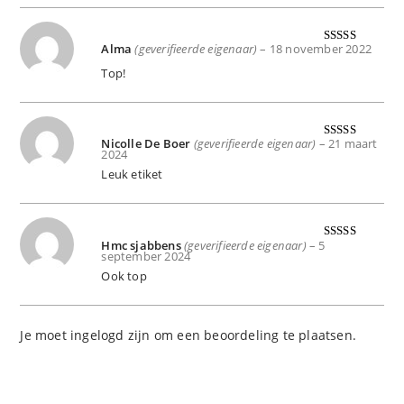
Alma
(geverifieerde eigenaar)
–
18 november 2022
Gewaardeer
d
5
uit 5
Top!
Nicolle De Boer
(geverifieerde eigenaar)
–
21 maart
Gewaardeer
2024
d
5
uit 5
Leuk etiket
Hmc sjabbens
(geverifieerde eigenaar)
–
5
Gewaardeer
september 2024
d
5
uit 5
Ook top
Je moet
ingelogd zijn
om een beoordeling te plaatsen.