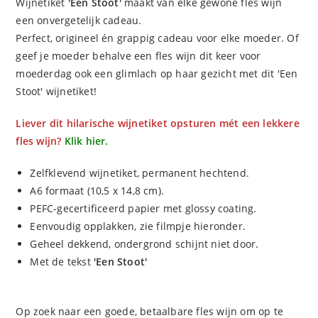
Wijnetiket
'Een Stoot
'
maakt van elke gewone fles wijn
een onvergetelijk cadeau.
Perfect, origineel én grappig cadeau voor elke moeder. Of
geef je moeder behalve een fles wijn dit keer voor
moederdag ook een glimlach op haar gezicht met dit 'Een
Stoot' wijnetiket!
Liever dit hilarische wijnetiket opsturen mét een lekkere
fles wijn?
Klik hier.
Zelfklevend wijnetiket, permanent hechtend.
A6 formaat (10,5 x 14,8 cm).
PEFC-gecertificeerd papier met glossy coating.
Eenvoudig opplakken, zie filmpje hieronder.
Geheel dekkend, ondergrond schijnt niet door.
Met de tekst
'Een Stoot'
Op zoek naar een goede, betaalbare fles wijn om op te