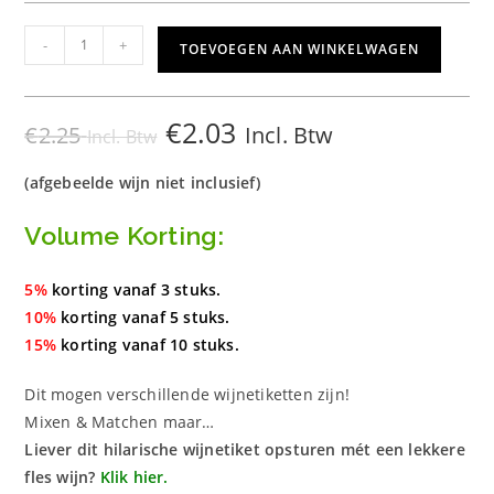
d
4.82
op 5
gebaseerd
Wijnetiket
-
+
TOEVOEGEN AAN WINKELWAGEN
op
klant
Een
waarderinge
Stoot
n
aantal
€
2.03
€
2.25
Incl. Btw
Incl. Btw
(afgebeelde wijn niet inclusief)
Volume Korting:
5%
korting vanaf 3 stuks.
10%
korting vanaf 5 stuks.
15%
korting vanaf 10 stuks.
Dit mogen verschillende wijnetiketten zijn!
Mixen & Matchen maar…
Liever dit hilarische wijnetiket opsturen mét een lekkere
fles wijn?
Klik hier.