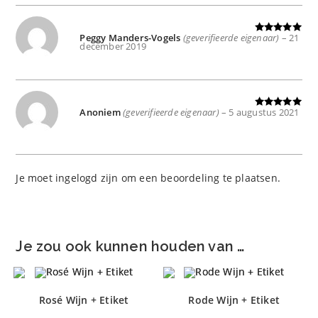
Peggy Manders-Vogels
(geverifieerde eigenaar)
–
21
Gewaardeer
december 2019
d
5
uit 5
Anoniem
(geverifieerde eigenaar)
–
5 augustus 2021
Gewaardeer
d
5
uit 5
Je moet
ingelogd zijn
om een beoordeling te plaatsen.
Je zou ook kunnen houden van …
Rosé Wijn + Etiket
Rode Wijn + Etiket