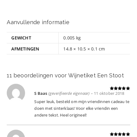
Aanvullende informatie
GEWICHT
0.005 kg
AFMETINGEN
14.8 × 10.5 × 0.1 cm
11 beoordelingen voor
Wijnetiket Een Stoot
S Baas
(geverifieerde eigenaar)
–
11 oktober 2018
Gewaardeer
d
5
uit 5
Super leuk, besteld om mijn vriendinnen cadeau te
doen met sinterklaas! Voor elke vriendin een
andere tekst. Heel origineel!