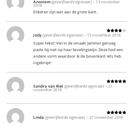
Anoniem
(geverifieerde eigenaar)
–
13 november
Gewaardeer
2018
d
5
uit 5
Etiketen zijn wat aan de grote kant.
Jody
(geverifieerde eigenaar)
–
15 november 2018
Gewaard
eerd
4
uit
Super tekst! Viel in de smaak! Jammer genoeg
5
paste hij niet op haar lievelingswijn. Deze had een
andere vorm waardoor ik de bovenkant iets heb
ingeknipt!
Sandra van Riel
(geverifieerde eigenaar)
–
21
Gewaardeer
november 2018
d
5
uit 5
Linda
(geverifieerde eigenaar)
–
27 november 2018
Gewaardeer
d
5
uit 5