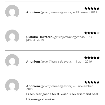
Anoniem
(geverifieerde eigenaar)
–
19 januari 2019
Gewaardeer
d
5
uit 5
Claudia Haksteen
(geverifieerde eigenaar)
–
23
Gewaard
januari 2019
eerd
4
uit
5
Anoniem
(geverifieerde eigenaar)
–
1 april 2019
Gewaardeer
d
5
uit 5
Anoniem
(geverifieerde eigenaar)
–
6 november
Gewaardeer
2019
d
5
uit 5
Is een zeer goede tekst, waar ik zeker iemand heel
blij mee gaat maken..