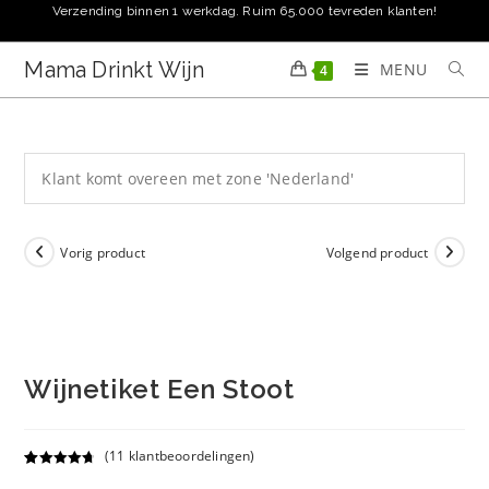
Ga
Verzending binnen 1 werkdag. Ruim 65.000 tevreden klanten!
naar
inhoud
Mama Drinkt Wijn
MENU
4
Klant komt overeen met zone 'Nederland'
Vorig product
Volgend product
Wijnetiket Een Stoot
(
11
klantbeoordelingen)
Gewaardeer
11