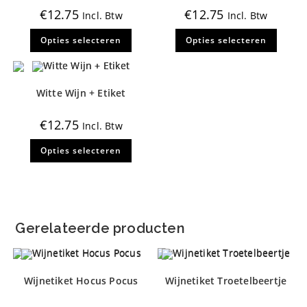
€
12.75
€
12.75
Incl. Btw
Incl. Btw
Dit
Dit
Opties selecteren
Opties selecteren
product
produ
heeft
heeft
meerdere
meerd
variaties.
variati
Deze
Deze
optie
optie
Witte Wijn + Etiket
kan
kan
gekozen
gekoz
worden
worde
€
12.75
Incl. Btw
op
op
de
de
Dit
productpagina
produ
Opties selecteren
product
heeft
meerdere
variaties.
Deze
optie
kan
gekozen
Gerelateerde producten
worden
op
de
productpagina
Wijnetiket Hocus Pocus
Wijnetiket Troetelbeertje