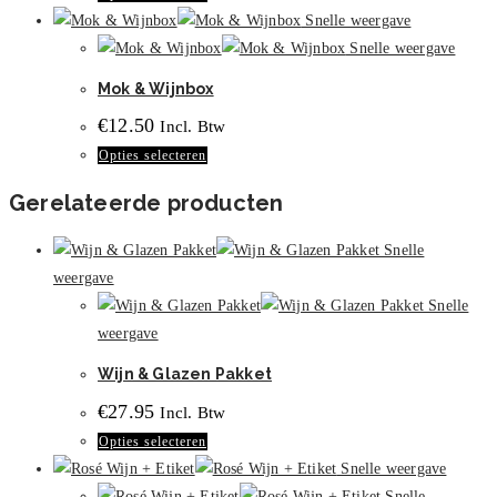
product
Snelle weergave
heeft
Snelle weergave
meerdere
Mok & Wijnbox
variaties.
€
12.50
Incl. Btw
Deze
Dit
Opties selecteren
optie
product
kan
Gerelateerde producten
heeft
gekozen
meerdere
worden
Snelle
variaties.
op
weergave
Deze
de
Snelle
optie
productpagina
weergave
kan
Wijn & Glazen Pakket
gekozen
worden
€
27.95
Incl. Btw
op
Dit
Opties selecteren
de
product
Snelle weergave
productpagina
heeft
Snelle