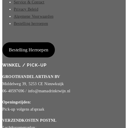
Service & Contact
Privacy Beleid
Algemene Voorwaarden
Bestelling herroepen
Bestelling Herroepen
WINKEL / PICK-UP
GROOTHANDEL ARTISAN BV
Middelweg 39, 5253 CE Nieuwkuijk
06-40597696 / info@mamadrinktwijn.nl
Openingstijden:
Pick-up volgens afspraak
VERZENDKOSTEN POSTNL
Luchtkussenenvelop: