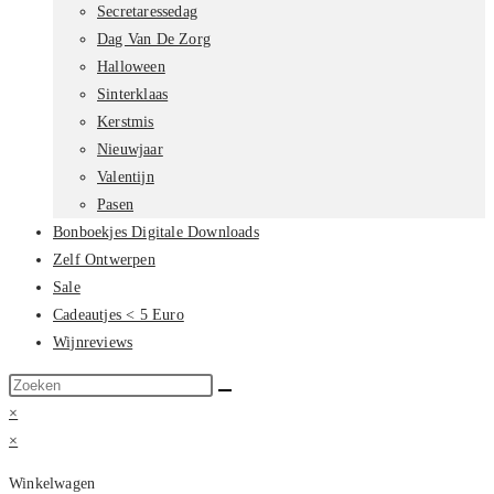
Secretaressedag
Dag Van De Zorg
Halloween
Sinterklaas
Kerstmis
Nieuwjaar
Valentijn
Pasen
Bonboekjes Digitale Downloads
Zelf Ontwerpen
Sale
Cadeautjes < 5 Euro
Wijnreviews
Zoek
op
×
deze
×
site
Winkelwagen