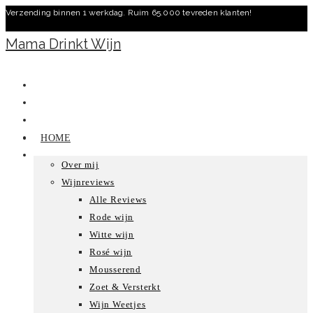
Verzending binnen 1 werkdag. Ruim 65.000 tevreden klanten!
Ga
naar
Mama Drinkt Wijn
inhoud
HOME
Over mij
Wijnreviews
Alle Reviews
Rode wijn
Witte wijn
Rosé wijn
Mousserend
Zoet & Versterkt
Wijn Weetjes