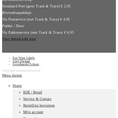
Standaard Post (geen Track & Trace) € 2,95
Brievenbuspakketje:
Via Postservice (met Track & Trace) € 4,95
Pakket / Doos:
Via Pakketservice (met Track & Trace) € 6,95
Voor België klik hier
Fun Wine Labels
Geef Digitaal
Groothandel Artisan
Copyright mamadrinktwijn.nl
Menu sluiten
Home
B2B / Retail
Service & Contact
Bestelling herroepen
Mijn account