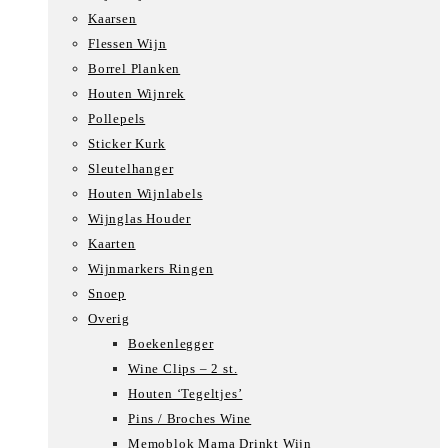
Kaarsen
Flessen Wijn
Borrel Planken
Houten Wijnrek
Pollepels
Sticker Kurk
Sleutelhanger
Houten Wijnlabels
Wijnglas Houder
Kaarten
Wijnmarkers Ringen
Snoep
Overig
Boekenlegger
Wine Clips – 2 st.
Houten ‘Tegeltjes’
Pins / Broches Wine
Memoblok Mama Drinkt Wijn