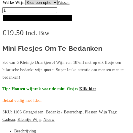
Welke Wijn
Wissen
Kleintje
Drankjewel
TOEVOEGEN AAN WINKELWAGEN
Wijn
€
19.50
Incl. Btw
6
stuks
Mini Flesjes Om Te Bedanken
aantal
Set van 6 Kleintje Drankjewel Wijn van 187ml met op elk flesje een
hilarische bedankt wijn quote. Super leuke attentie om mensen mee te
bedanken!
Tip: Houten wijnrek voor de mini flesjes
Klik hier
.
Betaal veilig met Ideal
SKU:
1166
Categorieën:
Bedankt / Beterschap
,
Flessen Wijn
Tags:
Cadeau
,
Kleintje Wijn
,
Nieuw
Beschrijving