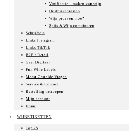
Vinificatie – maken van wijn
De druivenrassen
Wijn proeven, hoe?
Spijs & Wijn combineren
Schrijfsels
Links Instagram
Links TikTok
B2B / Retail
Geef Digitaal
Fun Wine Labels
Meest Gestelde Vragen
Service & Contact
Bestelling herroepen
Mijn account
Home
WIJNETIKETTEN
Top 25