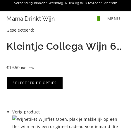
Ga
Verzending binnen 1 werkdag. Ruim 65.000 tevreden klanten!
naar
inhoud
Mama Drinkt Wijn
0
MENU
Geselecteerd:
Kleintje Collega Wijn 6…
€
19.50
Incl. Btw
SELECTEER DE OPTIES
Vorig product