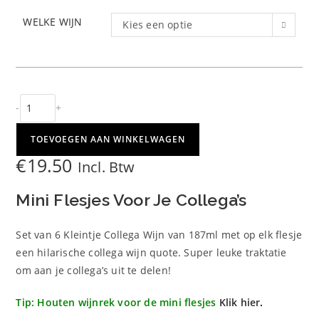
WELKE WIJN
Kies een optie
Kleintje
-
+
Collega
Wijn
TOEVOEGEN AAN WINKELWAGEN
6
€
19.50
Incl. Btw
stuks
aantal
Mini Flesjes Voor Je Collega’s
Set van 6 Kleintje Collega Wijn van 187ml met op elk flesje
een hilarische collega wijn quote. Super leuke traktatie
om aan je collega’s uit te delen!
Tip: Houten wijnrek voor de mini flesjes
Klik hier
.