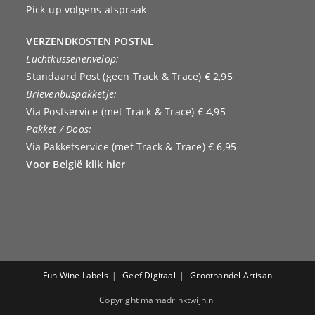
Pick-up volgens afspraak
VERZENDKOSTEN POSTNL
Luchtkussenenvelop:
Standaard Post (geen Track & Trace) € 2,95
Brievenbuspakketje:
Via Postservice (met Track & Trace) € 4,95
Pakket / Doos:
Via Pakketservice (met Track & Trace) € 6,95
Voor België klik hier
Fun Wine Labels
Geef Digitaal
Groothandel Artisan
Copyright mamadrinktwijn.nl