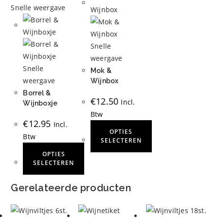
Snelle weergave
Snelle
weergave
Snelle
Mok &
weergave
Wijnbox
Borrel &
€
12.50
Incl.
Wijnboxje
Btw
€
12.95
Incl.
OPTIES
Btw
SELECTEREN
OPTIES
Dit
SELECTEREN
product
Dit
heeft
Gerelateerde producten
product
meerdere
heeft
variaties.
meerdere