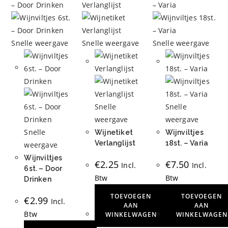
Deze
variaties.
optie
Deze
kan
optie
gekozen
Snelle weergave
Snelle weergave
Snelle weergave
kan
worden
gekozen
op
worden
de
op
productpagina
de
Snelle
Snelle
productpagina
weergave
weergave
Snelle
Wijnetiket
Wijnviltjes
Verlanglijst
18st. – Varia
weergave
Wijnviltjes
€
2.25
€
7.50
Incl.
Incl.
6st. – Door
Btw
Btw
Drinken
TOEVOEGEN
TOEVOEGEN
€
2.99
Incl.
AAN
AAN
Btw
WINKELWAGEN
WINKELWAGEN