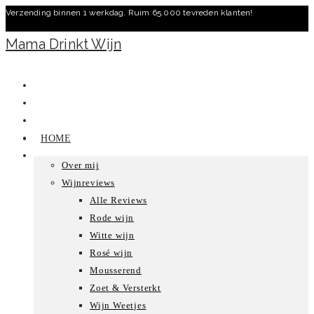
Verzending binnen 1 werkdag. Ruim 65.000 tevreden klanten!
Ga
naar
Mama Drinkt Wijn
inhoud
HOME
Over mij
Wijnreviews
Alle Reviews
Rode wijn
Witte wijn
Rosé wijn
Mousserend
Zoet & Versterkt
Wijn Weetjes