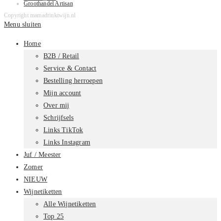
Groothandel Artisan
Copyright mamadrinktwijn.nl
Menu sluiten
Home
B2B / Retail
Service & Contact
Bestelling herroepen
Mijn account
Over mij
Schrijfsels
Links TikTok
Links Instagram
Juf / Meester
Zomer
NIEUW
Wijnetiketten
Alle Wijnetiketten
Top 25