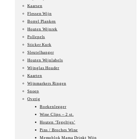
Kaarsen
Flessen Wijn
Borrel Planken
Houten Wijnrek
Pollepels
Sticker Kurk
Sleutelhanger
Houten Wijnlabels
Wijnglas Houder
Kaarten
Wijnmarkers Ringen
Snoep
Overig
Boekenlegger
Wine Clips – 2 st.
Houten ‘Tegeltjes’
Pins / Broches Wine
Memoblok Mama Drinkt Wijn