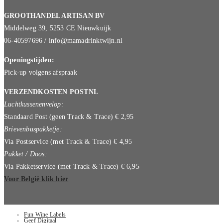
GROOTHANDEL ARTISAN BV
Middelweg 39, 5253 CE Nieuwkuijk
06-40597696 / info@mamadrinktwijn.nl
Openingstijden:
Pick-up volgens afspraak
VERZENDKOSTEN POSTNL
Luchtkussenenvelop:
Standaard Post (geen Track & Trace) € 2,95
Brievenbuspakketje:
Via Postservice (met Track & Trace) € 4,95
Pakket / Doos:
Via Pakketservice (met Track & Trace) € 6,95
Voor België klik hier
Fun Wine Labels
Geef Digitaal