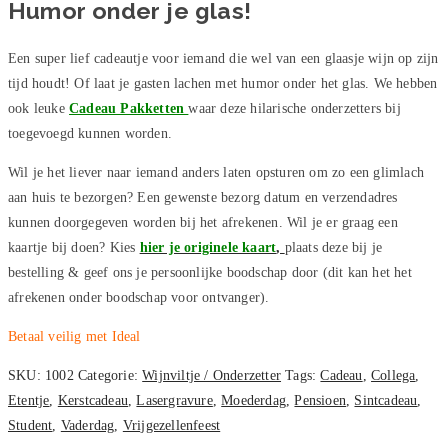
Humor onder je glas!
aantal
Een super lief cadeautje voor iemand die wel van een glaasje wijn op zijn
tijd houdt! Of laat je gasten lachen met humor onder het glas. We hebben
ook leuke
Cadeau Pakketten
waar deze hilarische onderzetters bij
toegevoegd kunnen worden.
Wil je het liever naar iemand anders laten opsturen om zo een glimlach
aan huis te bezorgen? Een gewenste bezorg datum en verzendadres
kunnen doorgegeven worden bij het afrekenen. Wil je er graag een
kaartje bij doen? Kies
hier je originele kaart
,
plaats deze bij je
bestelling & geef ons je persoonlijke boodschap door (dit kan het het
afrekenen onder boodschap voor ontvanger).
Betaal veilig met Ideal
SKU:
1002
Categorie:
Wijnviltje / Onderzetter
Tags:
Cadeau
,
Collega
,
Etentje
,
Kerstcadeau
,
Lasergravure
,
Moederdag
,
Pensioen
,
Sintcadeau
,
Student
,
Vaderdag
,
Vrijgezellenfeest