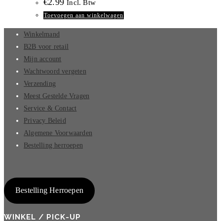
€
2.99
Incl. Btw
Toevoegen aan winkelwagen
Winkelmand
B2B voor retail
Mijn account
Wachtwoord vergeten
Verzending
Meest Gestelde Vragen
Service & Contact
Privacy Beleid
Algemene Voorwaarden
Bestelling herroepen
Bestelling Herroepen
WINKEL / PICK-UP