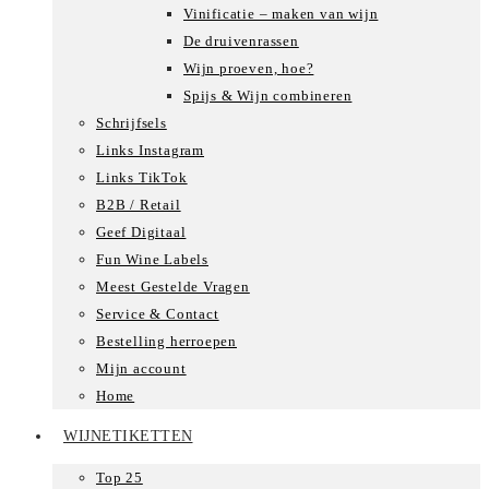
Vinificatie – maken van wijn
De druivenrassen
Wijn proeven, hoe?
Spijs & Wijn combineren
Schrijfsels
Links Instagram
Links TikTok
B2B / Retail
Geef Digitaal
Fun Wine Labels
Meest Gestelde Vragen
Service & Contact
Bestelling herroepen
Mijn account
Home
WIJNETIKETTEN
Top 25