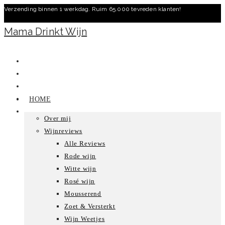
Verzending binnen 1 werkdag. Ruim 65.000 tevreden klanten!
Ga
naar
Mama Drinkt Wijn
inhoud
HOME
Over mij
Wijnreviews
Alle Reviews
Rode wijn
Witte wijn
Rosé wijn
Mousserend
Zoet & Versterkt
Wijn Weetjes