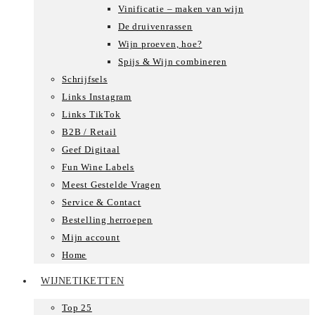
Vinificatie – maken van wijn
De druivenrassen
Wijn proeven, hoe?
Spijs & Wijn combineren
Schrijfsels
Links Instagram
Links TikTok
B2B / Retail
Geef Digitaal
Fun Wine Labels
Meest Gestelde Vragen
Service & Contact
Bestelling herroepen
Mijn account
Home
WIJNETIKETTEN
Top 25