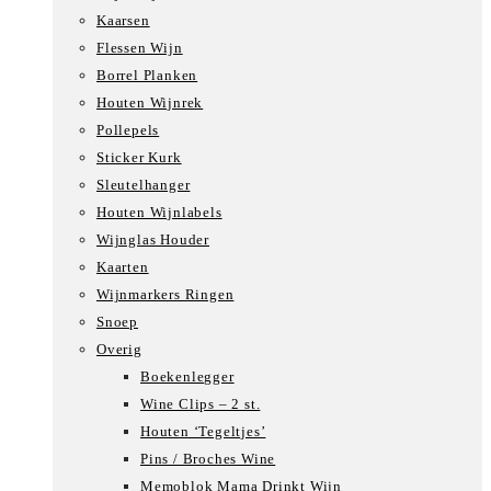
Kaarsen
Flessen Wijn
Borrel Planken
Houten Wijnrek
Pollepels
Sticker Kurk
Sleutelhanger
Houten Wijnlabels
Wijnglas Houder
Kaarten
Wijnmarkers Ringen
Snoep
Overig
Boekenlegger
Wine Clips – 2 st.
Houten ‘Tegeltjes’
Pins / Broches Wine
Memoblok Mama Drinkt Wijn