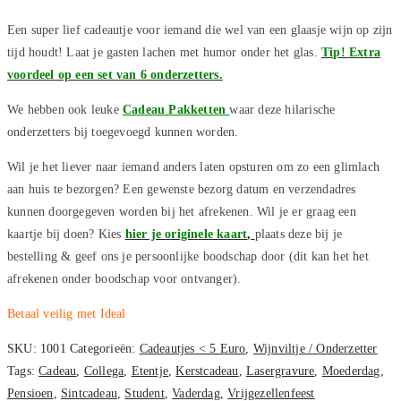
Een super lief cadeautje voor iemand die wel van een glaasje wijn op zijn
tijd houdt! Laat je gasten lachen met humor onder het glas.
Tip! Extra
voordeel op een set van 6 onderzetters.
We hebben ook leuke
Cadeau Pakketten
waar deze hilarische
onderzetters bij toegevoegd kunnen worden.
Wil je het liever naar iemand anders laten opsturen om zo een glimlach
aan huis te bezorgen? Een gewenste bezorg datum en verzendadres
kunnen doorgegeven worden bij het afrekenen. Wil je er graag een
kaartje bij doen? Kies
hier je originele kaart
,
plaats deze bij je
bestelling & geef ons je persoonlijke boodschap door (dit kan het het
afrekenen onder boodschap voor ontvanger).
Betaal veilig met Ideal
SKU:
1001
Categorieën:
Cadeautjes < 5 Euro
,
Wijnviltje / Onderzetter
Tags:
Cadeau
,
Collega
,
Etentje
,
Kerstcadeau
,
Lasergravure
,
Moederdag
,
Pensioen
,
Sintcadeau
,
Student
,
Vaderdag
,
Vrijgezellenfeest