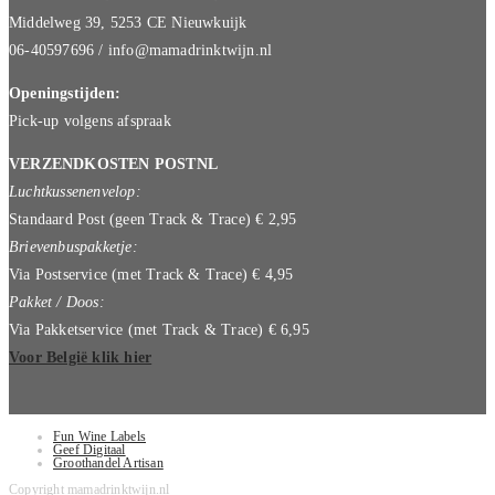
Middelweg 39, 5253 CE Nieuwkuijk
06-40597696 / info@mamadrinktwijn.nl
Openingstijden:
Pick-up volgens afspraak
VERZENDKOSTEN POSTNL
Luchtkussenenvelop:
Standaard Post (geen Track & Trace) € 2,95
Brievenbuspakketje:
Via Postservice (met Track & Trace) € 4,95
Pakket / Doos:
Via Pakketservice (met Track & Trace) € 6,95
Voor België klik hier
Fun Wine Labels
Geef Digitaal
Groothandel Artisan
Copyright mamadrinktwijn.nl