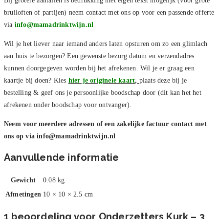
Bij grotere aantallen is bedrukking met eigen tekst mogelijk (voor grote
bruiloften of partijen) neem contact met ons op voor een passende offerte
via
info@mamadrinktwijn.nl
Wil je het liever naar iemand anders laten opsturen om zo een glimlach
aan huis te bezorgen? Een gewenste bezorg datum en verzendadres
kunnen doorgegeven worden bij het afrekenen. Wil je er graag een
kaartje bij doen? Kies
hier je originele kaart
,
plaats deze bij je
bestelling & geef ons je persoonlijke boodschap door (dit kan het het
afrekenen onder boodschap voor ontvanger).
Neem voor meerdere adressen of een zakelijke factuur contact met
ons op via
info@mamadrinktwijn.nl
Aanvullende informatie
Gewicht
0.08 kg
Afmetingen
10 × 10 × 2.5 cm
1 beoordeling voor
Onderzetters Kurk – 3