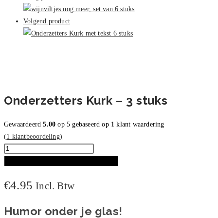
3
stuks
Volgend product
aantal
Onderzetters Kurk – 3 stuks
Gewaardeerd
5.00
op 5 gebaseerd op
1
klant waardering
(
1
klantbeoordeling)
Onderzetters
Kurk
TOEVOEGEN AAN WINKELWAGEN
-
€
4.95
Incl. Btw
3
stuks
Humor onder je glas!
aantal