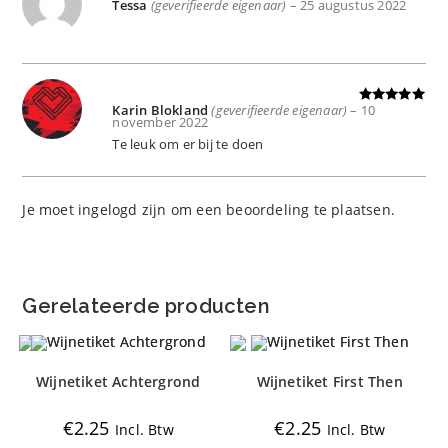
Tessa
(geverifieerde eigenaar)
–
25 augustus 2022
Gewaard
eerd
4
uit
5
Karin Blokland
(geverifieerde eigenaar)
–
10
Gewaardeer
november 2022
d
5
uit 5
Te leuk om er bij te doen
Je moet
ingelogd zijn
om een beoordeling te plaatsen.
Gerelateerde producten
Wijnetiket Achtergrond
Wijnetiket First Then
€
2.25
€
2.25
Incl. Btw
Incl. Btw