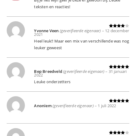
Bij je fles wijn geef je deze er gewoon bij. Leuke
teksten en reacties!
Yvonne Veen
(geverifieerde eigenaar)
–
12 december
Gewaard
2021
eerd
4
uit
Heel leuk!! Maar een mix van verschillende was nog
5
leuker geweest
Bep Breedveld
(geverifieerde eigenaar)
–
31 januari
Gewaardeer
2022
d
5
uit 5
Leuke onderzetters
Anoniem
(geverifieerde eigenaar)
–
1 juli 2022
Gewaardeer
d
5
uit 5