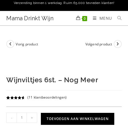
Ga
Verzending binnen 1 werkdag. Ruim 65.000 tevreden klanten!
naar
inhoud
Mama Drinkt Wijn
MENU
0
Vorig product
Volgend product
Wijnviltjes 6st. – Nog Meer
(
11
klantbeoordelingen)
Gewaardeer
11
d
4.73
op 5
gebaseerd
Wijnviltjes
-
+
TOEVOEGEN AAN WINKELWAGEN
op
klant
6st.
waardering