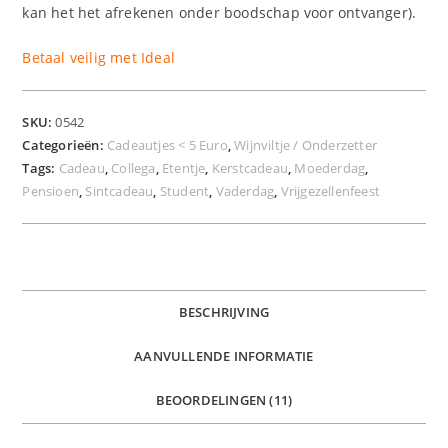
kan het het afrekenen onder boodschap voor ontvanger).
Betaal veilig met Ideal
SKU:
0542
Categorieën:
Cadeautjes < 5 Euro
,
Wijnviltje / Onderzetter
Tags:
Cadeau
,
Collega
,
Etentje
,
Kerstcadeau
,
Moederdag
,
Pensioen
,
Sintcadeau
,
Student
,
Vaderdag
,
Vrijgezellenfeest
BESCHRIJVING
AANVULLENDE INFORMATIE
BEOORDELINGEN (11)