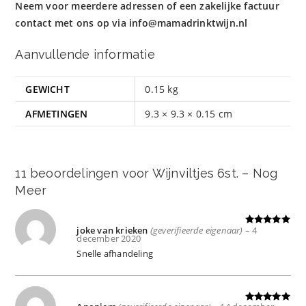
Neem voor meerdere adressen of een zakelijke factuur
contact met ons op via
info@mamadrinktwijn.nl
Aanvullende informatie
GEWICHT
0.15 kg
AFMETINGEN
9.3 × 9.3 × 0.15 cm
11 beoordelingen voor
Wijnviltjes 6st. – Nog
Meer
joke van krieken
(geverifieerde eigenaar)
–
4
Gewaardeer
december 2020
d
5
uit 5
Snelle afhandeling