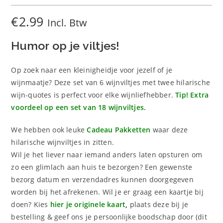
-
en
Nog
€
2.99
Incl. Btw
Meer
aantal
Humor op je viltjes!
Op zoek naar een kleinigheidje voor jezelf of je
wijnmaatje? Deze set van 6 wijnviltjes met twee hilarische
wijn-quotes is perfect voor elke wijnliefhebber.
Tip! Extra
voordeel op een set van 18 wijnviltjes.
We hebben ook leuke
Cadeau Pakketten
waar deze
hilarische wijnviltjes in zitten.
Wil je het liever naar iemand anders laten opsturen om
zo een glimlach aan huis te bezorgen? Een gewenste
bezorg datum en verzendadres kunnen doorgegeven
worden bij het afrekenen. Wil je er graag een kaartje bij
doen? Kies
hier je originele kaart
,
plaats deze bij je
bestelling & geef ons je persoonlijke boodschap door (dit