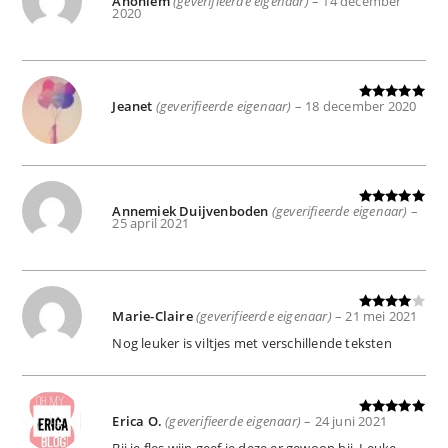
Anoniem
(geverifieerde eigenaar)
–
14 december
Gewaardeer
2020
d
5
uit 5
Jeanet
(geverifieerde eigenaar)
–
18 december 2020
Gewaardeer
d
5
uit 5
Annemiek Duijvenboden
(geverifieerde eigenaar)
–
Gewaardeer
25 april 2021
d
5
uit 5
Marie-Claire
(geverifieerde eigenaar)
–
21 mei 2021
Gewaard
eerd
4
uit
Nog leuker is viltjes met verschillende teksten
5
Erica O.
(geverifieerde eigenaar)
–
24 juni 2021
Gewaardeer
d
5
uit 5