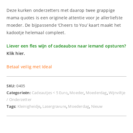
Deze kurken onderzetters met daarop twee grappige
mama quotes is een originele attentie voor je allerliefste
moeder. De bijpassende ‘Cheers to You’ kaart maakt het
kadootje helemaal compleet.
Liever een fles wijn of cadeaubox naar iemand opsturen?
Klik hier.
Betaal veilig met Ideal
SKU:
0405
Categorieën:
Cadeautjes < 5 Euro
,
Moeder
,
Moederdag
,
Wijnviltje
/ Onderzetter
Tags:
Kleinigheidje
,
Lasergravure
,
Moederdag
,
Nieuw