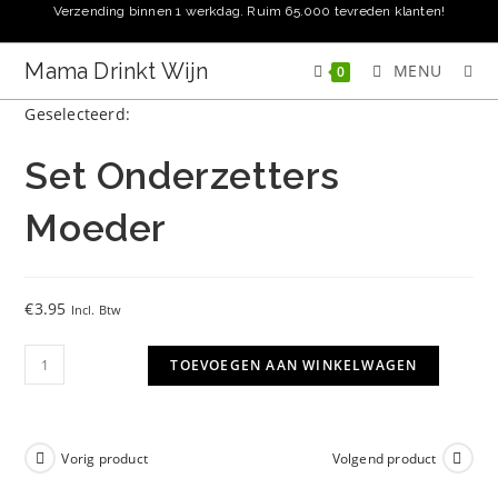
Ga
Verzending binnen 1 werkdag. Ruim 65.000 tevreden klanten!
naar
inhoud
Mama Drinkt Wijn
MENU
0
Geselecteerd:
Set Onderzetters
Moeder
€
3.95
Incl. Btw
Set
TOEVOEGEN AAN WINKELWAGEN
Onderzetters
Moeder
aantal
Vorig product
Volgend product