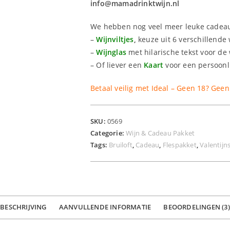
info@mamadrinktwijn.nl
We hebben nog veel meer leuke cadeaut
–
Wijnviltjes
,
keuze uit 6 verschillende 
–
Wijnglas
met hilarische tekst voor de
– Of liever een
Kaart
voor een persoonl
Betaal veilig met Ideal – Geen 18? Geen
SKU:
0569
Categorie:
Wijn & Cadeau Pakket
Tags:
Bruiloft
,
Cadeau
,
Flespakket
,
Valentijn
BESCHRIJVING
AANVULLENDE INFORMATIE
BEOORDELINGEN (3)