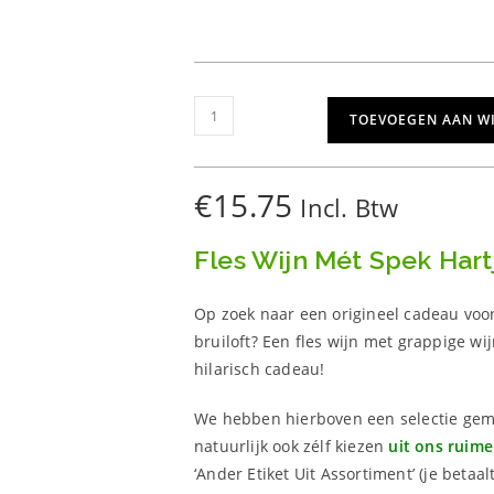
Wijn
TOEVOEGEN AAN W
&
Liefde
Pakket
€
15.75
Incl. Btw
aantal
Fles Wijn Mét Spek Hart
Op zoek naar een origineel cadeau voor j
bruiloft? Een fles wijn met grappige wijn
hilarisch cadeau!
We hebben hierboven een selectie gema
natuurlijk ook zélf kiezen
uit ons ruime
‘Ander Etiket Uit Assortiment’ (je betaa