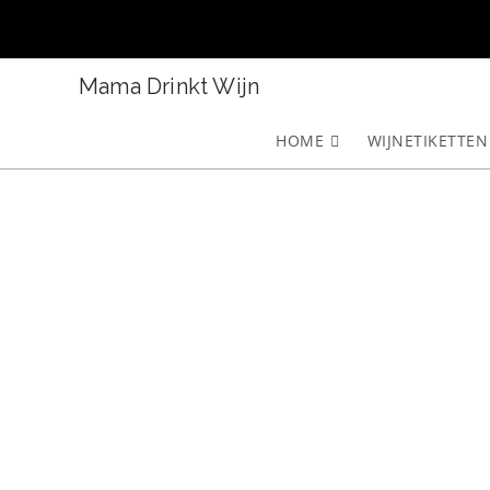
Ga
naar
inhoud
Mama Drinkt Wijn
HOME
WIJNETIKETTEN