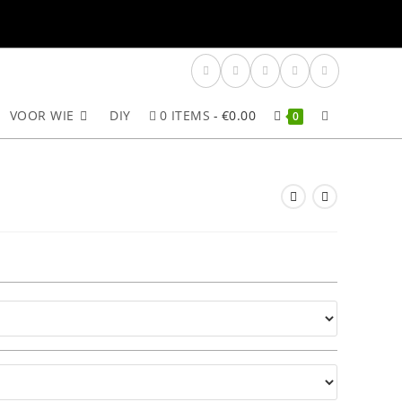
VOOR WIE
DIY
0 ITEMS
€0.00
TOGGLE
0
SITE
ZOEKEN