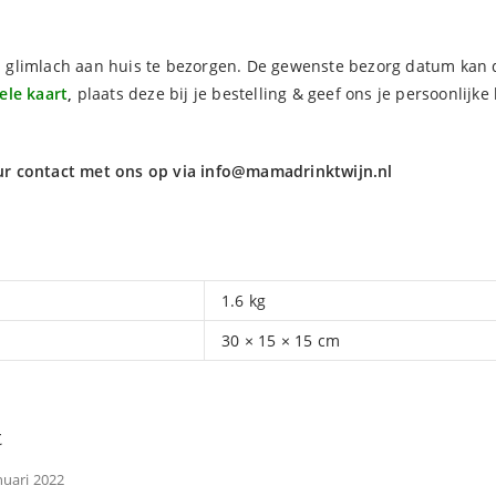
 glimlach aan huis te bezorgen. De gewenste bezorg datum kan 
nele kaart
,
plaats deze bij je bestelling & geef ons je persoonlij
ur contact met ons op via
info@mamadrinktwijn.nl
1.6 kg
30 × 15 × 15 cm
t
nuari 2022