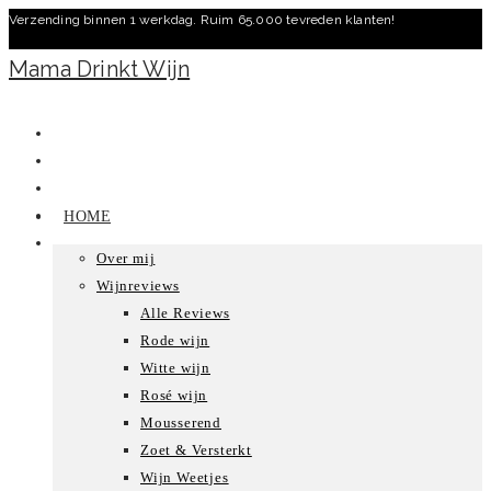
Verzending binnen 1 werkdag. Ruim 65.000 tevreden klanten!
Ga
naar
Mama Drinkt Wijn
inhoud
HOME
Over mij
Wijnreviews
Alle Reviews
Rode wijn
Witte wijn
Rosé wijn
Mousserend
Zoet & Versterkt
Wijn Weetjes