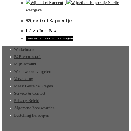
Snelle
weergave
Wijnetiket Kapoentje
€
2.25
Incl. Btw
Toevoegen aan winkelwagen
Winkelmand
B2B voor retail
Mijn account
Wachtwoord vergeten
Verzending
Meest Gestelde Vragen
Service & Contact
Privacy Beleid
Algemene Voorwaarden
Bestelling herroepen