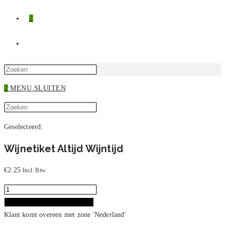
2
TOGGLE
SITE
Druk
op
2
MENU
SLUITEN
ZOEKEN
Escape
Zoek
om
Druk
op
het
op
Geselecteerd:
deze
zoekpaneel
Escape
site
te
om
Wijnetiket Altijd Wijntijd
sluiten.
het
zoekpaneel
€
2.25
Incl. Btw
te
Wijnetiket
sluiten.
Altijd
Toevoegen aan winkelwagen
Wijntijd
Klant komt overeen met zone 'Nederland'