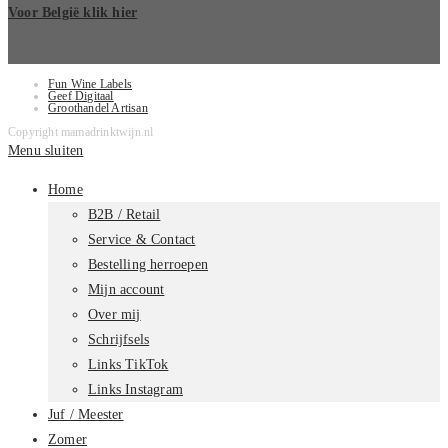
Voor België klik hier
Fun Wine Labels
Geef Digitaal
Groothandel Artisan
Copyright mamadrinktwijn.nl
Menu sluiten
Home
B2B / Retail
Service & Contact
Bestelling herroepen
Mijn account
Over mij
Schrijfsels
Links TikTok
Links Instagram
Juf / Meester
Zomer