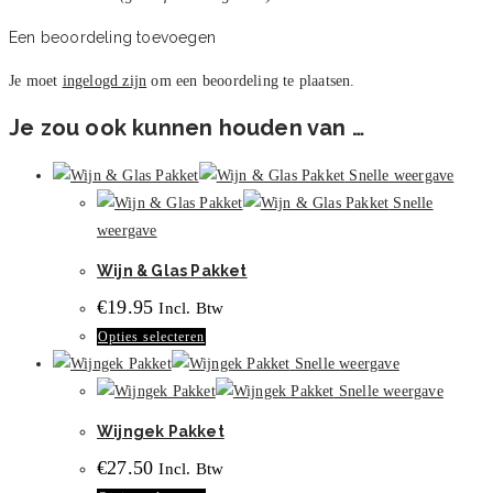
Een beoordeling toevoegen
Je moet
ingelogd zijn
om een beoordeling te plaatsen.
Je zou ook kunnen houden van …
Snelle weergave
Snelle
weergave
Wijn & Glas Pakket
€
19.95
Incl. Btw
Dit
Opties selecteren
product
Snelle weergave
heeft
Snelle weergave
meerdere
Wijngek Pakket
variaties.
€
27.50
Incl. Btw
Deze