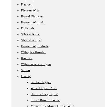
Kaarsen
Flessen Wijn
Borrel Planken
Houten Wijnrek
Pollepels
Sticker Kurk
Sleutelhanger
Houten Wijnlabels
Wijnglas Houder
Kaarten
Wijnmarkers Ringen
Snoep
Overig
Boekenlegger
Wine Clips – 2 st.
Houten ‘Tegeltjes’
Pins / Broches Wine
Memoblok Mama Drinkt Wijn