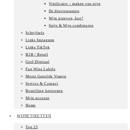
Vinificatie – maken van wijn
De druivenrassen
Wijn proeven, hoe?
Spijs & Wijn combineren
Schrijfsels
Links Instagram
Links TikTok
B2B / Retail
Geef Digitaal
Fun Wine Labels
Meest Gestelde Vragen
Service & Contact
Bestelling herroepen
Mijn account
Home
WIJNETIKETTEN
Top 25