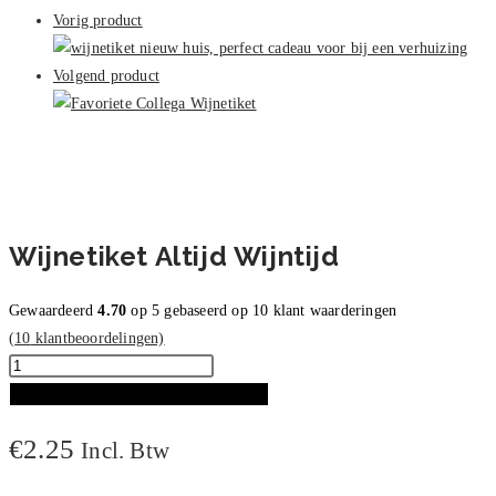
aantal
Vorig product
Volgend product
Wijnetiket Altijd Wijntijd
Gewaardeerd
4.70
op 5 gebaseerd op
10
klant waarderingen
(
10
klantbeoordelingen)
Wijnetiket
Altijd
TOEVOEGEN AAN WINKELWAGEN
Wijntijd
€
2.25
Incl. Btw
aantal