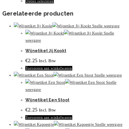
Dit
Opties selecteren
optie
product
kan
Gerelateerde producten
heeft
gekozen
meerdere
worden
Snelle weergave
variaties.
op
Snelle
Deze
de
weergave
optie
productpagina
Wijnetiket Jij Kookt
kan
gekozen
€
2.25
Incl. Btw
worden
Toevoegen aan winkelwagen
op
Snelle weergave
de
Snelle
productpagina
weergave
Wijnetiket Een Stoot
€
2.25
Incl. Btw
Toevoegen aan winkelwagen
Snelle weergave