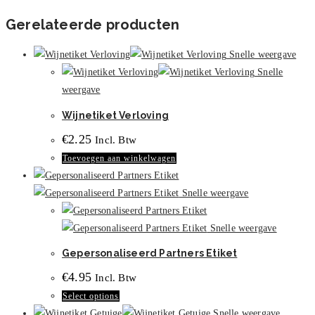
product
Gerelateerde producten
heeft
meerdere
Snelle weergave
variaties.
Snelle
Deze
weergave
optie
Wijnetiket Verloving
kan
gekozen
€
2.25
Incl. Btw
worden
Toevoegen aan winkelwagen
op
de
Snelle weergave
productpagina
Snelle weergave
Gepersonaliseerd Partners Etiket
€
4.95
Incl. Btw
Select options
Snelle weergave