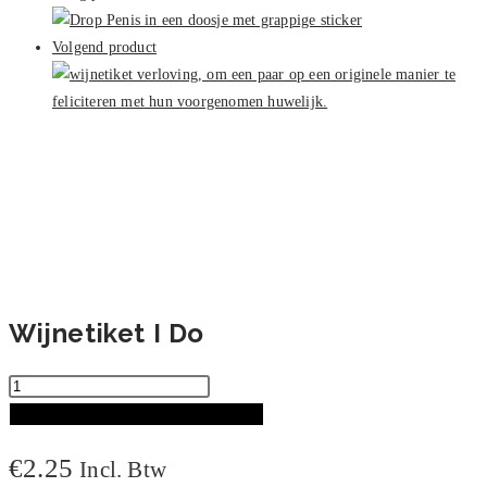
aantal
Volgend product
Wijnetiket I Do
Wijnetiket
I
TOEVOEGEN AAN WINKELWAGEN
Do
€
2.25
Incl. Btw
aantal