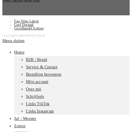
Voor België klik hier
Fun Wine Labels
Geef Digitaal
Groothandel Artisan
Copyright mamadrinktwijn.nl
Menu sluiten
Home
B2B / Retail
Service & Contact
Bestelling herroepen
Mijn account
Over mij
Schrijfsels
Links TikTok
Links Instagram
Juf / Meester
Zomer