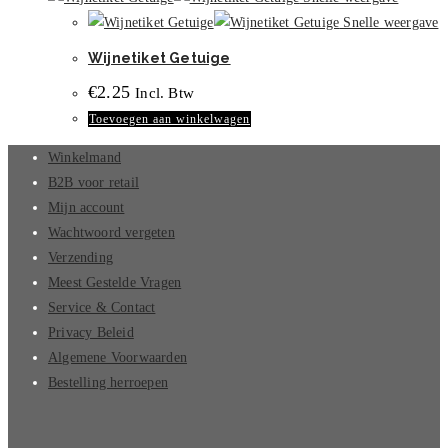
Snelle weergave
Wijnetiket Getuige
€
2.25
Incl. Btw
Toevoegen aan winkelwagen
Winkelmand
B2B voor retail
Mijn account
Wachtwoord vergeten
Verzending
Meest Gestelde Vragen
Service & Contact
Privacy Beleid
Algemene Voorwaarden
Bestelling herroepen