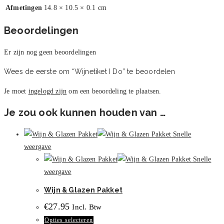
Afmetingen
14.8 × 10.5 × 0.1 cm
Beoordelingen
Er zijn nog geen beoordelingen
Wees de eerste om “Wijnetiket I Do” te beoordelen
Je moet
ingelogd zijn
om een beoordeling te plaatsen.
Je zou ook kunnen houden van …
Snelle
weergave
Snelle
weergave
Wijn & Glazen Pakket
€
27.95
Incl. Btw
Dit
Opties selecteren