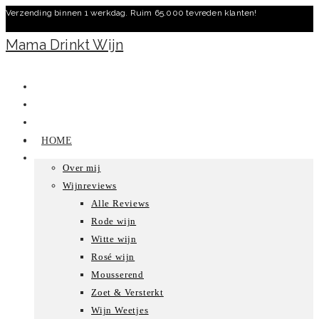
Verzending binnen 1 werkdag. Ruim 65.000 tevreden klanten!
Ga
naar
Mama Drinkt Wijn
inhoud
HOME
Over mij
Wijnreviews
Alle Reviews
Rode wijn
Witte wijn
Rosé wijn
Mousserend
Zoet & Versterkt
Wijn Weetjes