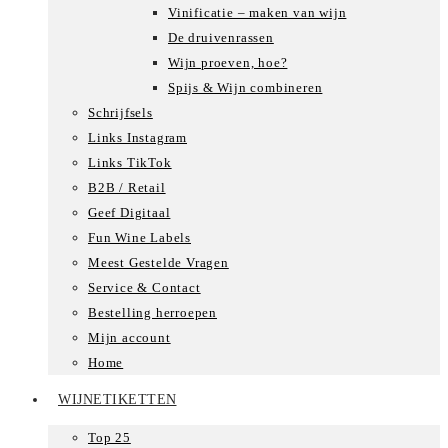
Vinificatie – maken van wijn
De druivenrassen
Wijn proeven, hoe?
Spijs & Wijn combineren
Schrijfsels
Links Instagram
Links TikTok
B2B / Retail
Geef Digitaal
Fun Wine Labels
Meest Gestelde Vragen
Service & Contact
Bestelling herroepen
Mijn account
Home
WIJNETIKETTEN
Top 25