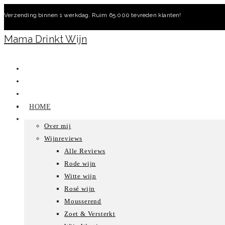
Ga
Verzending binnen 1 werkdag. Ruim 65.000 tevreden klanten!
naar
inhoud
Mama Drinkt Wijn
HOME
Over mij
Wijnreviews
Alle Reviews
Rode wijn
Witte wijn
Rosé wijn
Mousserend
Zoet & Versterkt