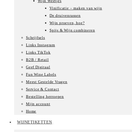
Wijn Weetjes
Vinificatie – maken van wijn
De druivenrassen
Wijn proeven, hoe?
Spijs & Wijn combineren
Schrijfsels
Links Instagram
Links TikTok
B2B / Retail
Geef Digitaal
Fun Wine Labels
Meest Gestelde Vragen
Service & Contact
Bestelling herroepen
Mijn account
Home
WIJNETIKETTEN