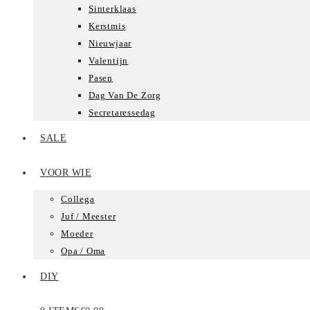
Sinterklaas
Kerstmis
Nieuwjaar
Valentijn
Pasen
Dag Van De Zorg
Secretaressedag
SALE
VOOR WIE
Collega
Juf / Meester
Moeder
Opa / Oma
DIY