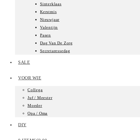
Sinterklaas
Kerstmis
Nieuwjaar
Valentijn
Pasen
Dag Van De Zorg
Secretaressedag
SALE
VOOR WIE
Collega
Juf / Meester
Moeder
Opa / Oma
DIY