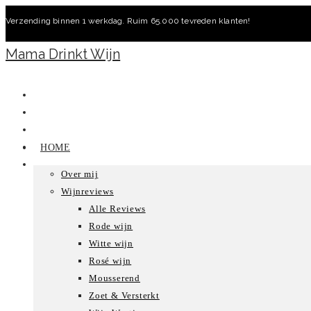
Ga
Verzending binnen 1 werkdag. Ruim 65.000 tevreden klanten!
naar
inhoud
Mama Drinkt Wijn
HOME
Over mij
Wijnreviews
Alle Reviews
Rode wijn
Witte wijn
Rosé wijn
Mousserend
Zoet & Versterkt