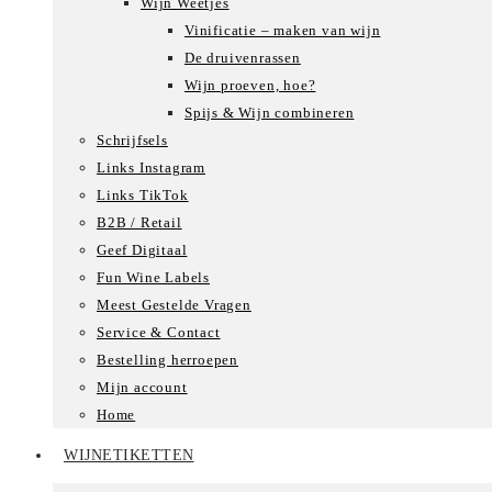
Wijn Weetjes
Vinificatie – maken van wijn
De druivenrassen
Wijn proeven, hoe?
Spijs & Wijn combineren
Schrijfsels
Links Instagram
Links TikTok
B2B / Retail
Geef Digitaal
Fun Wine Labels
Meest Gestelde Vragen
Service & Contact
Bestelling herroepen
Mijn account
Home
WIJNETIKETTEN