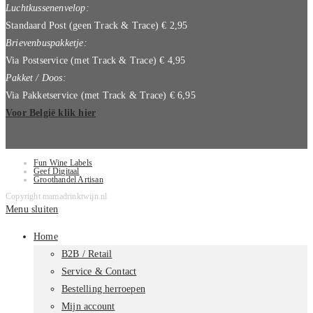
Luchtkussenenvelop:
Standaard Post (geen Track & Trace) € 2,95
Brievenbuspakketje:
Via Postservice (met Track & Trace) € 4,95
Pakket / Doos:
Via Pakketservice (met Track & Trace) € 6,95
Voor België klik hier
Fun Wine Labels
Geef Digitaal
Groothandel Artisan
Copyright mamadrinktwijn.nl
Menu sluiten
Home
B2B / Retail
Service & Contact
Bestelling herroepen
Mijn account