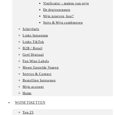
Vinificatie – maken van wijn
De druivenrassen
Wijn proeven, hoe?
Spijs & Wijn combineren
Schrijfsels
Links Instagram
Links TikTok
B2B / Retail
Geef Digitaal
Fun Wine Labels
Meest Gestelde Vragen
Service & Contact
Bestelling herroepen
Mijn account
Home
WIJNETIKETTEN
Top 25