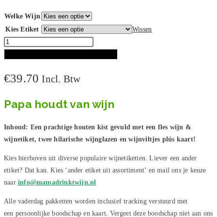
Welke Wijn
Kies Etiket
Wissen
Cheers
Papa
TOEVOEGEN AAN WINKELWAGEN
Wijnkist
€
39.70
Incl. Btw
aantal
Papa houdt van wijn
Inhoud:
Een prachtige houten kist gevuld met een fles wijn &
wijnetiket, twee hilarische wijnglazen en wijnviltjes plús kaart!
Kies hierboven uit diverse populaire wijnetiketten. Liever een ander
etiket? Dat kan. Kies ‘ander etiket uit assortiment’ en mail ons je keuze
naar
info@mamadrinktwijn.nl
Alle vaderdag pakketten worden inclusief tracking verstuurd met
een persoonlijke boodschap en kaart. Vergeet deze boodschap niet aan ons