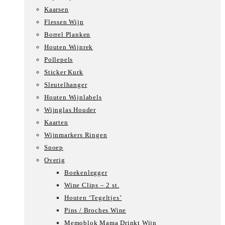
Kaarsen
Flessen Wijn
Borrel Planken
Houten Wijnrek
Pollepels
Sticker Kurk
Sleutelhanger
Houten Wijnlabels
Wijnglas Houder
Kaarten
Wijnmarkers Ringen
Snoep
Overig
Boekenlegger
Wine Clips – 2 st.
Houten ‘Tegeltjes’
Pins / Broches Wine
Memoblok Mama Drinkt Wijn