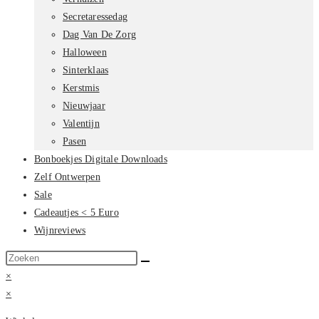
Secretaressedag
Dag Van De Zorg
Halloween
Sinterklaas
Kerstmis
Nieuwjaar
Valentijn
Pasen
Bonboekjes Digitale Downloads
Zelf Ontwerpen
Sale
Cadeautjes < 5 Euro
Wijnreviews
Zoek
op
×
deze
×
site