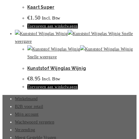
Kaart Super
€
1.50
Incl. Btw
Toevoegen aan winkelwagen
Snelle
weergave
Snelle weergave
Kunststof Wijnglas Wijnig
€
8.95
Incl. Btw
Toevoegen aan winkelwagen
Winkelmand
B2B voor retail
Mijn account
Wachtwoord vergeten
Verzending
Meest Gestelde Vragen