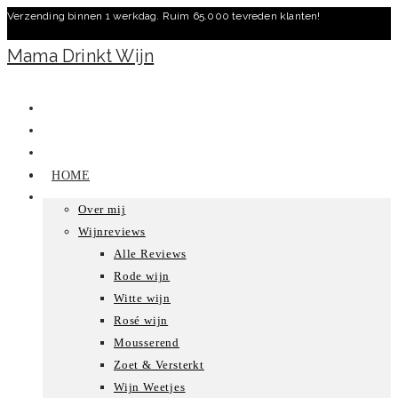
Verzending binnen 1 werkdag. Ruim 65.000 tevreden klanten!
Ga
naar
Mama Drinkt Wijn
inhoud
HOME
Over mij
Wijnreviews
Alle Reviews
Rode wijn
Witte wijn
Rosé wijn
Mousserend
Zoet & Versterkt
Wijn Weetjes