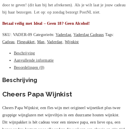
door te geven! (dit kan bij het afrekenen). Als je wilt laat je jouw cadeau
bij haar bezorgen. Let op: op zondag bezorgt PostNL niet.
Betaal veilig met Ideal – Geen 18? Geen Alcohol!
SKU:
VADER-09
Categorieën:
Vaderdag
,
Vaderdag Cadeaus
Tags:
Cadeau
,
Flespakket
,
Man
,
Vaderdag
,
Wijnkist
Beschrijving
Aanvullende informatie
Beoordelingen (0)
Beschrijving
Cheers Papa Wijnkist
Cheers Papa Wijnkist; een fles wijn met origineel wijnetiket plus twee
grappige wijnglazen met wijnviltjes in een duurzame houten wijnkist.
Dit wijnpakket is hét cadeau voor een nieuwe papa, een lieve opa, een