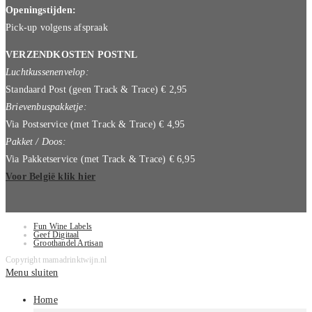
Openingstijden:
Pick-up volgens afspraak
VERZENDKOSTEN POSTNL
Luchtkussenenvelop:
Standaard Post (geen Track & Trace) € 2,95
Brievenbuspakketje:
Via Postservice (met Track & Trace) € 4,95
Pakket / Doos:
Via Pakketservice (met Track & Trace) € 6,95
Voor België klik hier
Fun Wine Labels
Geef Digitaal
Groothandel Artisan
Copyright mamadrinktwijn.nl
Menu sluiten
Home