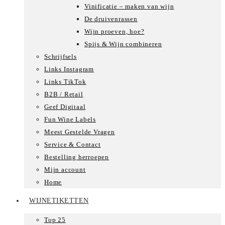
Vinificatie – maken van wijn
De druivenrassen
Wijn proeven, hoe?
Spijs & Wijn combineren
Schrijfsels
Links Instagram
Links TikTok
B2B / Retail
Geef Digitaal
Fun Wine Labels
Meest Gestelde Vragen
Service & Contact
Bestelling herroepen
Mijn account
Home
WIJNETIKETTEN
Top 25