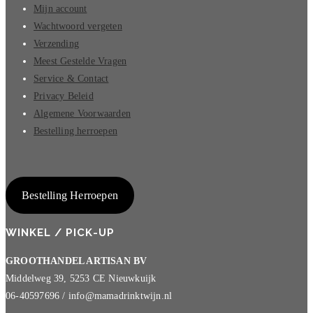
Mijn account
Wachtwoord vergeten
Verzending
Meest Gestelde Vragen
Service & Contact
Privacy Beleid
Algemene Voorwaarden
Bestelling herroepen
Bestelling Herroepen
WINKEL / PICK-UP
GROOTHANDEL ARTISAN BV
Middelweg 39, 5253 CE Nieuwkuijk
06-40597696 / info@mamadrinktwijn.nl