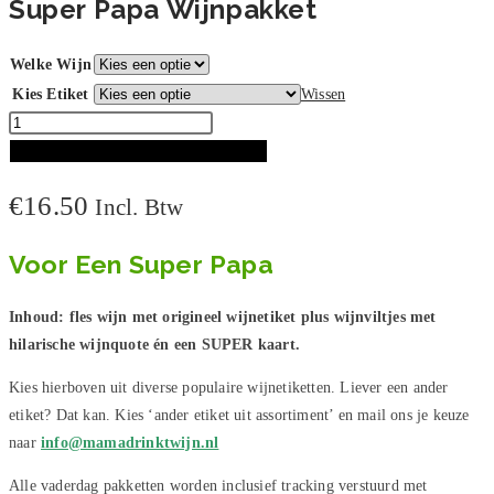
Super Papa Wijnpakket
Welke Wijn
Kies Etiket
Wissen
Super
Papa
TOEVOEGEN AAN WINKELWAGEN
Wijnpakket
€
16.50
Incl. Btw
aantal
Voor Een Super Papa
Inhoud: fles wijn met origineel wijnetiket plus wijnviltjes met
hilarische wijnquote én een SUPER kaart.
Kies hierboven uit diverse populaire wijnetiketten. Liever een ander
etiket? Dat kan. Kies ‘ander etiket uit assortiment’ en mail ons je keuze
naar
info@mamadrinktwijn.nl
Alle vaderdag pakketten worden inclusief tracking verstuurd met