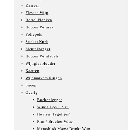
Kaarsen
Flessen Wijn
Borrel Planken
Houten Wijnrek
Pollepels
Sticker Kurk
Sleutelhanger
Houten Wijnlabels
Wijnglas Houder
Kaarten
Wijnmarkers Ringen
Snoep
Overig
Boekenlegger
Wine Clips – 2 st.
Houten ‘Tegeltjes’
Pins / Broches Wine
Memoblok Mama Drinkt Wijn