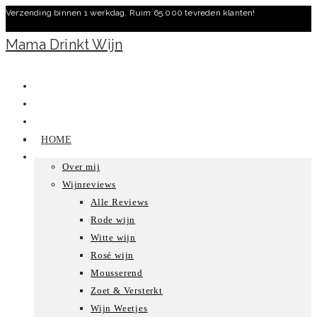
Verzending binnen 1 werkdag. Ruim 65.000 tevreden klanten!
Ga
naar
Mama Drinkt Wijn
inhoud
HOME
Over mij
Wijnreviews
Alle Reviews
Rode wijn
Witte wijn
Rosé wijn
Mousserend
Zoet & Versterkt
Wijn Weetjes