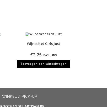
Wijnetiket Girls Just
€
2.25
Incl. Btw
Toevoegen aan winkelwagen
WINKEL / PICK-UP
ROOTHANDEL ARTISAN BV