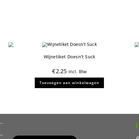
Wijnetiket Doesn’t Suck
€
2.25
Incl. Btw
Toevoegen aan winkelwagen
G