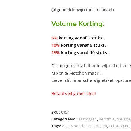
(afgebeelde wijn niet inclusief)
Volume Korting:
5%
korting vanaf 3 stuks.
10%
korting vanaf 5 stuks.
15%
korting vanaf 10 stuks.
Dit mogen verschillende wijnetiketten z
Mixen & Matchen maar…
Liever dit hilarische wijnetiket opstur
Betaal veilig met Ideal
SKU:
0154
Categorieën:
Feestdagen
,
Kerstmis
,
Nieuwja
Tags:
Alles Voor de Feestdagen
,
Feestdagen