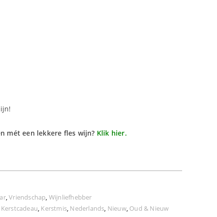
ijn!
en mét een lekkere fles wijn?
Klik hier.
ar
,
Vriendschap
,
Wijnliefhebber
,
Kerstcadeau
,
Kerstmis
,
Nederlands
,
Nieuw
,
Oud & Nieuw