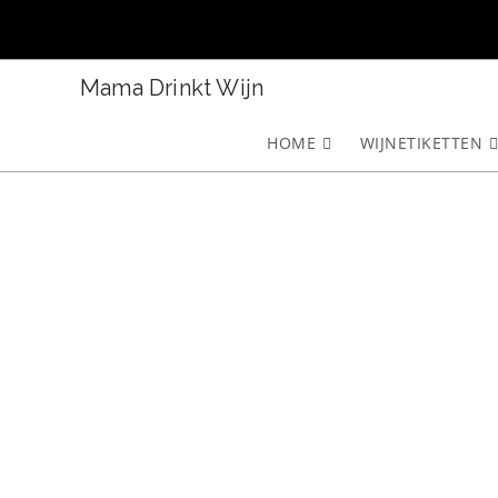
Ga
naar
inhoud
Mama Drinkt Wijn
HOME
WIJNETIKETTEN