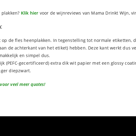
e plakken?
Klik hier
voor de wijnreviews van Mama Drinkt Wijn, vi
:
t op de fles heenplakken. In tegenstelling tot normale etiketten,
(aan de achterkant van het etiket) hebben. Deze kant werkt dus 
makkelijk en simpel dus.
lijk (PEFC-gecertificeerd) extra dik wit papier met een glossy co
anger diepzwart.
 voor veel meer quotes!