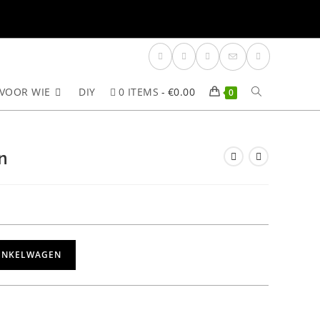
VOOR WIE
DIY
0 ITEMS
€0.00
TOGGLE
0
SITE
n
ZOEKEN
INKELWAGEN