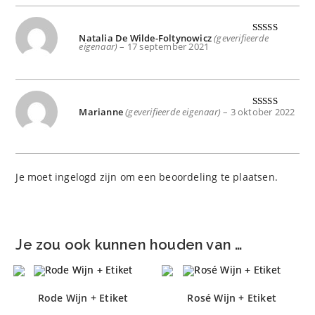
Natalia De Wilde-Foltynowicz
(geverifieerde
Gewaard
eigenaar)
–
17 september 2021
eerd
4
uit
5
Marianne
(geverifieerde eigenaar)
–
3 oktober 2022
Gewaardeer
d
5
uit 5
Je moet
ingelogd zijn
om een beoordeling te plaatsen.
Je zou ook kunnen houden van …
Rode Wijn + Etiket
Rosé Wijn + Etiket