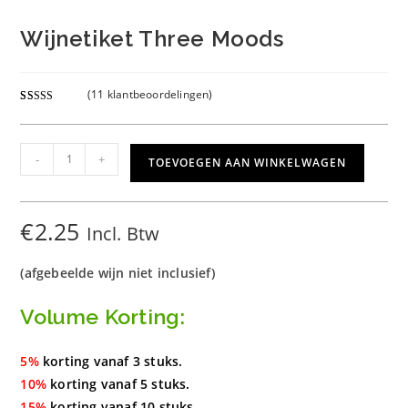
Wijnetiket Three Moods
(
11
klantbeoordelingen)
Gewaardeer
11
d
4.82
op 5
gebaseerd
Wijnetiket
-
+
TOEVOEGEN AAN WINKELWAGEN
op
klant
Three
waarderinge
Moods
n
aantal
€
2.25
Incl. Btw
(afgebeelde wijn niet inclusief)
Volume Korting:
5%
korting vanaf 3 stuks.
10%
korting vanaf 5 stuks.
15%
korting vanaf 10 stuks.