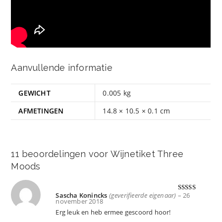
Aanvullende informatie
GEWICHT
0.005 kg
AFMETINGEN
14.8 × 10.5 × 0.1 cm
11 beoordelingen voor
Wijnetiket Three
Moods
Sascha Konincks
(geverifieerde eigenaar)
–
26
Gewaardeer
november 2018
d
5
uit 5
Erg leuk en heb ermee gescoord hoor!