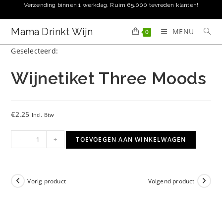
Ga
Verzending binnen 1 werkdag. Ruim 65.000 tevreden klanten!
naar
inhoud
Mama Drinkt Wijn
MENU
0
Geselecteerd:
Wijnetiket Three Moods
€
2.25
Incl. Btw
Wijnetiket
-
+
TOEVOEGEN AAN WINKELWAGEN
Three
Moods
aantal
Vorig product
Volgend product