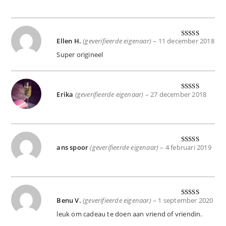
Ellen H.
(geverifieerde eigenaar)
–
11 december 2018
Gewaardeer
d
5
uit 5
Super origineel
Erika
(geverifieerde eigenaar)
–
27 december 2018
Gewaardeer
d
5
uit 5
ans spoor
(geverifieerde eigenaar)
–
4 februari 2019
Gewaardeer
d
5
uit 5
Benu V.
(geverifieerde eigenaar)
–
1 september 2020
Gewaardeer
d
5
uit 5
leuk om cadeau te doen aan vriend of vriendin.