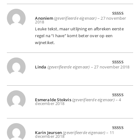
Anoniem
(geverifieerde eigenaar)
–
27 november
Gewaard
2018
eerd
4
uit
Leuke tekst, maar uitlijning en afbreken eerste
5
regel na “I have” komt beter over op een
wijnetiket.
Linda
(geverifieerde eigenaar)
–
27 november 2018
Gewaardeer
d
5
uit 5
Esmeralde Stokvis
(geverifieerde eigenaar)
–
4
Gewaardeer
december 2018
d
5
uit 5
Karin Jeursen
(geverifieerde eigenaar)
–
11
Gewaardeer
december 2018
d
5
uit 5