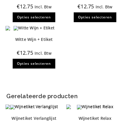
€
12.75
€
12.75
Incl. Btw
Incl. Btw
Dit
Dit
Opties selecteren
Opties selecteren
product
produ
heeft
heeft
meerdere
meerd
variaties.
variati
Deze
Deze
optie
optie
Witte Wijn + Etiket
kan
kan
gekozen
gekoz
worden
worde
€
12.75
Incl. Btw
op
op
de
de
Dit
productpagina
produ
Opties selecteren
product
heeft
meerdere
variaties.
Deze
optie
kan
gekozen
Gerelateerde producten
worden
op
de
productpagina
Wijnetiket Verlanglijst
Wijnetiket Relax