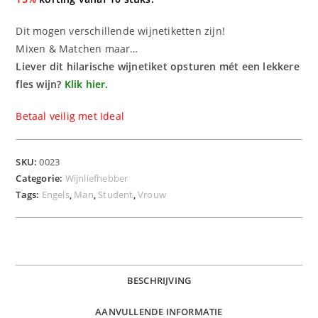
Dit mogen verschillende wijnetiketten zijn!
Mixen & Matchen maar…
Liever dit hilarische wijnetiket opsturen mét een lekkere
fles wijn?
Klik hier.
Betaal veilig met Ideal
SKU:
0023
Categorie:
Wijnliefhebber
Tags:
Engels
,
Man
,
Student
,
Vrouw
BESCHRIJVING
AANVULLENDE INFORMATIE