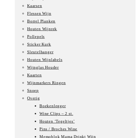
Kaarsen
Flessen Wijn
Borrel Planken
Houten Wijnrek
Pollepels
Sticker Kurk
Sleutelhanger
Houten Wijnlabels
Wijnglas Houder
Kaarten
Wijnmarkers Ringen
Snoep
Overig
Boekenlegger
Wine Clips – 2 st.
Houten ‘Tegeltjes’
Pins / Broches Wine
Memoblok Mama Drinkt Wijn