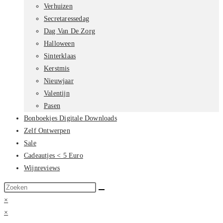
Verhuizen
Secretaressedag
Dag Van De Zorg
Halloween
Sinterklaas
Kerstmis
Nieuwjaar
Valentijn
Pasen
Bonboekjes Digitale Downloads
Zelf Ontwerpen
Sale
Cadeautjes < 5 Euro
Wijnreviews
Zoek
op
×
deze
×