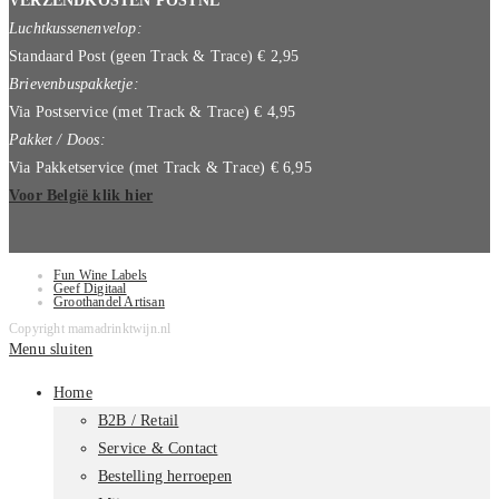
VERZENDKOSTEN POSTNL
Luchtkussenenvelop:
Standaard Post (geen Track & Trace) € 2,95
Brievenbuspakketje:
Via Postservice (met Track & Trace) € 4,95
Pakket / Doos:
Via Pakketservice (met Track & Trace) € 6,95
Voor België klik hier
Fun Wine Labels
Geef Digitaal
Groothandel Artisan
Copyright mamadrinktwijn.nl
Menu sluiten
Home
B2B / Retail
Service & Contact
Bestelling herroepen