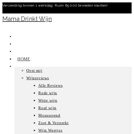
Verzending binnen 1 werkdag. Ruim 65.000 tevreden klanten!
Ga
naar
Mama Drinkt Wijn
inhoud
HOME
Over mij
Wijnreviews
Alle Reviews
Rode wijn
Witte wijn
Rosé wijn
Mousserend
Zoet & Versterkt
Wijn Weetjes