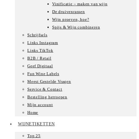
Vinificatie – maken van wijn
De druivenrassen
Wijn proeven, hoe?
Spijs & Wijn combineren
Schrijfsels
Links Instagram
Links TikTok
B2B / Retail
Geef Digitaal
Fun Wine Labels
Meest Gestelde Vragen
Service & Contact
Bestelling herroepen
Mijn account
Home
WIJNETIKETTEN
Top 25