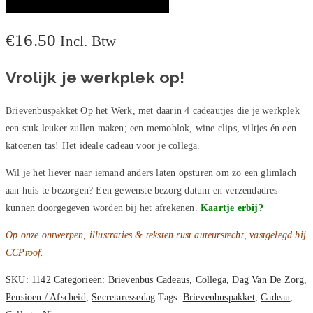
Op
TOEVOEGEN AAN WINKELWAGEN
Het
€
16.50
Incl. Btw
Werk
aantal
Vrolijk je werkplek op!
Brievenbuspakket Op het Werk, met daarin 4 cadeautjes die je werkplek
een stuk leuker zullen maken; een memoblok, wine clips, viltjes én een
katoenen tas! Het ideale cadeau voor je collega.
Wil je het liever naar iemand anders laten opsturen om zo een glimlach
aan huis te bezorgen? Een gewenste bezorg datum en verzendadres
kunnen doorgegeven worden bij het afrekenen.
Kaartje erbij?
Op onze ontwerpen, illustraties & teksten rust auteursrecht, vastgelegd bij
CCProof.
SKU:
1142
Categorieën:
Brievenbus Cadeaus
,
Collega
,
Dag Van De Zorg
,
Pensioen / Afscheid
,
Secretaressedag
Tags:
Brievenbuspakket
,
Cadeau
,