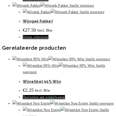
product
Snelle weergave
heeft
Snelle weergave
meerdere
Wijngek Pakket
variaties.
€
27.50
Incl. Btw
Deze
Dit
Opties selecteren
optie
product
kan
Gerelateerde producten
heeft
gekozen
meerdere
worden
Snelle weergave
variaties.
op
Snelle
Deze
de
weergave
optie
productpagina
Wijnetiket 99% Wijn
kan
gekozen
€
2.25
Incl. Btw
worden
Toevoegen aan winkelwagen
op
Snelle weergave
de
Snelle
productpagina