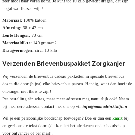
zeer mooi naar voren komt. Je kunt tot 10 kilo gewicht dragen, dat zijn
nogal wat flessen wijn!
Materiaal:
100% katoen
Afmeting:
38 x 42 cm
Lente Hengsel:
70 cm
Materiaaldikte:
140 gram/m2
Draagvermogen:
circa 10 kilo
Verzenden Brievenbuspakket Zorgkanjer
Wij verzenden de brievenbus cadeau pakketten in speciale brievenbus
dozen die door (bijna) elke brievenbus passen. Handig, want dan hoeft de
ontvanger niet thuis te zijn!
Per bestelling één adres, maar meer adressen mag natuurlijk ook! Neem
bij meerdere adressen contact met ons op via
info@mamadrinktwijn.n
Wil je een persoonlijke boodschap toevoegen? Doe er dan een
kaart
bij
en geef ons de tekst door. (dit kan het het afrekenen onder boodschap
voor ontvanger of per mail).