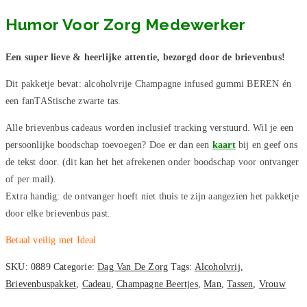
Humor Voor Zorg Medewerker
Een super lieve & heerlijke attentie, bezorgd door de brievenbus!
Dit pakketje bevat: alcoholvrije Champagne infused gummi BEREN én
een fanTAStische zwarte tas.
Alle brievenbus cadeaus worden inclusief tracking verstuurd. Wil je een
persoonlijke boodschap toevoegen? Doe er dan een
kaart
bij en geef ons
de tekst door. (dit kan het het afrekenen onder boodschap voor ontvanger
of per mail).
Extra handig: de ontvanger hoeft niet thuis te zijn aangezien het pakketje
door elke brievenbus past.
Betaal veilig met Ideal
SKU:
0889
Categorie:
Dag Van De Zorg
Tags:
Alcoholvrij
,
Brievenbuspakket
,
Cadeau
,
Champagne Beertjes
,
Man
,
Tassen
,
Vrouw