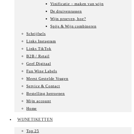
Vinificatie – maken van wijn
De druivenrassen
Wijn proeven, hoe?
Spijs & Wijn combineren
Schrijfsels
Links Instagram
Links TikTok
B2B / Retail
Geef Digitaal
Fun Wine Labels
Meest Gestelde Vragen
Service & Contact
Bestelling herroepen
Mijn account
Home
WIJNETIKETTEN
Top 25