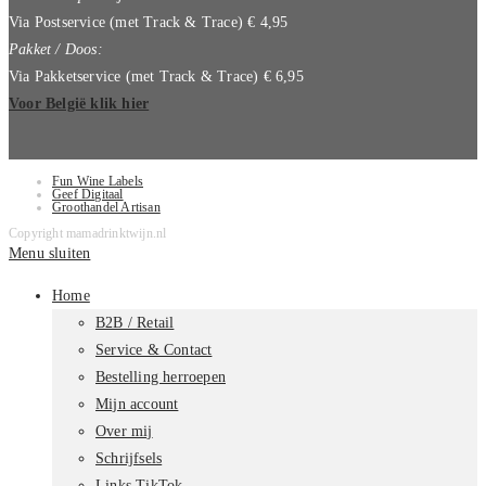
Via Postservice (met Track & Trace) € 4,95
Pakket / Doos:
Via Pakketservice (met Track & Trace) € 6,95
Voor België klik hier
Fun Wine Labels
Geef Digitaal
Groothandel Artisan
Copyright mamadrinktwijn.nl
Menu sluiten
Home
B2B / Retail
Service & Contact
Bestelling herroepen
Mijn account
Over mij
Schrijfsels
Links TikTok