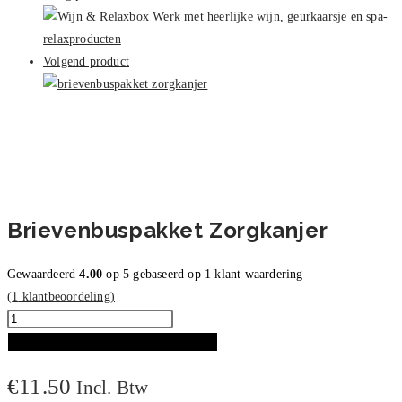
Volgend product
Brievenbuspakket Zorgkanjer
Gewaardeerd
4.00
op 5 gebaseerd op
1
klant waardering
(
1
klantbeoordeling)
Brievenbuspakket
Zorgkanjer
TOEVOEGEN AAN WINKELWAGEN
aantal
€
11.50
Incl. Btw