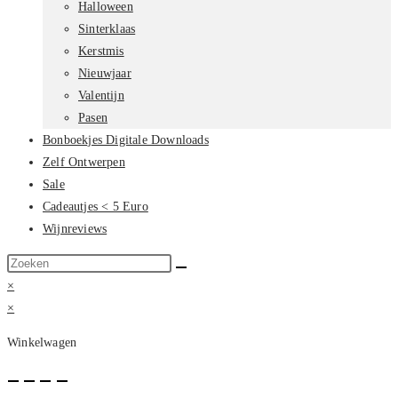
Halloween
Sinterklaas
Kerstmis
Nieuwjaar
Valentijn
Pasen
Bonboekjes Digitale Downloads
Zelf Ontwerpen
Sale
Cadeautjes < 5 Euro
Wijnreviews
Zoek
op
×
deze
×
site
Winkelwagen