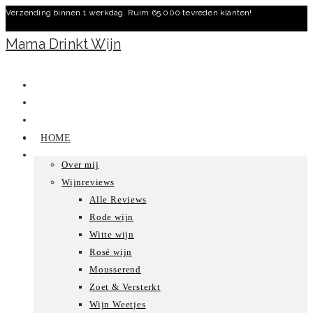
Verzending binnen 1 werkdag. Ruim 65.000 tevreden klanten!
Ga
naar
Mama Drinkt Wijn
inhoud
HOME
Over mij
Wijnreviews
Alle Reviews
Rode wijn
Witte wijn
Rosé wijn
Mousserend
Zoet & Versterkt
Wijn Weetjes