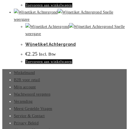
Toevoegen aan winkelwagen
Snelle
weergave
Snelle
weergave
Wijnetiket Achtergrond
€
2.25
Incl. Btw
Toevoegen aan winkelwagen
Winkelmand
B2B voor retail
Mijn account
Wachtwoord vergeten
Verzending
Meest Gestelde Vragen
Service & Contact
Privacy Beleid