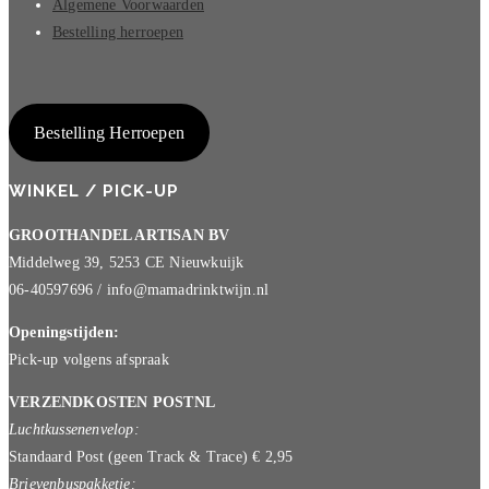
Algemene Voorwaarden
Bestelling herroepen
Bestelling Herroepen
WINKEL / PICK-UP
GROOTHANDEL ARTISAN BV
Middelweg 39, 5253 CE Nieuwkuijk
06-40597696 / info@mamadrinktwijn.nl
Openingstijden:
Pick-up volgens afspraak
VERZENDKOSTEN POSTNL
Luchtkussenenvelop:
Standaard Post (geen Track & Trace) € 2,95
Brievenbuspakketje: