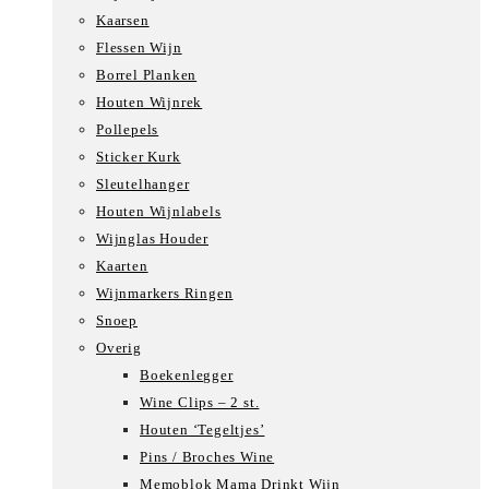
Kaarsen
Flessen Wijn
Borrel Planken
Houten Wijnrek
Pollepels
Sticker Kurk
Sleutelhanger
Houten Wijnlabels
Wijnglas Houder
Kaarten
Wijnmarkers Ringen
Snoep
Overig
Boekenlegger
Wine Clips – 2 st.
Houten ‘Tegeltjes’
Pins / Broches Wine
Memoblok Mama Drinkt Wijn