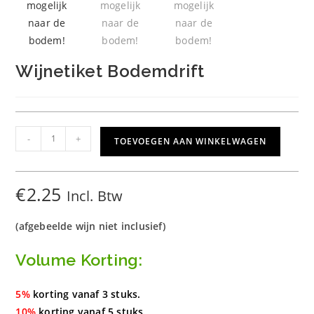
Wijnetiket Bodemdrift
Wijnetiket
-
+
TOEVOEGEN AAN WINKELWAGEN
Bodemdrift
aantal
€
2.25
Incl. Btw
(afgebeelde wijn niet inclusief)
Volume Korting:
5%
korting vanaf 3 stuks.
10%
korting vanaf 5 stuks.