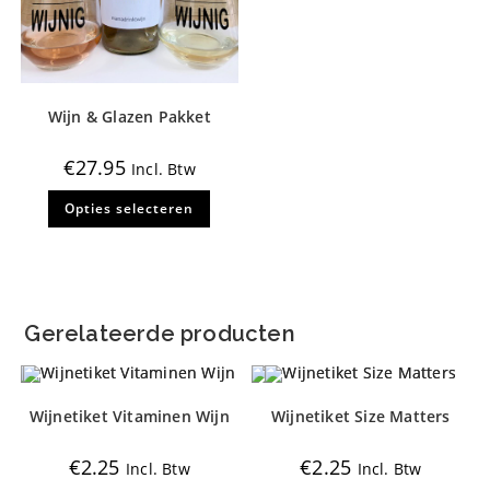
Wijn & Glazen Pakket
€
27.95
Incl. Btw
Dit
Opties selecteren
product
heeft
meerdere
variaties.
Deze
optie
kan
gekozen
Gerelateerde producten
worden
op
de
productpagina
Wijnetiket Vitaminen Wijn
Wijnetiket Size Matters
€
2.25
€
2.25
Incl. Btw
Incl. Btw