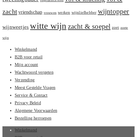
vegetarisch eten
zacht
wijntopper
vriendschap
werken
wijnliefhebber
vrouwen
witte wijn
zacht & soepel
wijnweetjes
zoet
zoete
wijn
Winkelmand
B2B voor retail
Mijn account
Wachtwoord vergeten
Verzending
Meest Gestelde Vragen
Service & Contact
Privacy Beleid
Algemene Voorwaarden
Bestelling herroepen
Winkelmand