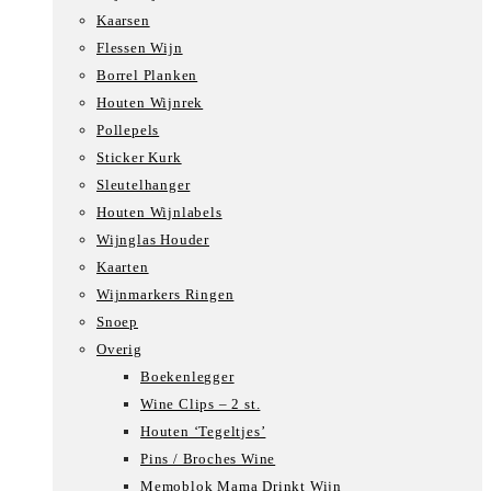
Kaarsen
Flessen Wijn
Borrel Planken
Houten Wijnrek
Pollepels
Sticker Kurk
Sleutelhanger
Houten Wijnlabels
Wijnglas Houder
Kaarten
Wijnmarkers Ringen
Snoep
Overig
Boekenlegger
Wine Clips – 2 st.
Houten ‘Tegeltjes’
Pins / Broches Wine
Memoblok Mama Drinkt Wijn