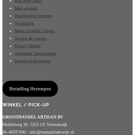
B2B voor retail
Mijn account
Wachtwoord vergeten
Verzending
Meest Gestelde Vragen
Service & Contact
Privacy Beleid
Algemene Voorwaarden
Bestelling herroepen
Bestelling Herroepen
WINKEL / PICK-UP
GROOTHANDEL ARTISAN BV
Middelweg 39, 5253 CE Nieuwkuijk
06-40597696 / info@mamadrinktwijn.nl