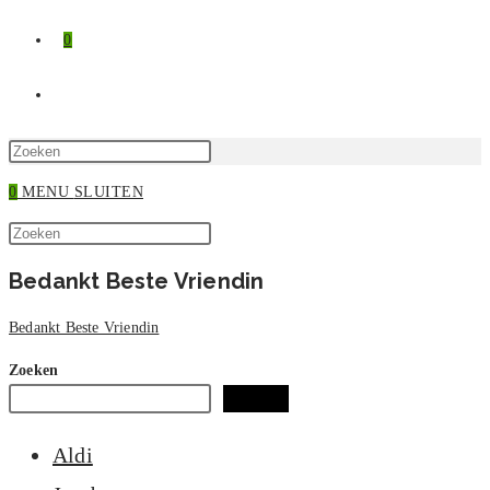
0
TOGGLE
SITE
Druk
op
0
MENU
SLUITEN
ZOEKEN
Escape
Zoek
om
Druk
op
het
op
Bedankt Beste Vriendin
deze
zoekpaneel
Escape
site
te
om
Bedankt Beste Vriendin
sluiten.
het
zoekpaneel
Zoeken
te
Zoeken
sluiten.
Aldi