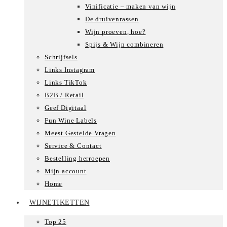
Vinificatie – maken van wijn
De druivenrassen
Wijn proeven, hoe?
Spijs & Wijn combineren
Schrijfsels
Links Instagram
Links TikTok
B2B / Retail
Geef Digitaal
Fun Wine Labels
Meest Gestelde Vragen
Service & Contact
Bestelling herroepen
Mijn account
Home
WIJNETIKETTEN
Top 25