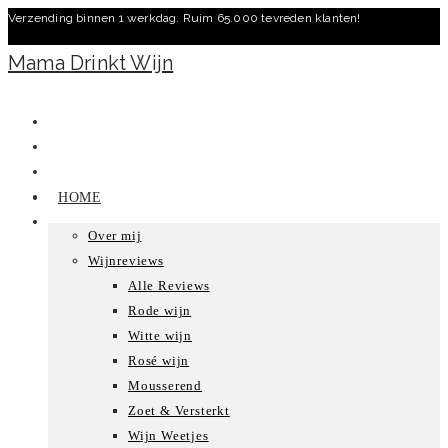
Verzending binnen 1 werkdag. Ruim 65.000 tevreden klanten!
Ga
naar
Mama Drinkt Wijn
inhoud
HOME
Over mij
Wijnreviews
Alle Reviews
Rode wijn
Witte wijn
Rosé wijn
Mousserend
Zoet & Versterkt
Wijn Weetjes