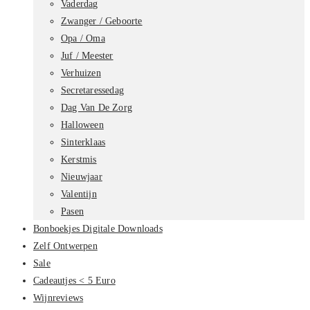
Vaderdag
Zwanger / Geboorte
Opa / Oma
Juf / Meester
Verhuizen
Secretaressedag
Dag Van De Zorg
Halloween
Sinterklaas
Kerstmis
Nieuwjaar
Valentijn
Pasen
Bonboekjes Digitale Downloads
Zelf Ontwerpen
Sale
Cadeautjes < 5 Euro
Wijnreviews