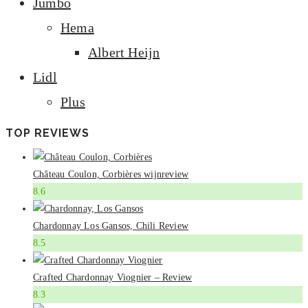
Jumbo
Hema
Albert Heijn
Lidl
Plus
TOP REVIEWS
Château Coulon, Corbières wijnreview
8.6
Chardonnay Los Gansos, Chili Review
8.5
Crafted Chardonnay Viognier – Review
8.3