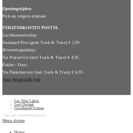
Openingstijden:
Pick-up volgens afspraak
VERZENDKOSTEN POSTNL
Luchtkussenenvelop:
Standaard Post (geen Track & Trace) € 2,95
Brievenbuspakketje:
Via Postservice (met Track & Trace) € 4,95
Pakket / Doos:
Via Pakketservice (met Track & Trace) € 6,95
Voor België klik hier
Fun Wine Labels
Geef Digitaal
Groothandel Artisan
Copyright mamadrinktwijn.nl
Menu sluiten
Home