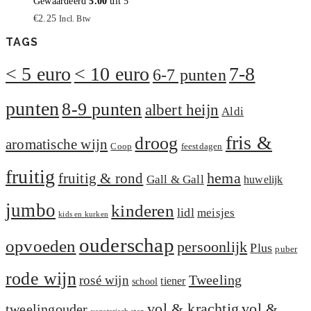
Gewaardeerd
5.00
uit 5
€
2.25
Incl. Btw
TAGS
< 5 euro
< 10 euro
7-8
6-7 punten
punten
8-9 punten
albert heijn
Aldi
fris &
droog
aromatische wijn
Coop
feestdagen
fruitig
hema
fruitig & rond
Gall & Gall
huwelijk
jumbo
kinderen
lidl
meisjes
kids en kurken
ouderschap
opvoeden
persoonlijk
Plus
puber
rode wijn
Tweeling
rosé wijn
tiener
school
vol &
vol & krachtig
tweelingouder