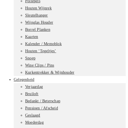
Pollepels
Houten Wijnrek
Sleutelhanger
Wijnglas Houder
Borrel Planken
Kaarten
Kalender / Memoblok
Houten ‘Tegeltjes’
Snoep
Wine Clips / Pins
Kurkentrekker & Wijnhouder
Gelegenheid
Verjaardag
Bruiloft
Bedankt / Beterschap
Pensioen / Afscheid
Geslaagd
Moederdag