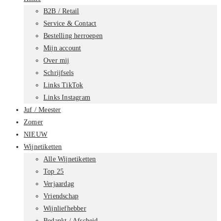
B2B / Retail
Service & Contact
Bestelling herroepen
Mijn account
Over mij
Schrijfsels
Links TikTok
Links Instagram
Juf / Meester
Zomer
NIEUW
Wijnetiketten
Alle Wijnetiketten
Top 25
Verjaardag
Vriendschap
Wijnliefhebber
Bedankt / Afscheid