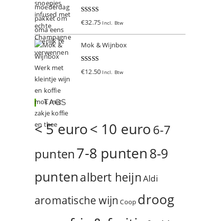
Gewaardeer
€
32.75
Incl. Btw
d
5.00
uit 5
Mok & Wijnbox
Gewaardeer
€
12.50
Incl. Btw
d
5.00
uit 5
TAGS
< 5 euro
< 10 euro
6-7
7-8 punten
8-9
punten
punten
albert heijn
Aldi
droog
aromatische wijn
Coop