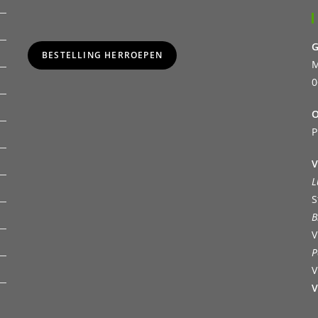
G
BESTELLING HERROEPEN
M
0
O
P
V
L
S
B
V
P
V
V