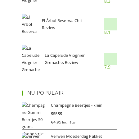
8.3
El Árbol Reserva, Chili –
Review
8.1
La Capelude Viognier
Grenache, Review
7.9
NU POPULAIR
Champagne Beertjes - klein
Gewaardeer
€
4.95
Incl. Btw
d
5.00
uit 5
Verwen Moederdag Pakket