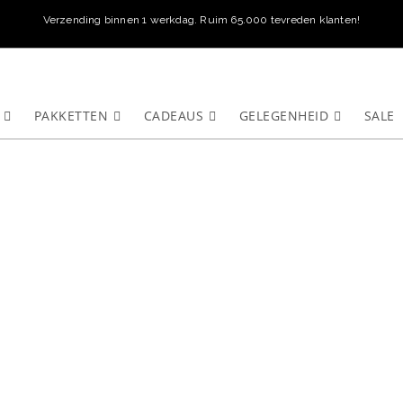
Verzending binnen 1 werkdag. Ruim 65.000 tevreden klanten!
PAKKETTEN
CADEAUS
GELEGENHEID
SALE