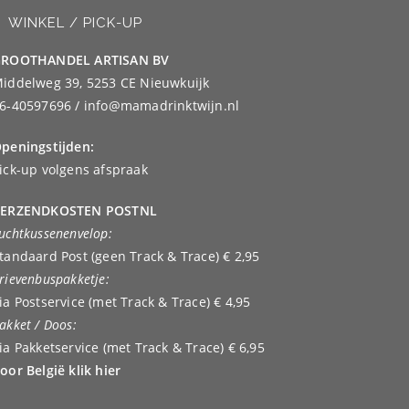
WINKEL / PICK-UP
ROOTHANDEL ARTISAN BV
iddelweg 39, 5253 CE Nieuwkuijk
6-40597696 / info@mamadrinktwijn.nl
peningstijden:
ick-up volgens afspraak
ERZENDKOSTEN POSTNL
uchtkussenenvelop:
tandaard Post (geen Track & Trace) € 2,95
rievenbuspakketje:
ia Postservice (met Track & Trace) € 4,95
akket / Doos:
ia Pakketservice (met Track & Trace) € 6,95
oor België klik hier