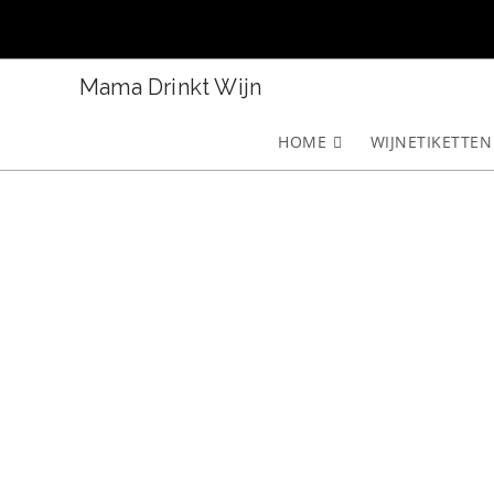
Ga
naar
inhoud
Mama Drinkt Wijn
HOME
WIJNETIKETTEN