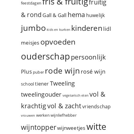
fris & fruitig
fruitig
feestdagen
hema
& rond
Gall & Gall
huwelijk
jumbo
kinderen
lidl
kids en kurken
opvoeden
meisjes
ouderschap
persoonlijk
rode wijn
rosé wijn
Plus
puber
Tweeling
tiener
school
vol &
tweelingouder
vegetarisch eten
vol & zacht
krachtig
vriendschap
werken
wijnliefhebber
vrouwen
witte
wijntopper
wijnweetjes