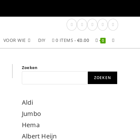
VOOR WIE
DIY
0 ITEMS
€0.00
TOGGLE
0
SITE
Zoeken
ZOEKEN
ZOEKEN
Aldi
Jumbo
Hema
Albert Heijn