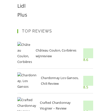
Lidl
Plus
TOP REVIEWS
Château Coulon, Corbières
wijnreview
8.6
Chardonnay Los Gansos,
Chili Review
8.5
Crafted Chardonnay
Viognier – Review