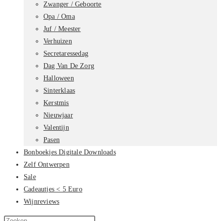
Zwanger / Geboorte
Opa / Oma
Juf / Meester
Verhuizen
Secretaressedag
Dag Van De Zorg
Halloween
Sinterklaas
Kerstmis
Nieuwjaar
Valentijn
Pasen
Bonboekjes Digitale Downloads
Zelf Ontwerpen
Sale
Cadeautjes < 5 Euro
Wijnreviews
Zoek