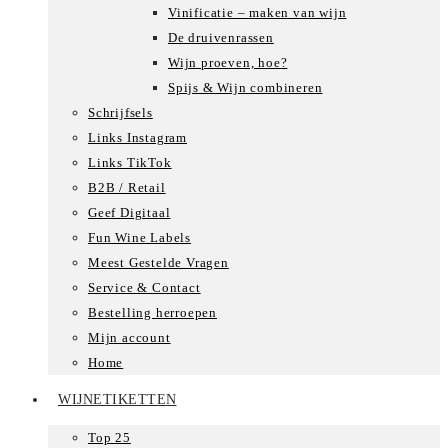
Vinificatie – maken van wijn
De druivenrassen
Wijn proeven, hoe?
Spijs & Wijn combineren
Schrijfsels
Links Instagram
Links TikTok
B2B / Retail
Geef Digitaal
Fun Wine Labels
Meest Gestelde Vragen
Service & Contact
Bestelling herroepen
Mijn account
Home
WIJNETIKETTEN
Top 25