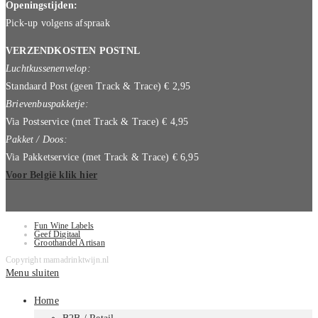
Openingstijden:
Pick-up volgens afspraak
VERZENDKOSTEN POSTNL
Luchtkussenenvelop:
Standaard Post (geen Track & Trace) € 2,95
Brievenbuspakketje:
Via Postservice (met Track & Trace) € 4,95
Pakket / Doos:
Via Pakketservice (met Track & Trace) € 6,95
Voor België klik hier
Fun Wine Labels
Geef Digitaal
Groothandel Artisan
Copyright mamadrinktwijn.nl
Menu sluiten
Home