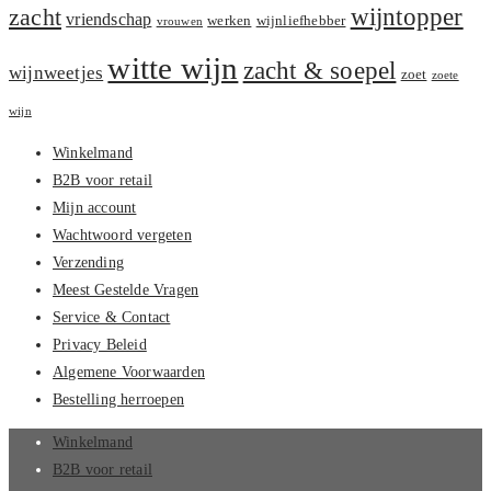
zacht
wijntopper
vriendschap
werken
wijnliefhebber
vrouwen
witte wijn
zacht & soepel
wijnweetjes
zoet
zoete
wijn
Winkelmand
B2B voor retail
Mijn account
Wachtwoord vergeten
Verzending
Meest Gestelde Vragen
Service & Contact
Privacy Beleid
Algemene Voorwaarden
Bestelling herroepen
Winkelmand
B2B voor retail