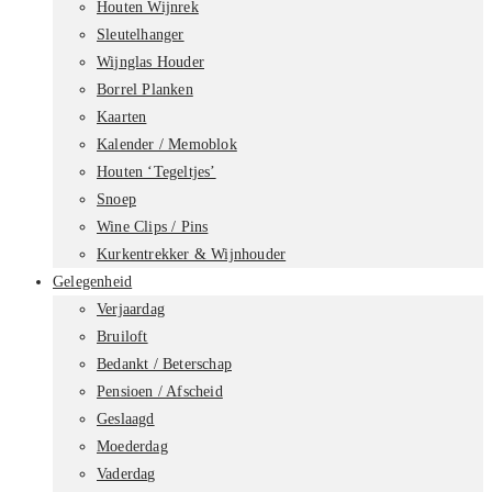
Houten Wijnrek
Sleutelhanger
Wijnglas Houder
Borrel Planken
Kaarten
Kalender / Memoblok
Houten ‘Tegeltjes’
Snoep
Wine Clips / Pins
Kurkentrekker & Wijnhouder
Gelegenheid
Verjaardag
Bruiloft
Bedankt / Beterschap
Pensioen / Afscheid
Geslaagd
Moederdag
Vaderdag