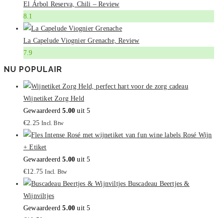
El Árbol Reserva, Chili – Review
8.1
La Capelude Viognier Grenache, Review
7.9
NU POPULAIR
Wijnetiket Zorg Held
Gewaardeerd
5.00
uit 5
€
2.25
Incl. Btw
Rosé Wijn
+ Etiket
Gewaardeerd
5.00
uit 5
€
12.75
Incl. Btw
Buscadeau Beertjes &
Wijnviltjes
Gewaardeerd
5.00
uit 5