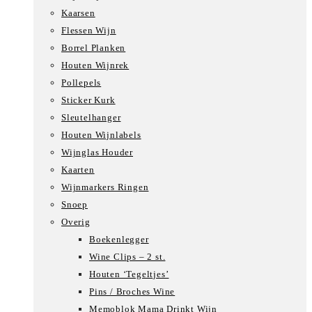
Kaarsen
Flessen Wijn
Borrel Planken
Houten Wijnrek
Pollepels
Sticker Kurk
Sleutelhanger
Houten Wijnlabels
Wijnglas Houder
Kaarten
Wijnmarkers Ringen
Snoep
Overig
Boekenlegger
Wine Clips – 2 st.
Houten ‘Tegeltjes’
Pins / Broches Wine
Memoblok Mama Drinkt Wijn