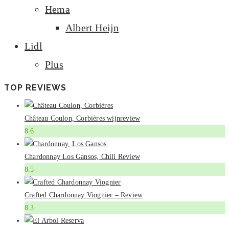
Hema
Albert Heijn
Lidl
Plus
TOP REVIEWS
Château Coulon, Corbières wijnreview
8.6
Chardonnay Los Gansos, Chili Review
8.5
Crafted Chardonnay Viognier – Review
8.3