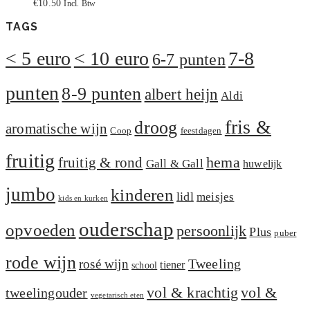
€
10.50
Incl. Btw
TAGS
< 5 euro
< 10 euro
7-8
6-7 punten
punten
8-9 punten
albert heijn
Aldi
fris &
droog
aromatische wijn
Coop
feestdagen
fruitig
hema
fruitig & rond
Gall & Gall
huwelijk
jumbo
kinderen
lidl
meisjes
kids en kurken
ouderschap
opvoeden
persoonlijk
Plus
puber
rode wijn
Tweeling
rosé wijn
tiener
school
vol &
vol & krachtig
tweelingouder
vegetarisch eten