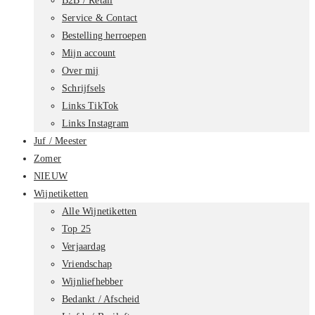
B2B / Retail
Service & Contact
Bestelling herroepen
Mijn account
Over mij
Schrijfsels
Links TikTok
Links Instagram
Juf / Meester
Zomer
NIEUW
Wijnetiketten
Alle Wijnetiketten
Top 25
Verjaardag
Vriendschap
Wijnliefhebber
Bedankt / Afscheid