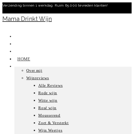
Verzending binnen 1 werkdag. Ruim 65.000 tevreden klanten!
Ga
naar
Mama Drinkt Wijn
inhoud
HOME
Over mij
Wijnreviews
Alle Reviews
Rode wijn
Witte wijn
Rosé wijn
Mousserend
Zoet & Versterkt
Wijn Weetjes