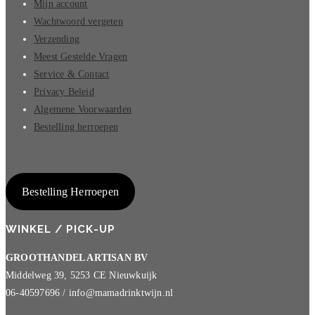
Mijn account
Wachtwoord vergeten
Verzending
Meest Gestelde Vragen
Service & Contact
Privacy Beleid
Algemene Voorwaarden
Bestelling herroepen
Bestelling Herroepen
WINKEL / PICK-UP
GROOTHANDEL ARTISAN BV
Middelweg 39, 5253 CE Nieuwkuijk
06-40597696 / info@mamadrinktwijn.nl