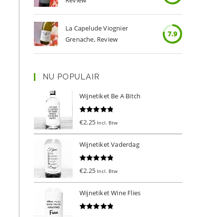
Review
La Capelude Viognier
7.9
Grenache, Review
NU POPULAIR
Wijnetiket Be A Bitch
Gewaardeer
€
2.25
Incl. Btw
d
5.00
uit 5
Wijnetiket Vaderdag
Gewaardeer
€
2.25
Incl. Btw
d
5.00
uit 5
Wijnetiket Wine Flies
Gewaardeer