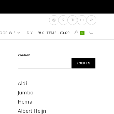
OOR WIE
DIY
0 ITEMS
€0.00
TOGGLE
0
SITE
Zoeken
ZOEKEN
ZOEKEN
Aldi
Jumbo
Hema
Albert Heijn