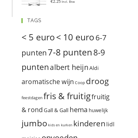
€
2.25
Incl. Btw
d
5.00
uit 5
TAGS
< 5 euro
< 10 euro
6-7
7-8 punten
8-9
punten
punten
albert heijn
Aldi
droog
aromatische wijn
Coop
fris & fruitig
fruitig
feestdagen
hema
& rond
Gall & Gall
huwelijk
jumbo
kinderen
lidl
kids en kurken
opvoeden