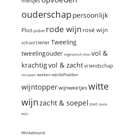
meisjes
ouderschap
persoonlijk
rode wijn
rosé wijn
Plus
puber
Tweeling
tiener
school
vol &
tweelingouder
vegetarisch eten
vol & zacht
krachtig
vriendschap
werken
wijnliefhebber
vrouwen
witte
wijntopper
wijnweetjes
wijn
zacht & soepel
zoet
zoete
wijn
Winkelmand