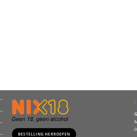
G
M
0
BESTELLING HERROEPEN