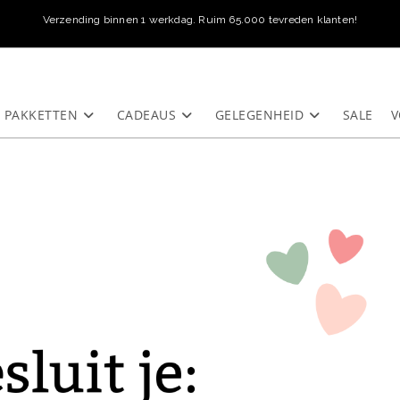
Verzending binnen 1 werkdag. Ruim 65.000 tevreden klanten!
PAKKETTEN
CADEAUS
GELEGENHEID
SALE
V