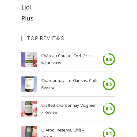
Lidl
Plus
TOP REVIEWS
Château Coulon, Corbières
8.6
wijnreview
Chardonnay Los Gansos, Chili
8.5
Review
Crafted Chardonnay Viognier
8.3
– Review
El Árbol Reserva, Chili –
8.1