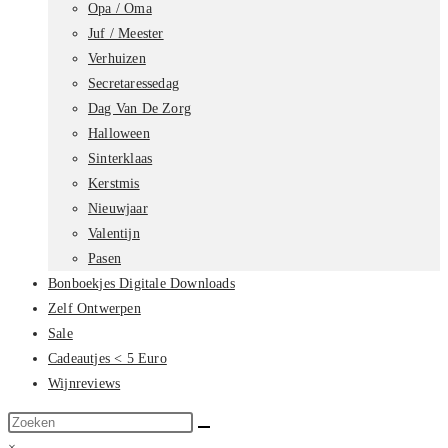
Opa / Oma
Juf / Meester
Verhuizen
Secretaressedag
Dag Van De Zorg
Halloween
Sinterklaas
Kerstmis
Nieuwjaar
Valentijn
Pasen
Bonboekjes Digitale Downloads
Zelf Ontwerpen
Sale
Cadeautjes < 5 Euro
Wijnreviews
Zoek
op
×