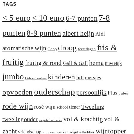
TAGS
< 5 euro
< 10 euro
7-8
6-7 punten
punten
8-9 punten
albert heijn
Aldi
fris &
droog
aromatische wijn
Coop
feestdagen
fruitig
hema
fruitig & rond
Gall & Gall
huwelijk
jumbo
kinderen
lidl
meisjes
kids en kurken
ouderschap
opvoeden
persoonlijk
Plus
puber
rode wijn
Tweeling
rosé wijn
tiener
school
vol &
vol & krachtig
tweelingouder
vegetarisch eten
zacht
wijntopper
vriendschap
werken
wijnliefhebber
vrouwen