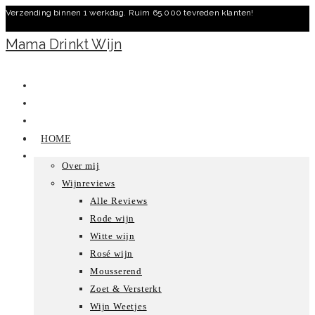
Verzending binnen 1 werkdag. Ruim 65.000 tevreden klanten!
Ga
naar
Mama Drinkt Wijn
inhoud
HOME
Over mij
Wijnreviews
Alle Reviews
Rode wijn
Witte wijn
Rosé wijn
Mousserend
Zoet & Versterkt
Wijn Weetjes