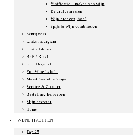
Vinificatie – maken van wijn
De druivenrassen
Wijn proeven, hoe?
Spijs & Wijn combineren
Schrijfsels
Links Instagram
Links TikTok
B2B / Retail
Geef Digitaal
Fun Wine Labels
Meest Gestelde Vragen
Service & Contact
Bestelling herroepen
Mijn account
Home
WIJNETIKETTEN
Top 25