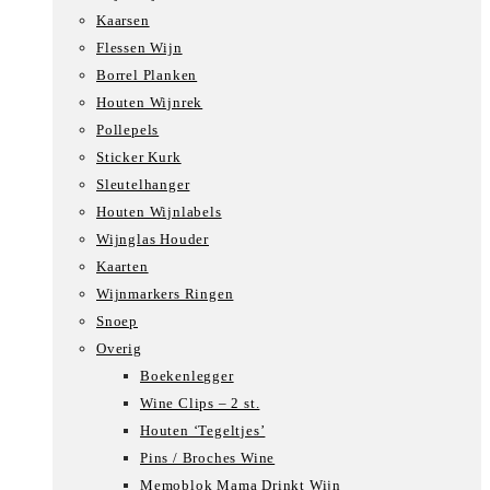
Kaarsen
Flessen Wijn
Borrel Planken
Houten Wijnrek
Pollepels
Sticker Kurk
Sleutelhanger
Houten Wijnlabels
Wijnglas Houder
Kaarten
Wijnmarkers Ringen
Snoep
Overig
Boekenlegger
Wine Clips – 2 st.
Houten ‘Tegeltjes’
Pins / Broches Wine
Memoblok Mama Drinkt Wijn