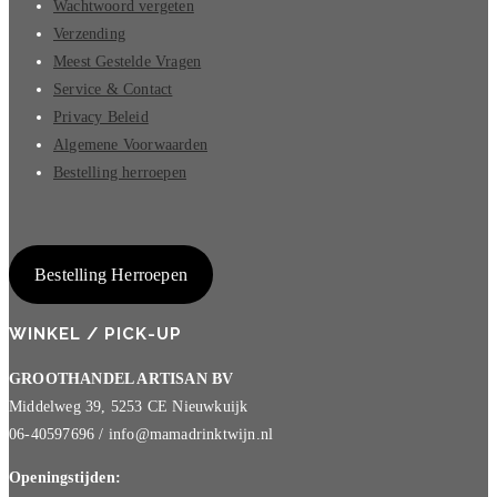
Wachtwoord vergeten
Verzending
Meest Gestelde Vragen
Service & Contact
Privacy Beleid
Algemene Voorwaarden
Bestelling herroepen
Bestelling Herroepen
WINKEL / PICK-UP
GROOTHANDEL ARTISAN BV
Middelweg 39, 5253 CE Nieuwkuijk
06-40597696 / info@mamadrinktwijn.nl
Openingstijden: