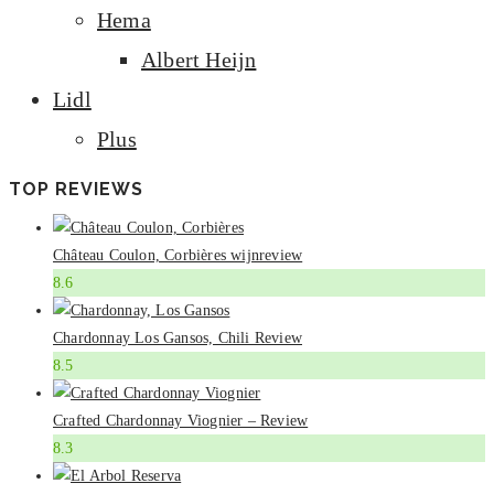
Hema
Albert Heijn
Lidl
Plus
TOP REVIEWS
Château Coulon, Corbières wijnreview
8.6
Chardonnay Los Gansos, Chili Review
8.5
Crafted Chardonnay Viognier – Review
8.3