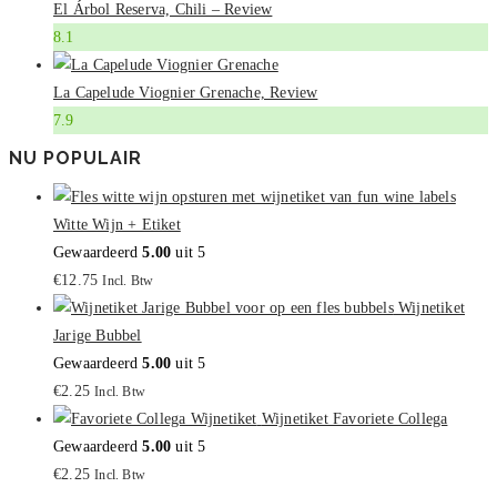
El Árbol Reserva, Chili – Review
8.1
La Capelude Viognier Grenache, Review
7.9
NU POPULAIR
Witte Wijn + Etiket
Gewaardeerd
5.00
uit 5
€
12.75
Incl. Btw
Wijnetiket
Jarige Bubbel
Gewaardeerd
5.00
uit 5
€
2.25
Incl. Btw
Wijnetiket Favoriete Collega
Gewaardeerd
5.00
uit 5
€
2.25
Incl. Btw