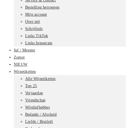
Service & Contact
Bestelling herroepen
Mijn account
Over mij
Schrijfsels
Links TikTok
Links Instagram
Juf / Meester
Zomer
NIEUW
Wijnetiketten
Alle Wijnetiketten
Top 25
Verjaardag
Vriendschap
Wijnliefhebber
Bedankt / Afscheid
Liefde / Bruiloft