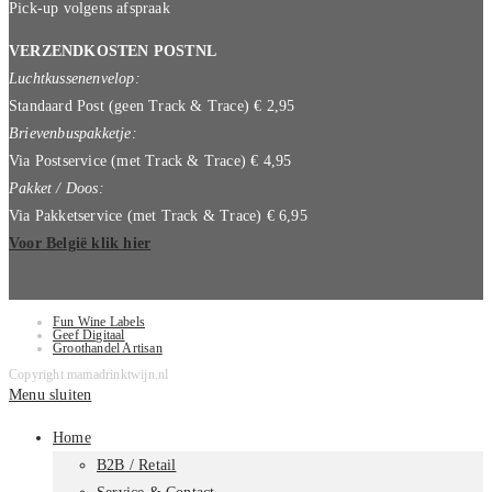
Pick-up volgens afspraak
VERZENDKOSTEN POSTNL
Luchtkussenenvelop:
Standaard Post (geen Track & Trace) € 2,95
Brievenbuspakketje:
Via Postservice (met Track & Trace) € 4,95
Pakket / Doos:
Via Pakketservice (met Track & Trace) € 6,95
Voor België klik hier
Fun Wine Labels
Geef Digitaal
Groothandel Artisan
Copyright mamadrinktwijn.nl
Menu sluiten
Home
B2B / Retail