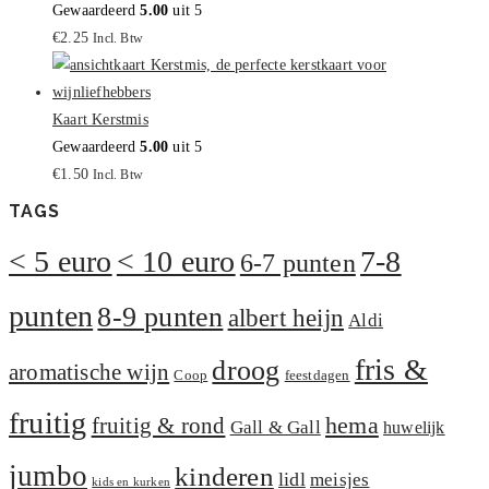
Gewaardeerd
5.00
uit 5
€
2.25
Incl. Btw
Kaart Kerstmis
Gewaardeerd
5.00
uit 5
€
1.50
Incl. Btw
TAGS
< 5 euro
< 10 euro
7-8
6-7 punten
punten
8-9 punten
albert heijn
Aldi
fris &
droog
aromatische wijn
Coop
feestdagen
fruitig
hema
fruitig & rond
Gall & Gall
huwelijk
jumbo
kinderen
lidl
meisjes
kids en kurken