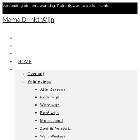
Verzending binnen 1 werkdag. Ruim 65.000 tevreden klanten!
Ga
naar
Mama Drinkt Wijn
inhoud
HOME
Over mij
Wijnreviews
Alle Reviews
Rode wijn
Witte wijn
Rosé wijn
Mousserend
Zoet & Versterkt
Wijn Weetjes