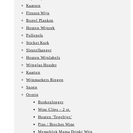
Kaarsen
Flessen Wijn
Borrel Planken
Houten Wijnrek
Pollepels
Sticker Kurk
Sleutelhanger
Houten Wijnlabels
Wijnglas Houder
Kaarten
Wijnmarkers Ringen
Snoep
Overig
Boekenlegger
Wine Clips – 2 st.
Houten ‘Tegeltjes’
Pins / Broches Wine
Memoblok Mama Drinkt Wijn