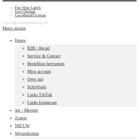
Fun Wine Labels
Geef Digitaal
Groothandel Artisan
Copyright mamadrinktwijn.nl
Menu sluiten
Home
B2B / Retail
Service & Contact
Bestelling herroepen
Mijn account
Over mij
Schrijfsels
Links TikTok
Links Instagram
Juf / Meester
Zomer
NIEUW
Wijnetiketten