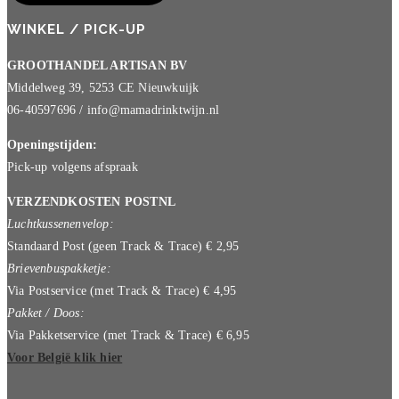
WINKEL / PICK-UP
GROOTHANDEL ARTISAN BV
Middelweg 39, 5253 CE Nieuwkuijk
06-40597696 / info@mamadrinktwijn.nl
Openingstijden:
Pick-up volgens afspraak
VERZENDKOSTEN POSTNL
Luchtkussenenvelop:
Standaard Post (geen Track & Trace) € 2,95
Brievenbuspakketje:
Via Postservice (met Track & Trace) € 4,95
Pakket / Doos:
Via Pakketservice (met Track & Trace) € 6,95
Voor België klik hier