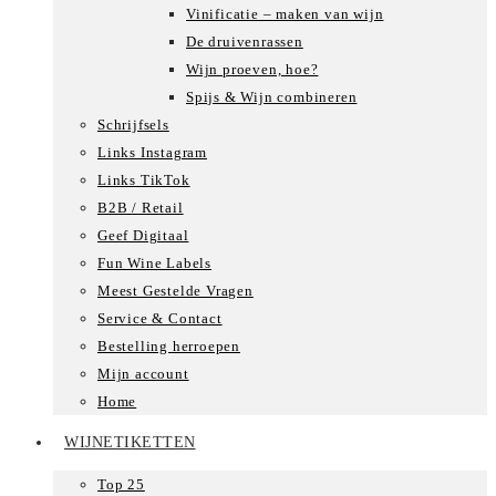
Vinificatie – maken van wijn
De druivenrassen
Wijn proeven, hoe?
Spijs & Wijn combineren
Schrijfsels
Links Instagram
Links TikTok
B2B / Retail
Geef Digitaal
Fun Wine Labels
Meest Gestelde Vragen
Service & Contact
Bestelling herroepen
Mijn account
Home
WIJNETIKETTEN
Top 25