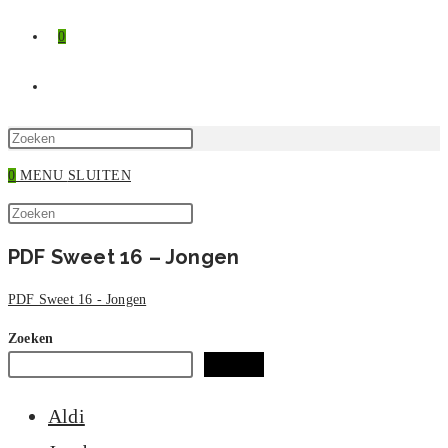
0
TOGGLE
SITE
Druk
op
0
MENU
SLUITEN
ZOEKEN
Escape
Zoek
om
Druk
op
het
op
PDF Sweet 16 – Jongen
deze
zoekpaneel
Escape
site
te
om
PDF Sweet 16 - Jongen
sluiten.
het
zoekpaneel
Zoeken
te
Zoeken
sluiten.
Aldi