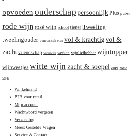
ouderschap
opvoeden
persoonlijk
Plus
puber
rode wijn
Tweeling
rosé wijn
tiener
school
vol &
vol & krachtig
tweelingouder
vegetarisch eten
zacht
wijntopper
vriendschap
werken
wijnliefhebber
vrouwen
witte wijn
zacht & soepel
wijnweetjes
zoet
zoete
wijn
Winkelmand
B2B voor retail
Mijn account
Wachtwoord vergeten
Verzending
Meest Gestelde Vragen
Service & Contact