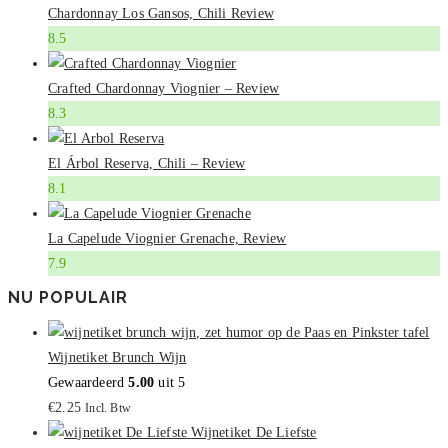
Chardonnay Los Gansos, Chili Review
8.5
Crafted Chardonnay Viognier – Review
8.3
El Árbol Reserva, Chili – Review
8.1
La Capelude Viognier Grenache, Review
7.9
NU POPULAIR
Wijnetiket Brunch Wijn
Gewaardeerd
5.00
uit 5
€
2.25
Incl. Btw
Wijnetiket De Liefste