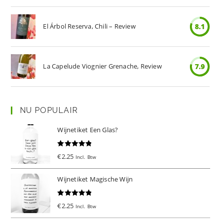
El Árbol Reserva, Chili – Review
8.1
La Capelude Viognier Grenache, Review
7.9
NU POPULAIR
Wijnetiket Een Glas?
Gewaardeer
€
2.25
Incl. Btw
d
5.00
uit 5
Wijnetiket Magische Wijn
Gewaardeer
€
2.25
Incl. Btw
d
5.00
uit 5