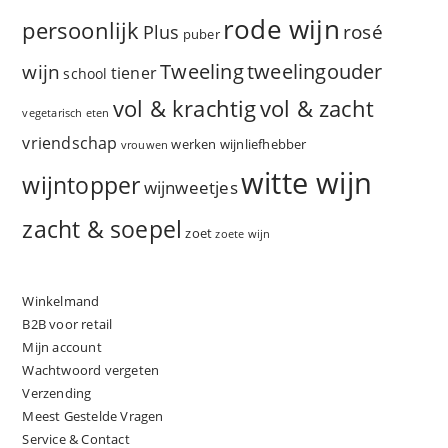
rode wijn
persoonlijk
rosé
Plus
puber
Tweeling
wijn
tweelingouder
tiener
school
vol & zacht
vol & krachtig
vegetarisch eten
vriendschap
werken
wijnliefhebber
vrouwen
witte wijn
wijntopper
wijnweetjes
zacht & soepel
zoet
zoete wijn
Winkelmand
B2B voor retail
Mijn account
Wachtwoord vergeten
Verzending
Meest Gestelde Vragen
Service & Contact