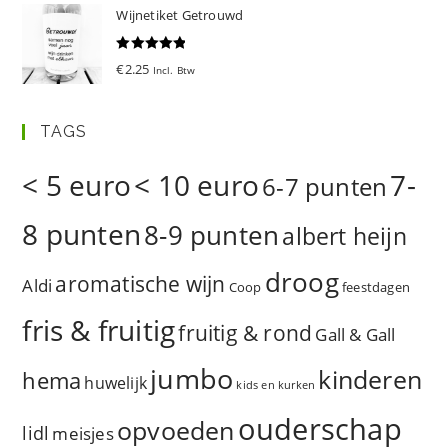
Wijnetiket Getrouwd
Gewaardeer
€
2.25
Incl. Btw
d
5.00
uit 5
TAGS
< 5 euro
< 10 euro
7-
6-7 punten
8 punten
8-9 punten
albert heijn
droog
aromatische wijn
Aldi
Coop
feestdagen
fris & fruitig
fruitig & rond
Gall & Gall
jumbo
kinderen
hema
huwelijk
kids en kurken
ouderschap
opvoeden
lidl
meisjes