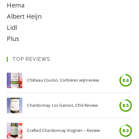
Hema
Albert Heijn
Lidl
Plus
TOP REVIEWS
Château Coulon, Corbières wijnreview
8.6
Chardonnay Los Gansos, Chili Review
8.5
Crafted Chardonnay Viognier – Review
8.3