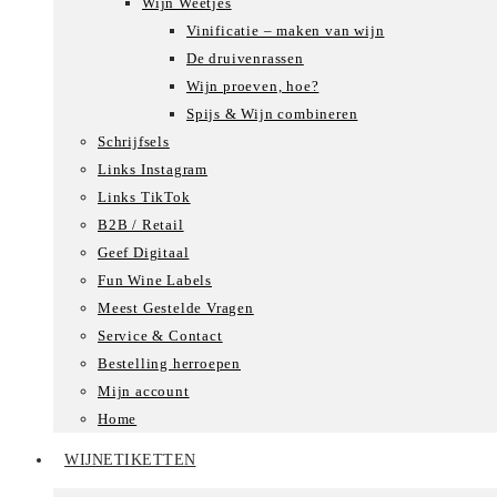
Wijn Weetjes
Vinificatie – maken van wijn
De druivenrassen
Wijn proeven, hoe?
Spijs & Wijn combineren
Schrijfsels
Links Instagram
Links TikTok
B2B / Retail
Geef Digitaal
Fun Wine Labels
Meest Gestelde Vragen
Service & Contact
Bestelling herroepen
Mijn account
Home
WIJNETIKETTEN