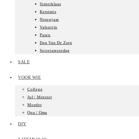
Sinterklaas
Kerstmis
Nieuwjaar
Valentijn
Pasen
Dag Van De Zorg
Secretaressedag
SALE
VOOR WIE
Collega
Juf / Meester
Moeder
Opa / Oma
DIY