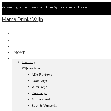
Ga
Verzending binnen 1 werkdag. Ruim 65.000 tevreden klanten!
naar
inhoud
Mama Drinkt Wijn
HOME
Over mij
Wijnreviews
Alle Reviews
Rode wijn
Witte wijn
Rosé wijn
Mousserend
Zoet & Versterkt