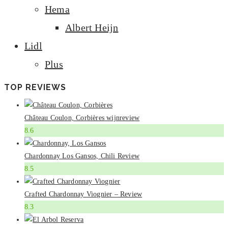
Hema
Albert Heijn
Lidl
Plus
TOP REVIEWS
Château Coulon, Corbières wijnreview
8.6
Chardonnay Los Gansos, Chili Review
8.5
Crafted Chardonnay Viognier – Review
8.3