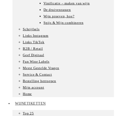
Vinificatie – maken van wijn
De druivenrassen
Wijn proeven, hoe?
Spijs & Wijn combineren
Schrijfsels
Links Instagram
Links TikTok
B2B / Retail
Geef Digitaal
Fun Wine Labels
Meest Gestelde Vragen
Service & Contact
Bestelling herroepen
Mijn account
Home
WIJNETIKETTEN
Top 25