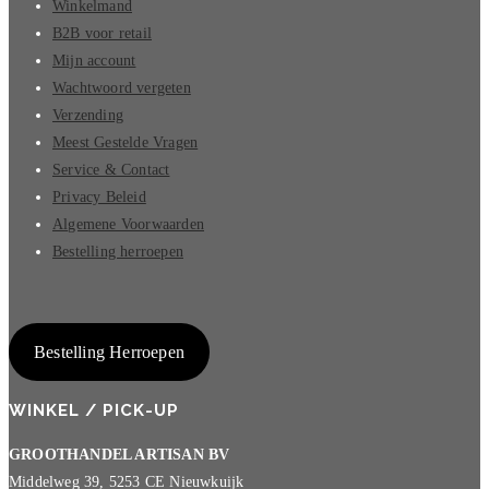
Winkelmand
B2B voor retail
Mijn account
Wachtwoord vergeten
Verzending
Meest Gestelde Vragen
Service & Contact
Privacy Beleid
Algemene Voorwaarden
Bestelling herroepen
Bestelling Herroepen
WINKEL / PICK-UP
GROOTHANDEL ARTISAN BV
Middelweg 39, 5253 CE Nieuwkuijk