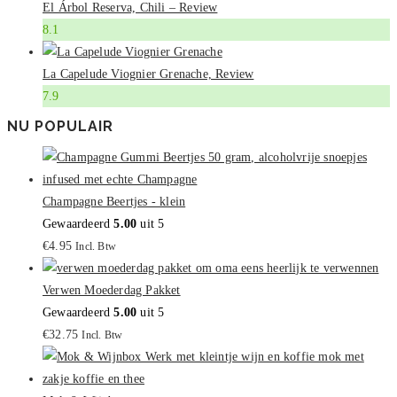
El Árbol Reserva, Chili – Review
8.1
La Capelude Viognier Grenache, Review
7.9
NU POPULAIR
Champagne Beertjes - klein
Gewaardeerd
5.00
uit 5
€
4.95
Incl. Btw
Verwen Moederdag Pakket
Gewaardeerd
5.00
uit 5
€
32.75
Incl. Btw