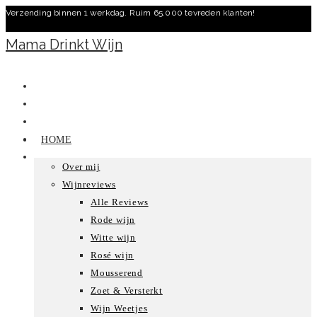
Verzending binnen 1 werkdag. Ruim 65.000 tevreden klanten!
Ga
naar
Mama Drinkt Wijn
inhoud
HOME
Over mij
Wijnreviews
Alle Reviews
Rode wijn
Witte wijn
Rosé wijn
Mousserend
Zoet & Versterkt
Wijn Weetjes