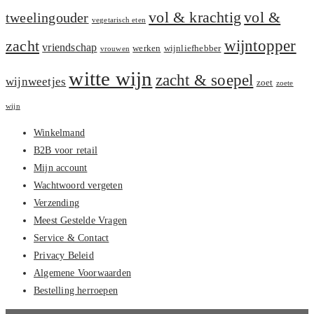
vol &
vol & krachtig
tweelingouder
vegetarisch eten
zacht
wijntopper
vriendschap
werken
wijnliefhebber
vrouwen
witte wijn
zacht & soepel
wijnweetjes
zoet
zoete
wijn
Winkelmand
B2B voor retail
Mijn account
Wachtwoord vergeten
Verzending
Meest Gestelde Vragen
Service & Contact
Privacy Beleid
Algemene Voorwaarden
Bestelling herroepen