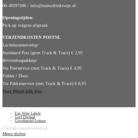
06-40597696 / info@mamadrinktwijn.nl
Openingstijden:
Pick-up volgens afspraak
VERZENDKOSTEN POSTNL
Luchtkussenenvelop:
Standaard Post (geen Track & Trace) € 2,95
Brievenbuspakketje:
Via Postservice (met Track & Trace) € 4,95
Pakket / Doos:
Via Pakketservice (met Track & Trace) € 6,95
Voor België klik hier
Fun Wine Labels
Geef Digitaal
Groothandel Artisan
Copyright mamadrinktwijn.nl
Menu sluiten