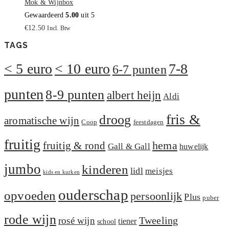
Mok & Wijnbox
Gewaardeerd
5.00
uit 5
€
12.50
Incl. Btw
TAGS
< 5 euro
< 10 euro
7-8
6-7 punten
punten
8-9 punten
albert heijn
Aldi
fris &
droog
aromatische wijn
Coop
feestdagen
fruitig
hema
fruitig & rond
Gall & Gall
huwelijk
jumbo
kinderen
lidl
meisjes
kids en kurken
ouderschap
opvoeden
persoonlijk
Plus
puber
rode wijn
Tweeling
rosé wijn
tiener
school