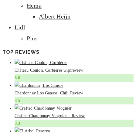
Hema
Albert Heijn
Lidl
Plus
TOP REVIEWS
Château Coulon, Corbières wijnreview
8.6
Chardonnay Los Gansos, Chili Review
8.5
Crafted Chardonnay Viognier – Review
8.3