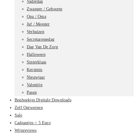
Vaderdag
Zwanger / Geboorte
Opa / Oma
Juf / Meester
Verhuizen
Secretaressedag
Dag Van De Zorg
Halloween
Sinterklaas
Kerstmis
Nieuwjaar
Valentijn
Pasen
Bonboekjes Digitale Downloads
Zelf Ontwerpen
Sale
Cadeautjes < 5 Euro
Wijnreviews