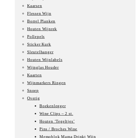
Kaarsen
Flessen Wijn
Borrel Planken
Houten Wijnrek
Pollepels
Sticker Kurk
Sleutelhanger
Houten Wijnlabels
Wijnglas Houder
Kaarten
Wijnmarkers Ringen
Snoep
Overig
Boekenlegger
Wine Clips – 2 st.
Houten ‘Tegeltjes’
Pins / Broches Wine
Memoblok Mama Drinkt Wijn