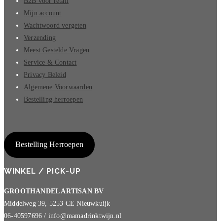
B2B voor retail
Mijn account
Wachtwoord vergeten
Verzending
Meest Gestelde Vragen
Service & Contact
Privacy Beleid
Algemene Voorwaarden
Bestelling herroepen
Bestelling Herroepen
WINKEL / PICK-UP
GROOTHANDEL ARTISAN BV
Middelweg 39, 5253 CE Nieuwkuijk
06-40597696 / info@mamadrinktwijn.nl