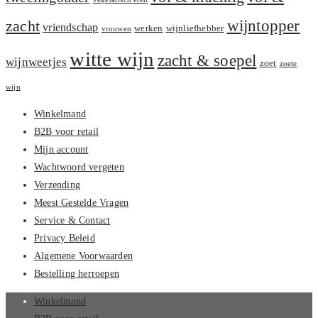
zacht
wijntopper
vriendschap
werken
wijnliefhebber
vrouwen
witte wijn
zacht & soepel
wijnweetjes
zoet
zoete
wijn
Winkelmand
B2B voor retail
Mijn account
Wachtwoord vergeten
Verzending
Meest Gestelde Vragen
Service & Contact
Privacy Beleid
Algemene Voorwaarden
Bestelling herroepen
Winkelmand