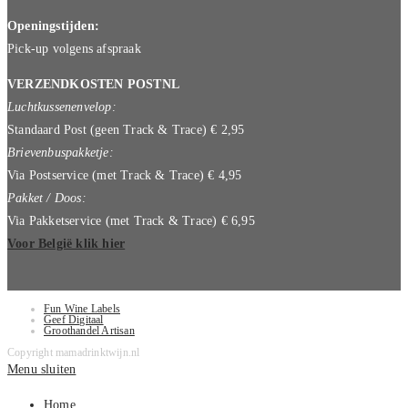
Openingstijden:
Pick-up volgens afspraak
VERZENDKOSTEN POSTNL
Luchtkussenenvelop:
Standaard Post (geen Track & Trace) € 2,95
Brievenbuspakketje:
Via Postservice (met Track & Trace) € 4,95
Pakket / Doos:
Via Pakketservice (met Track & Trace) € 6,95
Voor België klik hier
Fun Wine Labels
Geef Digitaal
Groothandel Artisan
Copyright mamadrinktwijn.nl
Menu sluiten
Home