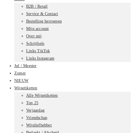
B2B / Retail
Service & Contact
Bestelling herroepen
Mijn account
Over mij
Schrijfsels
Links TikTok
Links Instagram
Juf / Meester
Zomer
NIEUW
Wijnetiketten
Alle Wijnetiketten
Top 25
Verjaardag
Vriendschap
Wijnliefhebber
Bedankt / Afscheid