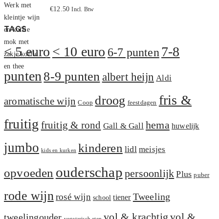
Gewaardeerd
€
12.50
Incl. Btw
5.00
uit 5
TAGS
< 5 euro
< 10 euro
7-8
6-7 punten
punten
8-9 punten
albert heijn
Aldi
fris &
droog
aromatische wijn
Coop
feestdagen
fruitig
hema
fruitig & rond
Gall & Gall
huwelijk
jumbo
kinderen
lidl
meisjes
kids en kurken
ouderschap
opvoeden
persoonlijk
Plus
puber
rode wijn
Tweeling
rosé wijn
tiener
school
vol &
vol & krachtig
tweelingouder
vegetarisch eten