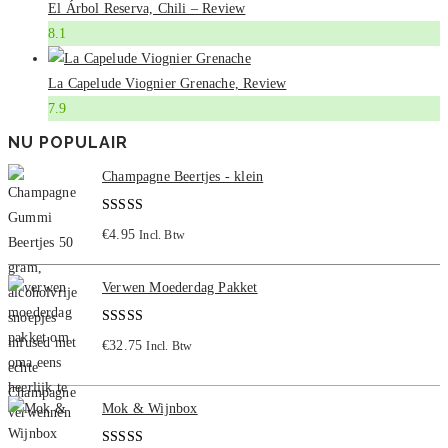
El Árbol Reserva, Chili – Review
8.1
La Capelude Viognier Grenache, Review
7.9
NU POPULAIR
Champagne Beertjes - klein
Gewaardeerd
€
4.95
Incl. Btw
5.00
uit 5
Verwen Moederdag Pakket
Gewaardeerd
€
32.75
Incl. Btw
5.00
uit 5
Mok & Wijnbox