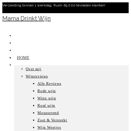
Verzending binnen 1 werkdag. Ruim 65.000 tevreden klanten!
Ga
naar
Mama Drinkt Wijn
inhoud
HOME
Over mij
Wijnreviews
Alle Reviews
Rode wijn
Witte wijn
Rosé wijn
Mousserend
Zoet & Versterkt
Wijn Weetjes