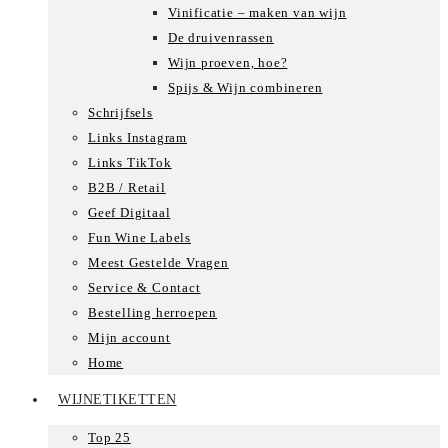
Vinificatie – maken van wijn
De druivenrassen
Wijn proeven, hoe?
Spijs & Wijn combineren
Schrijfsels
Links Instagram
Links TikTok
B2B / Retail
Geef Digitaal
Fun Wine Labels
Meest Gestelde Vragen
Service & Contact
Bestelling herroepen
Mijn account
Home
WIJNETIKETTEN
Top 25