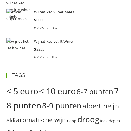
d
5.00
uit 5
Wijnetiket Super Mees
Gewaardeer
€
2.25
Incl. Btw
d
5.00
uit 5
Wijnetiket Let It Wine!
Gewaardeer
€
2.25
Incl. Btw
d
5.00
uit 5
TAGS
< 5 euro
< 10 euro
7-
6-7 punten
8 punten
8-9 punten
albert heijn
droog
aromatische wijn
Aldi
Coop
feestdagen