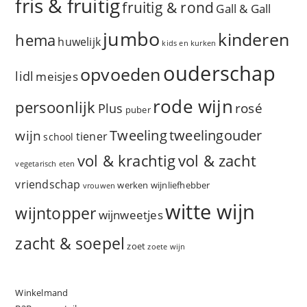
fris & fruitig
fruitig & rond
Gall & Gall
jumbo
kinderen
hema
huwelijk
kids en kurken
ouderschap
opvoeden
lidl
meisjes
rode wijn
persoonlijk
rosé
Plus
puber
Tweeling
wijn
tweelingouder
tiener
school
vol & zacht
vol & krachtig
vegetarisch eten
vriendschap
werken
wijnliefhebber
vrouwen
witte wijn
wijntopper
wijnweetjes
zacht & soepel
zoet
zoete wijn
Winkelmand