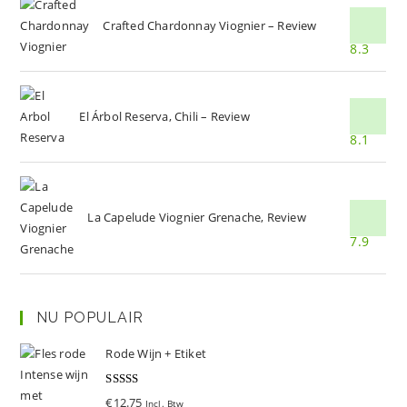
Crafted Chardonnay Viognier – Review
8.3
El Árbol Reserva, Chili – Review
8.1
La Capelude Viognier Grenache, Review
7.9
NU POPULAIR
Rode Wijn + Etiket
Gewaardeer
€
12.75
Incl. Btw