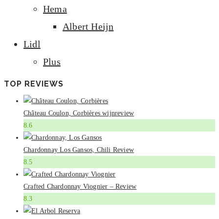
Hema
Albert Heijn
Lidl
Plus
TOP REVIEWS
Château Coulon, Corbières wijnreview
8.6
Chardonnay Los Gansos, Chili Review
8.5
Crafted Chardonnay Viognier – Review
8.3