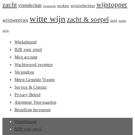
zacht
wijntopper
vriendschap
werken
wijnliefhebber
vrouwen
witte wijn
zacht & soepel
wijnweetjes
zoet
zoete
wijn
Winkelmand
B2B voor retail
Mijn account
Wachtwoord vergeten
Verzending
Meest Gestelde Vragen
Service & Contact
Privacy Beleid
Algemene Voorwaarden
Bestelling herroepen
Winkelmand
B2B voor retail