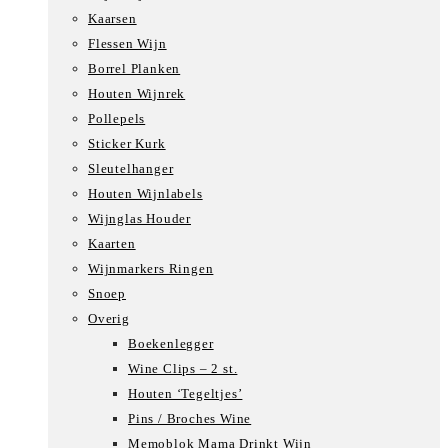
Kaarsen
Flessen Wijn
Borrel Planken
Houten Wijnrek
Pollepels
Sticker Kurk
Sleutelhanger
Houten Wijnlabels
Wijnglas Houder
Kaarten
Wijnmarkers Ringen
Snoep
Overig
Boekenlegger
Wine Clips – 2 st.
Houten ‘Tegeltjes’
Pins / Broches Wine
Memoblok Mama Drinkt Wijn