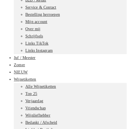
B2B / Retail
Service & Contact
Bestelling herroepen
Mijn account
Over mij
Schrijfsels
Links TikTok
Links Instagram
Juf / Meester
Zomer
NIEUW
Wijnetiketten
Alle Wijnetiketten
Top 25
Verjaardag
Vriendschap
Wijnliefhebber
Bedankt / Afscheid