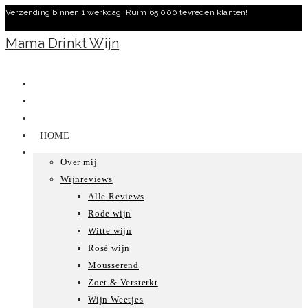
Verzending binnen 1 werkdag. Ruim 65.000 tevreden klanten!
Ga
naar
Mama Drinkt Wijn
inhoud
HOME
Over mij
Wijnreviews
Alle Reviews
Rode wijn
Witte wijn
Rosé wijn
Mousserend
Zoet & Versterkt
Wijn Weetjes