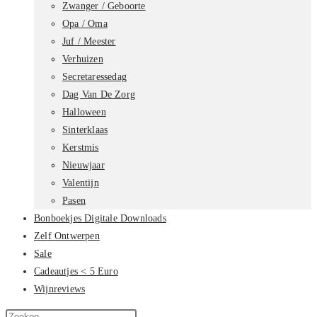
Zwanger / Geboorte
Opa / Oma
Juf / Meester
Verhuizen
Secretaressedag
Dag Van De Zorg
Halloween
Sinterklaas
Kerstmis
Nieuwjaar
Valentijn
Pasen
Bonboekjes Digitale Downloads
Zelf Ontwerpen
Sale
Cadeautjes < 5 Euro
Wijnreviews
Zoek