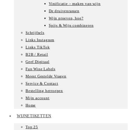
Vinificatie – maken van wijn
De druivenrassen
Wijn proeven, hoe?
Spijs & Wijn combineren
Schrijfsels
Links Instagram
Links TikTok
B2B / Retail
Geef Digitaal
Fun Wine Labels
Meest Gestelde Vragen
Service & Contact
Bestelling herroepen
Mijn account
Home
WIJNETIKETTEN
Top 25