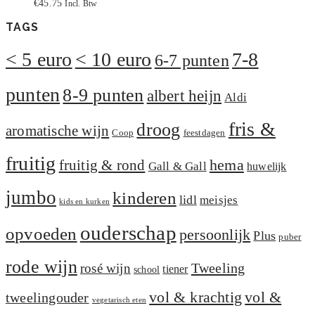
€
45.75
Incl. Btw
TAGS
< 5 euro
< 10 euro
7-8
6-7 punten
punten
8-9 punten
albert heijn
Aldi
fris &
droog
aromatische wijn
Coop
feestdagen
fruitig
hema
fruitig & rond
Gall & Gall
huwelijk
jumbo
kinderen
lidl
meisjes
kids en kurken
ouderschap
opvoeden
persoonlijk
Plus
puber
rode wijn
Tweeling
rosé wijn
tiener
school
vol &
vol & krachtig
tweelingouder
vegetarisch eten