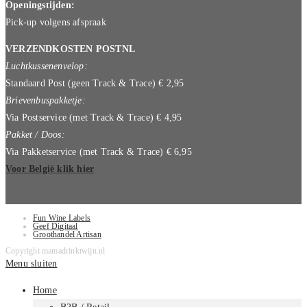
Openingstijden:
Pick-up volgens afspraak
VERZENDKOSTEN POSTNL
Luchtkussenenvelop:
Standaard Post (geen Track & Trace) € 2,95
Brievenbuspakketje:
Via Postservice (met Track & Trace) € 4,95
Pakket / Doos:
Via Pakketservice (met Track & Trace) € 6,95
Voor België klik hier
Fun Wine Labels
Geef Digitaal
Groothandel Artisan
Copyright mamadrinktwijn.nl
Menu sluiten
Home