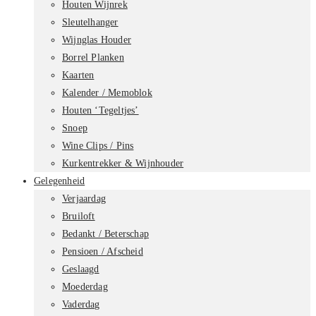
Houten Wijnrek
Sleutelhanger
Wijnglas Houder
Borrel Planken
Kaarten
Kalender / Memoblok
Houten ‘Tegeltjes’
Snoep
Wine Clips / Pins
Kurkentrekker & Wijnhouder
Gelegenheid
Verjaardag
Bruiloft
Bedankt / Beterschap
Pensioen / Afscheid
Geslaagd
Moederdag
Vaderdag