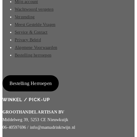
Mijn account
Wachtwoord vergeten
Verzending
Meest Gestelde Vragen
Service & Contact
Privacy Beleid
Algemene Voorwaarden
Bestelling herroepen
Bestelling Herroepen
WINKEL / PICK-UP
GROOTHANDEL ARTISAN BV
Middelweg 39, 5253 CE Nieuwkuijk
06-40597696 / info@mamadrinktwijn.nl