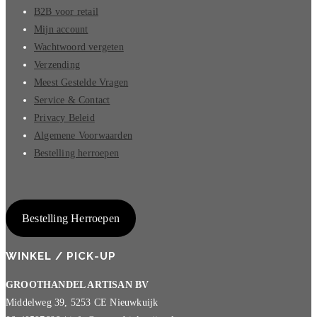
B2B voor retail
Mijn account
Wachtwoord vergeten
Verzending
Meest Gestelde Vragen
Service & Contact
Privacy Beleid
Algemene Voorwaarden
Bestelling herroepen
Bestelling Herroepen
WINKEL / PICK-UP
GROOTHANDEL ARTISAN BV
Middelweg 39, 5253 CE Nieuwkuijk