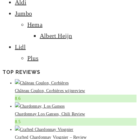
Aldi
Jumbo
Hema
Albert Heijn
Lidl
Plus
TOP REVIEWS
Château Coulon, Corbières wijnreview
8.6
Chardonnay Los Gansos, Chili Review
8.5
Crafted Chardonnay Viognier – Review