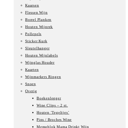
Kaarsen
Flessen Wijn
Borrel Planken
Houten Wijnrek
Pollepels
Sticker Kurk
Sleutelhanger
Houten Wijnlabels
Wijnglas Houder
Kaarten
Wijnmarkers Ringen
Snoep
Overig
Boekenlegger
Wine Clips – 2 st.
Houten ‘Tegeltjes’
Pins / Broches Wine
Memoblok Mama Drinkt Wijn