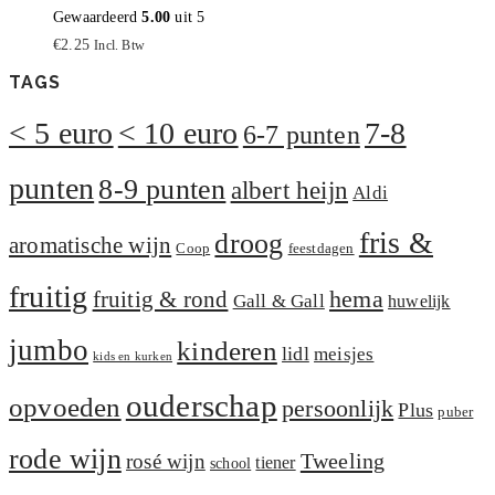
Gewaardeerd
5.00
uit 5
€
2.25
Incl. Btw
TAGS
< 5 euro
< 10 euro
7-8
6-7 punten
punten
8-9 punten
albert heijn
Aldi
fris &
droog
aromatische wijn
Coop
feestdagen
fruitig
hema
fruitig & rond
Gall & Gall
huwelijk
jumbo
kinderen
lidl
meisjes
kids en kurken
ouderschap
opvoeden
persoonlijk
Plus
puber
rode wijn
Tweeling
rosé wijn
tiener
school