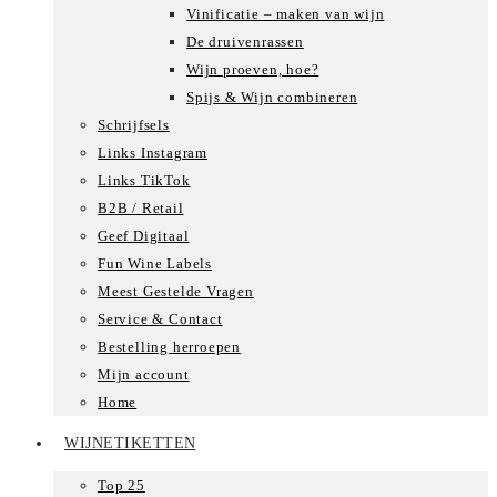
Vinificatie – maken van wijn
De druivenrassen
Wijn proeven, hoe?
Spijs & Wijn combineren
Schrijfsels
Links Instagram
Links TikTok
B2B / Retail
Geef Digitaal
Fun Wine Labels
Meest Gestelde Vragen
Service & Contact
Bestelling herroepen
Mijn account
Home
WIJNETIKETTEN
Top 25