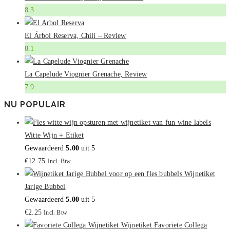
8.3
El Árbol Reserva, Chili – Review
8.1
La Capelude Viognier Grenache, Review
7.9
NU POPULAIR
Witte Wijn + Etiket
Gewaardeerd
5.00
uit 5
€
12.75
Incl. Btw
Wijnetiket
Jarige Bubbel
Gewaardeerd
5.00
uit 5
€
2.25
Incl. Btw
Wijnetiket Favoriete Collega