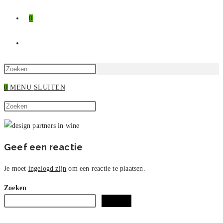
0
TOGGLE
SITE
Druk
op
0
MENU
SLUITEN
ZOEKEN
Escape
Zoek
om
Druk
op
het
op
deze
zoekpaneel
Escape
site
te
om
Geef een reactie
sluiten.
het
zoekpaneel
Je moet
ingelogd zijn
om een reactie te plaatsen.
te
Zoeken
sluiten.
Zoeken