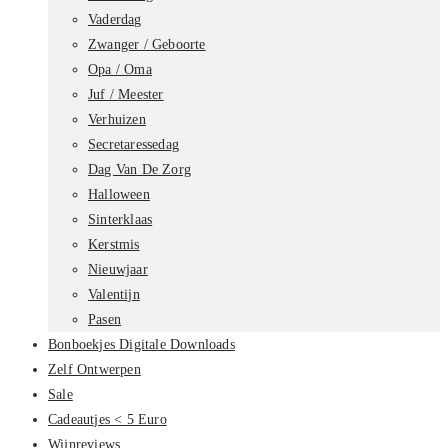
Vaderdag
Zwanger / Geboorte
Opa / Oma
Juf / Meester
Verhuizen
Secretaressedag
Dag Van De Zorg
Halloween
Sinterklaas
Kerstmis
Nieuwjaar
Valentijn
Pasen
Bonboekjes Digitale Downloads
Zelf Ontwerpen
Sale
Cadeautjes < 5 Euro
Wijnreviews