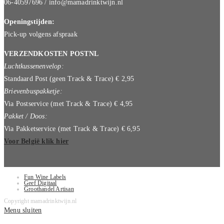
06-40597696 / info@mamadrinktwijn.nl
Openingstijden:
Pick-up volgens afspraak
VERZENDKOSTEN POSTNL
Luchtkussenenvelop:
Standaard Post (geen Track & Trace) € 2,95
Brievenbuspakketje:
Via Postservice (met Track & Trace) € 4,95
Pakket / Doos:
Via Pakketservice (met Track & Trace) € 6,95
Voor België klik hier
Fun Wine Labels
Geef Digitaal
Groothandel Artisan
Copyright mamadrinktwijn.nl
Menu sluiten