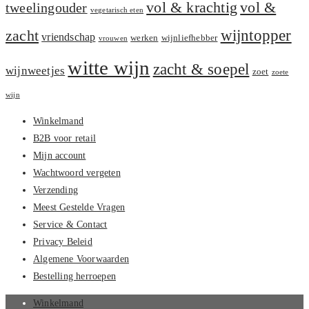
vol &
vol & krachtig
tweelingouder
vegetarisch eten
zacht
wijntopper
vriendschap
werken
wijnliefhebber
vrouwen
witte wijn
zacht & soepel
wijnweetjes
zoet
zoete
wijn
Winkelmand
B2B voor retail
Mijn account
Wachtwoord vergeten
Verzending
Meest Gestelde Vragen
Service & Contact
Privacy Beleid
Algemene Voorwaarden
Bestelling herroepen
Winkelmand