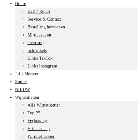
Home
B2B / Retail
Service & Contact
Bestelling herroepen
Mijn account
Over mij
Schrijfsels
Links TikTok
Links Instagram
Juf / Meester
Zomer
NIEUW
Wijnetiketten
Alle Wijnetiketten
Top 25
Verjaardag
Vriendschap
Wijnliefhebber