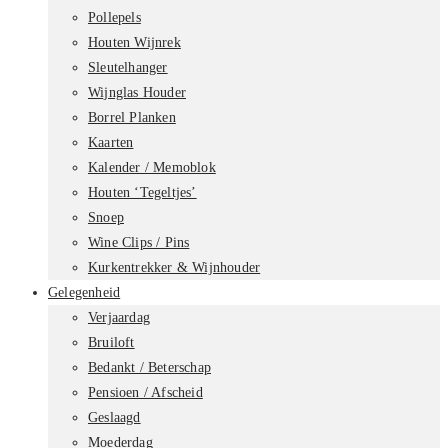
Pollepels
Houten Wijnrek
Sleutelhanger
Wijnglas Houder
Borrel Planken
Kaarten
Kalender / Memoblok
Houten ‘Tegeltjes’
Snoep
Wine Clips / Pins
Kurkentrekker & Wijnhouder
Gelegenheid
Verjaardag
Bruiloft
Bedankt / Beterschap
Pensioen / Afscheid
Geslaagd
Moederdag