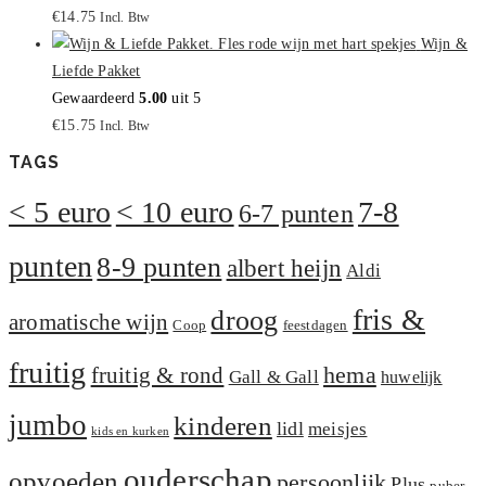
€
14.75
Incl. Btw
Wijn &
Liefde Pakket
Gewaardeerd
5.00
uit 5
€
15.75
Incl. Btw
TAGS
< 5 euro
< 10 euro
7-8
6-7 punten
punten
8-9 punten
albert heijn
Aldi
fris &
droog
aromatische wijn
Coop
feestdagen
fruitig
hema
fruitig & rond
Gall & Gall
huwelijk
jumbo
kinderen
lidl
meisjes
kids en kurken
ouderschap
opvoeden
persoonlijk
Plus