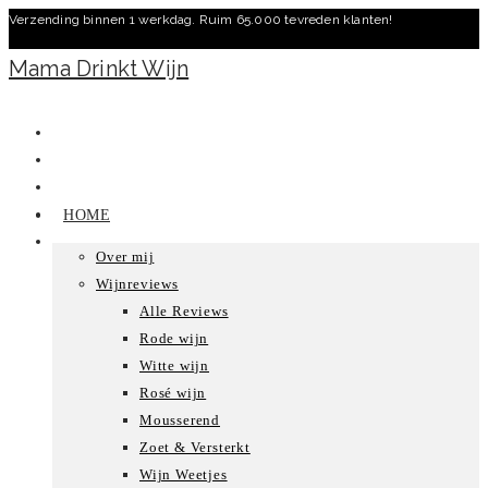
Verzending binnen 1 werkdag. Ruim 65.000 tevreden klanten!
Ga
naar
Mama Drinkt Wijn
inhoud
HOME
Over mij
Wijnreviews
Alle Reviews
Rode wijn
Witte wijn
Rosé wijn
Mousserend
Zoet & Versterkt
Wijn Weetjes