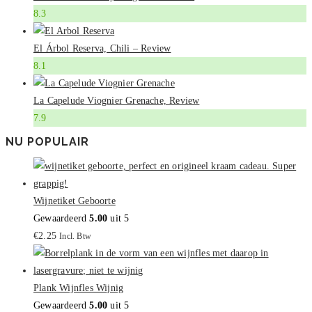
8.3
El Árbol Reserva, Chili – Review
8.1
La Capelude Viognier Grenache, Review
7.9
NU POPULAIR
Wijnetiket Geboorte
Gewaardeerd
5.00
uit 5
€
2.25
Incl. Btw
Plank Wijnfles Wijnig
Gewaardeerd
5.00
uit 5