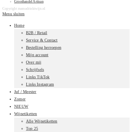
Groothandel Artisan
Copyright mamadrinktwijn.nl
Menu sluiten
Home
B2B / Retail
Service & Contact
Bestelling herroepen
Mijn account
Over mij
Schrijfsels
Links TikTok
Links Instagram
Juf / Meester
Zomer
NIEUW
Wijnetiketten
Alle Wijnetiketten
Top 25