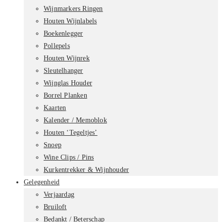
Wijnmarkers Ringen
Houten Wijnlabels
Boekenlegger
Pollepels
Houten Wijnrek
Sleutelhanger
Wijnglas Houder
Borrel Planken
Kaarten
Kalender / Memoblok
Houten ‘Tegeltjes’
Snoep
Wine Clips / Pins
Kurkentrekker & Wijnhouder
Gelegenheid
Verjaardag
Bruiloft
Bedankt / Beterschap