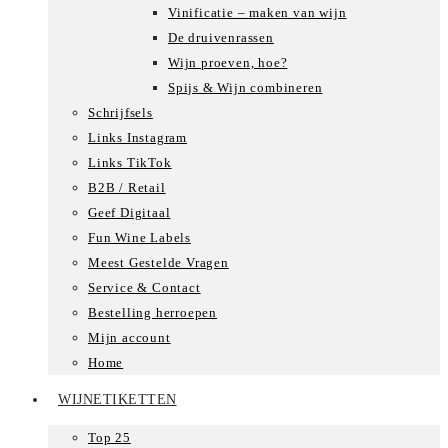
Vinificatie – maken van wijn
De druivenrassen
Wijn proeven, hoe?
Spijs & Wijn combineren
Schrijfsels
Links Instagram
Links TikTok
B2B / Retail
Geef Digitaal
Fun Wine Labels
Meest Gestelde Vragen
Service & Contact
Bestelling herroepen
Mijn account
Home
WIJNETIKETTEN
Top 25