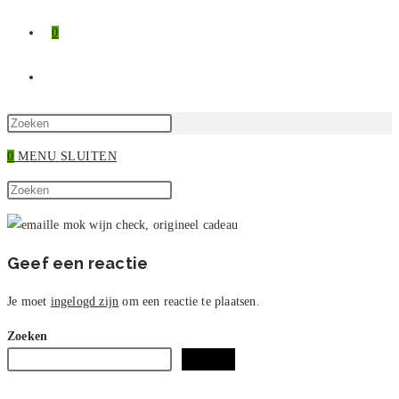
0
TOGGLE
SITE
Druk
op
0
MENU
SLUITEN
ZOEKEN
Escape
Zoek
om
Druk
op
het
op
deze
zoekpaneel
Escape
site
te
om
Geef een reactie
sluiten.
het
zoekpaneel
Je moet
ingelogd zijn
om een reactie te plaatsen.
te
Zoeken
sluiten.
Zoeken