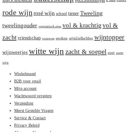
puber
rode wijn
Tweeling
rosé wijn
tiener
school
vol &
vol & krachtig
tweelingouder
vegetarisch eten
zacht
wijntopper
vriendschap
werken
wijnliefhebber
vrouwen
witte wijn
zacht & soepel
wijnweetjes
zoet
zoete
wijn
Winkelmand
B2B voor retail
Mijn account
Wachtwoord vergeten
Verzending
Meest Gestelde Vragen
Service & Contact
Privacy Beleid