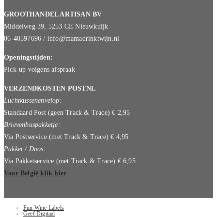
GROOTHANDEL ARTISAN BV
Middelweg 39, 5253 CE Nieuwkuijk
06-40597696 / info@mamadrinktwijn.nl
Openingstijden:
Pick-up volgens afspraak
VERZENDKOSTEN POSTNL
Luchtkussenenvelop:
Standaard Post (geen Track & Trace) € 2,95
Brievenbuspakketje:
Via Postservice (met Track & Trace) € 4,95
Pakket / Doos:
Via Pakketservice (met Track & Trace) € 6,95
Voor België klik hier
Fun Wine Labels
Geef Digitaal