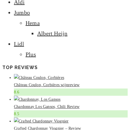
Aldi
Jumbo
Hema
Albert Heijn
Lidl
Plus
TOP REVIEWS
Château Coulon, Corbières wijnreview
8.6
Chardonnay Los Gansos, Chili Review
8.5
Crafted Chardonnay Viognier – Review