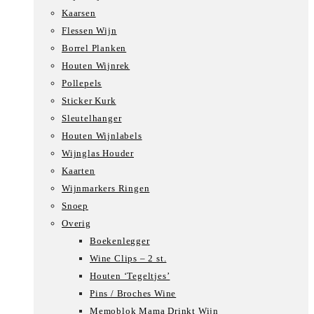
Kaarsen
Flessen Wijn
Borrel Planken
Houten Wijnrek
Pollepels
Sticker Kurk
Sleutelhanger
Houten Wijnlabels
Wijnglas Houder
Kaarten
Wijnmarkers Ringen
Snoep
Overig
Boekenlegger
Wine Clips – 2 st.
Houten ‘Tegeltjes’
Pins / Broches Wine
Memoblok Mama Drinkt Wijn