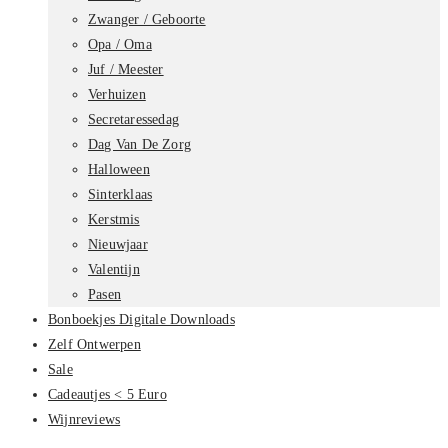
Zwanger / Geboorte
Opa / Oma
Juf / Meester
Verhuizen
Secretaressedag
Dag Van De Zorg
Halloween
Sinterklaas
Kerstmis
Nieuwjaar
Valentijn
Pasen
Bonboekjes Digitale Downloads
Zelf Ontwerpen
Sale
Cadeautjes < 5 Euro
Wijnreviews