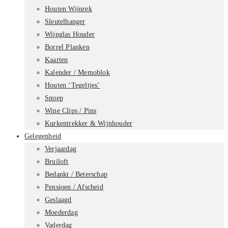
Houten Wijnrek
Sleutelhanger
Wijnglas Houder
Borrel Planken
Kaarten
Kalender / Memoblok
Houten ‘Tegeltjes’
Snoep
Wine Clips / Pins
Kurkentrekker & Wijnhouder
Gelegenheid
Verjaardag
Bruiloft
Bedankt / Beterschap
Pensioen / Afscheid
Geslaagd
Moederdag
Vaderdag