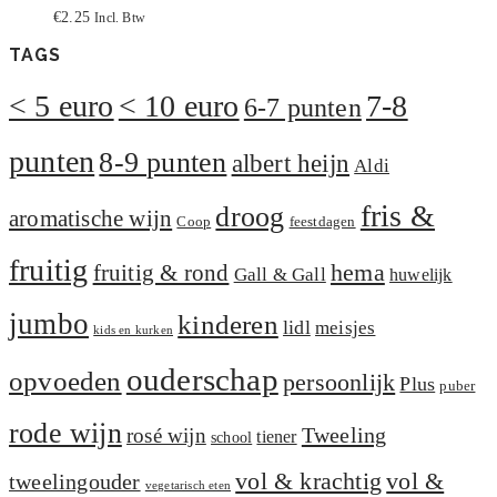
€
2.25
Incl. Btw
TAGS
< 5 euro
< 10 euro
7-8
6-7 punten
punten
8-9 punten
albert heijn
Aldi
fris &
droog
aromatische wijn
Coop
feestdagen
fruitig
hema
fruitig & rond
Gall & Gall
huwelijk
jumbo
kinderen
lidl
meisjes
kids en kurken
ouderschap
opvoeden
persoonlijk
Plus
puber
rode wijn
Tweeling
rosé wijn
tiener
school
vol &
vol & krachtig
tweelingouder
vegetarisch eten