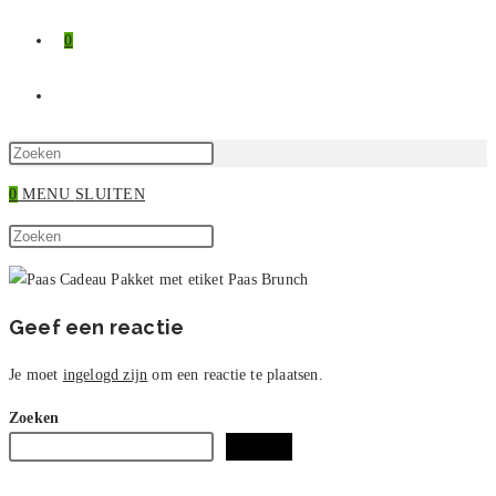
0
TOGGLE
SITE
Druk
op
0
MENU
SLUITEN
ZOEKEN
Escape
Zoek
om
Druk
op
het
op
deze
zoekpaneel
Escape
site
te
om
Geef een reactie
sluiten.
het
zoekpaneel
Je moet
ingelogd zijn
om een reactie te plaatsen.
te
Zoeken
sluiten.
Zoeken