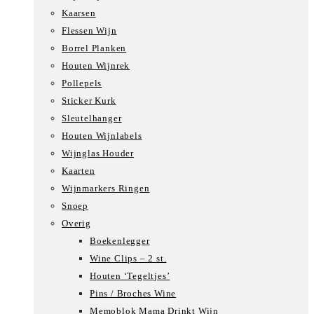
Kaarsen
Flessen Wijn
Borrel Planken
Houten Wijnrek
Pollepels
Sticker Kurk
Sleutelhanger
Houten Wijnlabels
Wijnglas Houder
Kaarten
Wijnmarkers Ringen
Snoep
Overig
Boekenlegger
Wine Clips – 2 st.
Houten ‘Tegeltjes’
Pins / Broches Wine
Memoblok Mama Drinkt Wijn