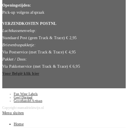
Openingstijden:
Pick-up volgens afspraak
VERZENDKOSTEN POSTNL
Luchtkussenenvelop:
Standaard Post (geen Track & Trace) € 2,95
Brievenbuspakketje:
Via Postservice (met Track & Trace) € 4,95
Pakket / Doos:
Via Pakketservice (met Track & Trace) € 6,95
Voor België klik hier
Fun Wine Labels
Geef Digitaal
Groothandel Artisan
Copyright mamadrinktwijn.nl
Menu sluiten
Home