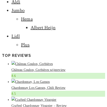
Aldi
Jumbo
Hema
Albert Heijn
Lidl
Plus
TOP REVIEWS
Château Coulon, Corbières wijnreview
8.6
Chardonnay Los Gansos, Chili Review
8.5
Crafted Chardonnay Viognier – Review