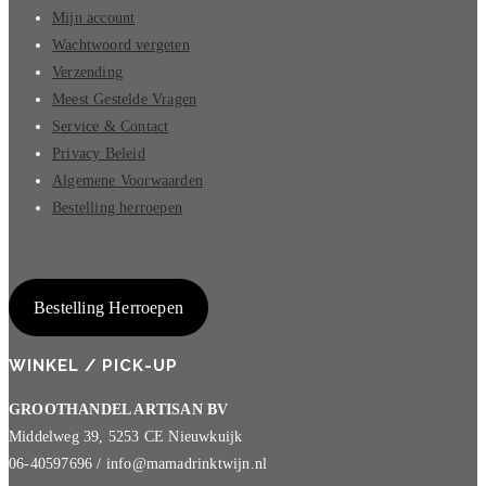
Mijn account
Wachtwoord vergeten
Verzending
Meest Gestelde Vragen
Service & Contact
Privacy Beleid
Algemene Voorwaarden
Bestelling herroepen
Bestelling Herroepen
WINKEL / PICK-UP
GROOTHANDEL ARTISAN BV
Middelweg 39, 5253 CE Nieuwkuijk
06-40597696 / info@mamadrinktwijn.nl