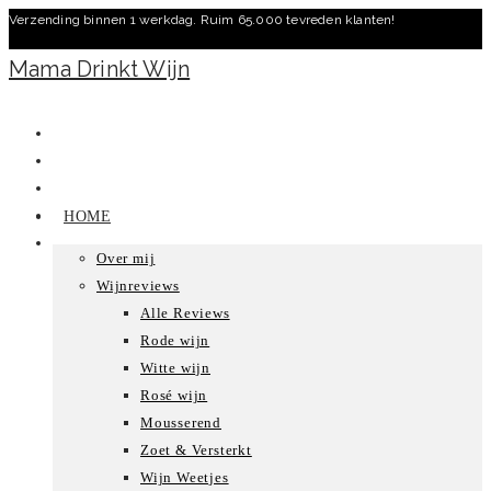
Verzending binnen 1 werkdag. Ruim 65.000 tevreden klanten!
Ga
naar
Mama Drinkt Wijn
inhoud
HOME
Over mij
Wijnreviews
Alle Reviews
Rode wijn
Witte wijn
Rosé wijn
Mousserend
Zoet & Versterkt
Wijn Weetjes