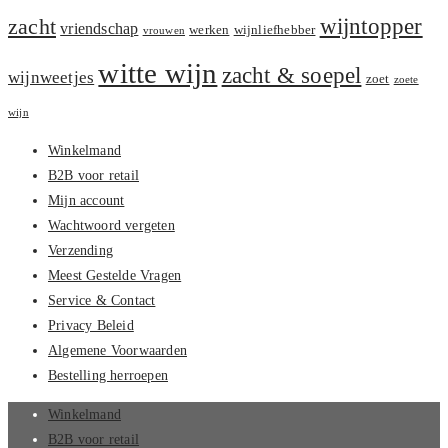
zacht
wijntopper
vriendschap
werken
wijnliefhebber
vrouwen
witte wijn
zacht & soepel
wijnweetjes
zoet
zoete
wijn
Winkelmand
B2B voor retail
Mijn account
Wachtwoord vergeten
Verzending
Meest Gestelde Vragen
Service & Contact
Privacy Beleid
Algemene Voorwaarden
Bestelling herroepen
Winkelmand
B2B voor retail