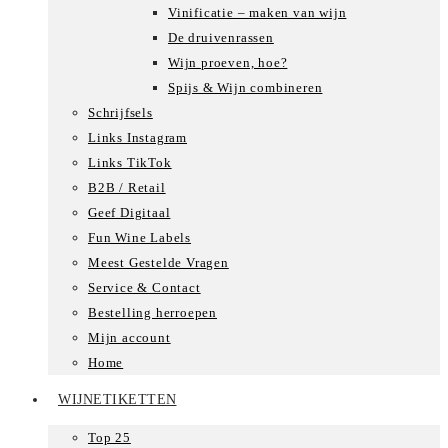
Vinificatie – maken van wijn
De druivenrassen
Wijn proeven, hoe?
Spijs & Wijn combineren
Schrijfsels
Links Instagram
Links TikTok
B2B / Retail
Geef Digitaal
Fun Wine Labels
Meest Gestelde Vragen
Service & Contact
Bestelling herroepen
Mijn account
Home
WIJNETIKETTEN
Top 25