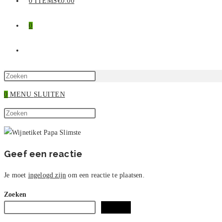
0 ITEMS
€0.00
0
TOGGLE
SITE
Druk
op
0
MENU
SLUITEN
ZOEKEN
Escape
Zoek
om
Druk
op
het
op
deze
zoekpaneel
Escape
site
te
om
Geef een reactie
sluiten.
het
zoekpaneel
Je moet
ingelogd zijn
om een reactie te plaatsen.
te
Zoeken
sluiten.
Zoeken