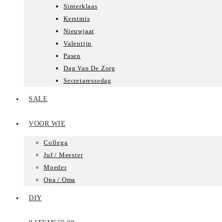
Sinterklaas
Kerstmis
Nieuwjaar
Valentijn
Pasen
Dag Van De Zorg
Secretaressedag
SALE
VOOR WIE
Collega
Juf / Meester
Moeder
Opa / Oma
DIY