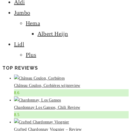
Aldi
Jumbo
Hema
Albert Heijn
Lidl
Plus
TOP REVIEWS
Château Coulon, Corbières wijnreview
8.6
Chardonnay Los Gansos, Chili Review
8.5
Crafted Chardonnay Viognier – Review