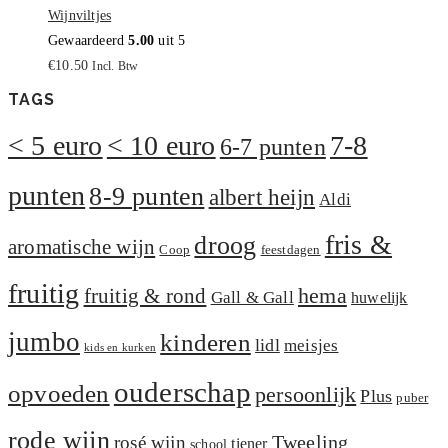
Wijnviltjes
Gewaardeerd
5.00
uit 5
€
10.50
Incl. Btw
TAGS
< 5 euro
< 10 euro
7-8
6-7 punten
punten
8-9 punten
albert heijn
Aldi
fris &
droog
aromatische wijn
Coop
feestdagen
fruitig
hema
fruitig & rond
Gall & Gall
huwelijk
jumbo
kinderen
lidl
meisjes
kids en kurken
ouderschap
opvoeden
persoonlijk
Plus
puber
rode wijn
Tweeling
rosé wijn
tiener
school