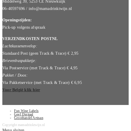
Middelweg 39, 5253 CE Nieuwkuijk
06-40597696 / info@mamadrinktwijn.nl
Openingstijden:
Pick-up volgens afspraak
VERZENDKOSTEN POSTNL
Luchtkussenenvelop:
Standaard Post (geen Track & Trace) € 2,95
Brievenbuspakketje:
Via Postservice (met Track & Trace) € 4,95
Pakket / Doos:
Via Pakketservice (met Track & Trace) € 6,95
Voor België klik hier
Fun Wine Labels
Geef Digitaal
Groothandel Artisan
Copyright mamadrinktwijn.nl
Menu sluiten