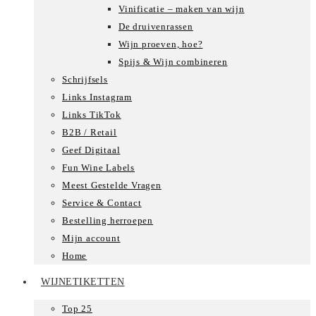
Vinificatie – maken van wijn
De druivenrassen
Wijn proeven, hoe?
Spijs & Wijn combineren
Schrijfsels
Links Instagram
Links TikTok
B2B / Retail
Geef Digitaal
Fun Wine Labels
Meest Gestelde Vragen
Service & Contact
Bestelling herroepen
Mijn account
Home
WIJNETIKETTEN
Top 25