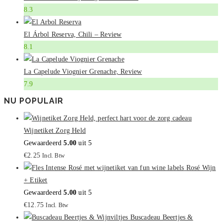
8.3
El Árbol Reserva, Chili – Review
8.1
La Capelude Viognier Grenache, Review
7.9
NU POPULAIR
Wijnetiket Zorg Held
Gewaardeerd
5.00
uit 5
€
2.25
Incl. Btw
Rosé Wijn
+ Etiket
Gewaardeerd
5.00
uit 5
€
12.75
Incl. Btw
Buscadeau Beertjes &