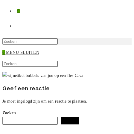
0
TOGGLE
SITE
Druk
op
0
MENU
SLUITEN
ZOEKEN
Escape
Zoek
om
Druk
op
het
op
deze
zoekpaneel
Escape
site
te
om
Geef een reactie
sluiten.
het
zoekpaneel
Je moet
ingelogd zijn
om een reactie te plaatsen.
te
Zoeken
sluiten.
Zoeken