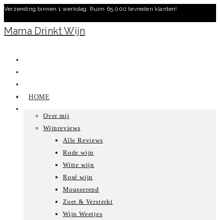
Verzending binnen 1 werkdag. Ruim 65.000 tevreden klanten!
Ga
naar
Mama Drinkt Wijn
inhoud
HOME
Over mij
Wijnreviews
Alle Reviews
Rode wijn
Witte wijn
Rosé wijn
Mousserend
Zoet & Versterkt
Wijn Weetjes