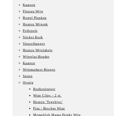
Kaarsen
Flessen Wijn
Borrel Planken
Houten Wijnrek
Pollepels
Sticker Kurk
Sleutelhanger
Houten Wijnlabels
Wijnglas Houder
Kaarten
Wijnmarkers Ringen
Snoep
Overig
Boekenlegger
Wine Clips – 2 st.
Houten ‘Tegeltjes’
Pins / Broches Wine
Memoblok Mama Drinkt Wijn