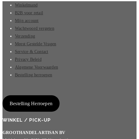
Winkelmand
B2B voor retail
Mijn account
Wachtwoord vergeten
Verzending
Meest Gestelde Vragen
Service & Contact
Privacy Beleid
Algemene Voorwaarden
Bestelling herroepen
Bestelling Herroepen
WINKEL / PICK-UP
GROOTHANDEL ARTISAN BV