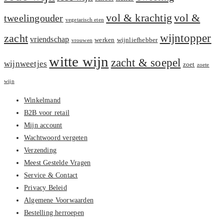
vol &
vol & krachtig
tweelingouder
vegetarisch eten
zacht
wijntopper
vriendschap
werken
wijnliefhebber
vrouwen
witte wijn
zacht & soepel
wijnweetjes
zoet
zoete
wijn
Winkelmand
B2B voor retail
Mijn account
Wachtwoord vergeten
Verzending
Meest Gestelde Vragen
Service & Contact
Privacy Beleid
Algemene Voorwaarden
Bestelling herroepen