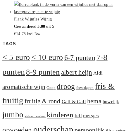
Plank Wijnfles Wijnig
Gewaardeerd
5.00
uit 5
€
14.75
Incl. Btw
TAGS
< 5 euro
< 10 euro
7-8
6-7 punten
punten
8-9 punten
albert heijn
Aldi
fris &
droog
aromatische wijn
Coop
feestdagen
fruitig
hema
fruitig & rond
Gall & Gall
huwelijk
jumbo
kinderen
lidl
meisjes
kids en kurken
ouderschap
opvoeden
persoonlijk
Plus