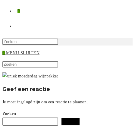
0
TOGGLE
SITE
Druk
op
0
MENU
SLUITEN
ZOEKEN
Escape
Zoek
om
Druk
op
het
op
deze
zoekpaneel
Escape
site
te
om
Geef een reactie
sluiten.
het
zoekpaneel
Je moet
ingelogd zijn
om een reactie te plaatsen.
te
Zoeken
sluiten.
Zoeken