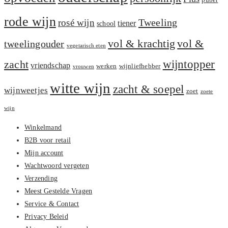
puber
rode wijn
Tweeling
rosé wijn
tiener
school
vol &
vol & krachtig
tweelingouder
vegetarisch eten
zacht
wijntopper
vriendschap
werken
wijnliefhebber
vrouwen
witte wijn
zacht & soepel
wijnweetjes
zoet
zoete
wijn
Winkelmand
B2B voor retail
Mijn account
Wachtwoord vergeten
Verzending
Meest Gestelde Vragen
Service & Contact
Privacy Beleid