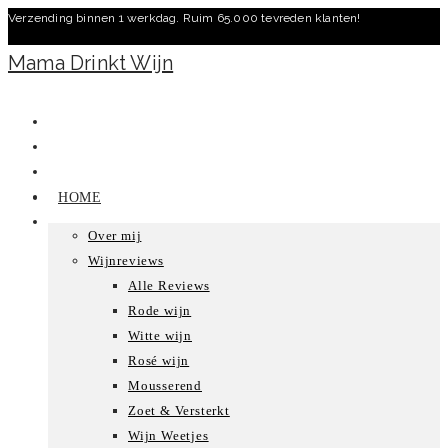
Verzending binnen 1 werkdag. Ruim 65.000 tevreden klanten!
Ga
naar
Mama Drinkt Wijn
inhoud
HOME
Over mij
Wijnreviews
Alle Reviews
Rode wijn
Witte wijn
Rosé wijn
Mousserend
Zoet & Versterkt
Wijn Weetjes