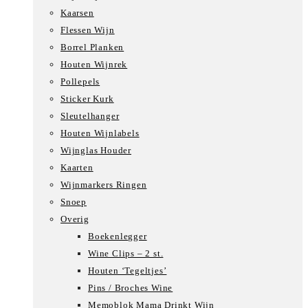
Kaarsen
Flessen Wijn
Borrel Planken
Houten Wijnrek
Pollepels
Sticker Kurk
Sleutelhanger
Houten Wijnlabels
Wijnglas Houder
Kaarten
Wijnmarkers Ringen
Snoep
Overig
Boekenlegger
Wine Clips – 2 st.
Houten ‘Tegeltjes’
Pins / Broches Wine
Memoblok Mama Drinkt Wijn