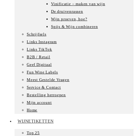
Vinificatie – maken van wijn
De druivenrassen
Wijn proeven, hoe?
Spijs & Wijn combineren
Schrijfsels
Links Instagram
Links TikTok
B2B / Retail
Geef Digitaal
Fun Wine Labels
Meest Gestelde Vragen
Service & Contact
Bestelling herroepen
Mijn account
Home
WIJNETIKETTEN
Top 25