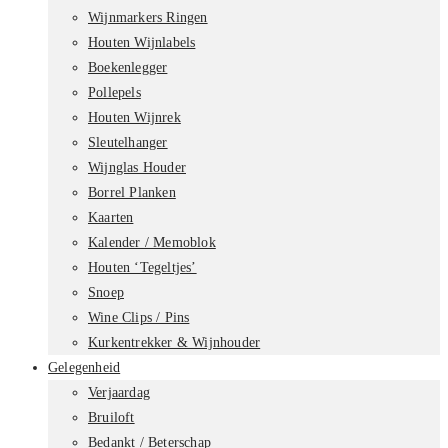
Wijnmarkers Ringen
Houten Wijnlabels
Boekenlegger
Pollepels
Houten Wijnrek
Sleutelhanger
Wijnglas Houder
Borrel Planken
Kaarten
Kalender / Memoblok
Houten ‘Tegeltjes’
Snoep
Wine Clips / Pins
Kurkentrekker & Wijnhouder
Gelegenheid
Verjaardag
Bruiloft
Bedankt / Beterschap