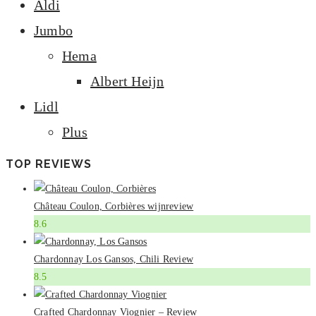
Aldi
Jumbo
Hema
Albert Heijn
Lidl
Plus
TOP REVIEWS
Château Coulon, Corbières wijnreview
8.6
Chardonnay Los Gansos, Chili Review
8.5
Crafted Chardonnay Viognier – Review