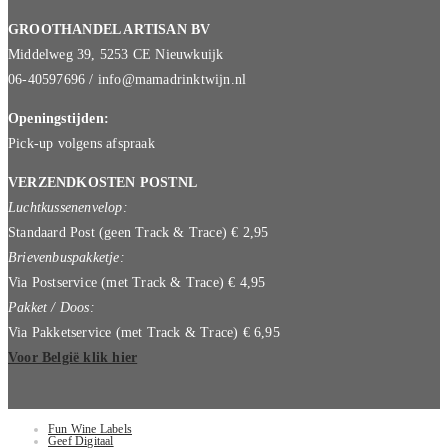
GROOTHANDEL ARTISAN BV
Middelweg 39, 5253 CE Nieuwkuijk
06-40597696 / info@mamadrinktwijn.nl
Openingstijden:
Pick-up volgens afspraak
VERZENDKOSTEN POSTNL
Luchtkussenenvelop:
Standaard Post (geen Track & Trace) € 2,95
Brievenbuspakketje:
Via Postservice (met Track & Trace) € 4,95
Pakket / Doos:
Via Pakketservice (met Track & Trace) € 6,95
Voor België klik hier
Fun Wine Labels
Geef Digitaal