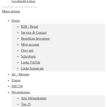
Groothandel Artisan
Copyright mamadrinktwijn.nl
Menu sluiten
Home
B2B / Retail
Service & Contact
Bestelling herroepen
Mijn account
Over mij
Schrijfsels
Links TikTok
Links Instagram
Juf / Meester
Zomer
NIEUW
Wijnetiketten
Alle Wijnetiketten
Top 25