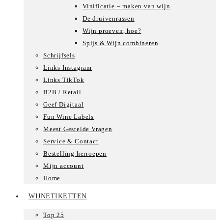
Vinificatie – maken van wijn
De druivenrassen
Wijn proeven, hoe?
Spijs & Wijn combineren
Schrijfsels
Links Instagram
Links TikTok
B2B / Retail
Geef Digitaal
Fun Wine Labels
Meest Gestelde Vragen
Service & Contact
Bestelling herroepen
Mijn account
Home
WIJNETIKETTEN
Top 25