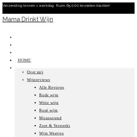
Verzending binnen 1 werkdag. Ruim 65.000 tevreden klanten!
Ga
naar
Mama Drinkt Wijn
inhoud
HOME
Over mij
Wijnreviews
Alle Reviews
Rode wijn
Witte wijn
Rosé wijn
Mousserend
Zoet & Versterkt
Wijn Weetjes