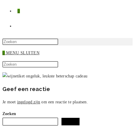
0
TOGGLE
SITE
Druk
op
0
MENU
SLUITEN
ZOEKEN
Escape
Zoek
om
Druk
op
het
op
deze
zoekpaneel
Escape
site
te
om
Geef een reactie
sluiten.
het
zoekpaneel
Je moet
ingelogd zijn
om een reactie te plaatsen.
te
Zoeken
sluiten.
Zoeken