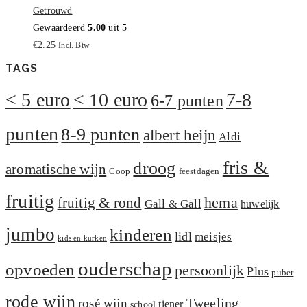
Getrouwd
Gewaardeerd
5.00
uit 5
€
2.25
Incl. Btw
TAGS
< 5 euro
< 10 euro
7-8
6-7 punten
punten
8-9 punten
albert heijn
Aldi
fris &
droog
aromatische wijn
Coop
feestdagen
fruitig
hema
fruitig & rond
Gall & Gall
huwelijk
jumbo
kinderen
lidl
meisjes
kids en kurken
ouderschap
opvoeden
persoonlijk
Plus
puber
rode wijn
Tweeling
rosé wijn
tiener
school