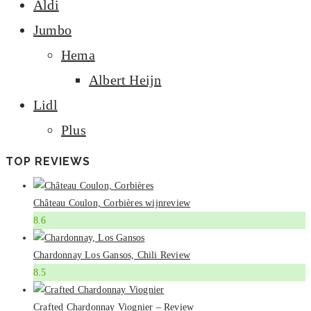
Aldi
Jumbo
Hema
Albert Heijn
Lidl
Plus
TOP REVIEWS
Château Coulon, Corbières wijnreview
8.6
Chardonnay Los Gansos, Chili Review
8.5
Crafted Chardonnay Viognier – Review