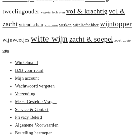
vol &
vol & krachtig
tweelingouder
vegetarisch eten
zacht
wijntopper
vriendschap
werken
wijnliefhebber
vrouwen
witte wijn
zacht & soepel
wijnweetjes
zoet
zoete
wijn
Winkelmand
B2B voor retail
Mijn account
Wachtwoord vergeten
Verzending
Meest Gestelde Vragen
Service & Contact
Privacy Beleid
Algemene Voorwaarden
Bestelling herroepen