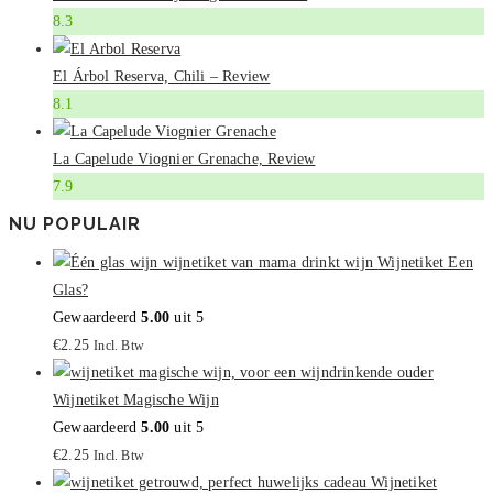
8.3
El Árbol Reserva, Chili – Review
8.1
La Capelude Viognier Grenache, Review
7.9
NU POPULAIR
Wijnetiket Een
Glas?
Gewaardeerd
5.00
uit 5
€
2.25
Incl. Btw
Wijnetiket Magische Wijn
Gewaardeerd
5.00
uit 5
€
2.25
Incl. Btw
Wijnetiket