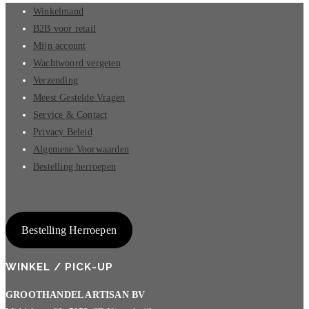
Winkelmand
B2B voor retail
Mijn account
Wachtwoord vergeten
Verzending
Meest Gestelde Vragen
Service & Contact
Privacy Beleid
Algemene Voorwaarden
Bestelling herroepen
Bestelling Herroepen
WINKEL / PICK-UP
GROOTHANDEL ARTISAN BV