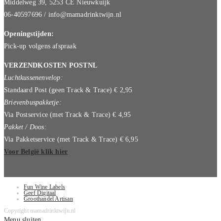
Middelweg 39, 5253 CE Nieuwkuijk
06-40597696 / info@mamadrinktwijn.nl
Openingstijden:
Pick-up volgens afspraak
VERZENDKOSTEN POSTNL
Luchtkussenenvelop:
Standaard Post (geen Track & Trace) € 2,95
Brievenbuspakketje:
Via Postservice (met Track & Trace) € 4,95
Pakket / Doos:
Via Pakketservice (met Track & Trace) € 6,95
Voor België klik hier
Fun Wine Labels
Geef Digitaal
Groothandel Artisan
Copyright mamadrinktwijn.nl
Menu sluiten