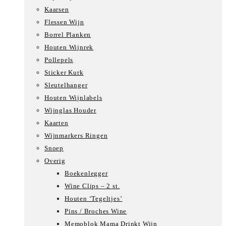
Kaarsen
Flessen Wijn
Borrel Planken
Houten Wijnrek
Pollepels
Sticker Kurk
Sleutelhanger
Houten Wijnlabels
Wijnglas Houder
Kaarten
Wijnmarkers Ringen
Snoep
Overig
Boekenlegger
Wine Clips – 2 st.
Houten ‘Tegeltjes’
Pins / Broches Wine
Memoblok Mama Drinkt Wijn