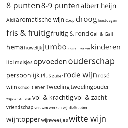
8 punten
8-9 punten
albert heijn
droog
aromatische wijn
Aldi
Coop
feestdagen
fris & fruitig
fruitig & rond
Gall & Gall
jumbo
kinderen
hema
huwelijk
kids en kurken
ouderschap
opvoeden
lidl
meisjes
rode wijn
persoonlijk
rosé
Plus
puber
Tweeling
wijn
tweelingouder
tiener
school
vol & zacht
vol & krachtig
vegetarisch eten
vriendschap
werken
wijnliefhebber
vrouwen
witte wijn
wijntopper
wijnweetjes