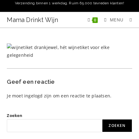
Ga
Verzending binnen 1 werkdag. Ruim 65.000 tevreden klanten!
naar
inhoud
Mama Drinkt Wijn
MENU
0
Geef een reactie
Je moet
ingelogd zijn
om een reactie te plaatsen.
Zoeken
ZOEKEN