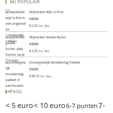
NU POPULAIR
Wijnetiket Wijn Is Fine
Gewaardeer
€
2.25
Incl. Btw
d
5.00
uit 5
Wijnetiket Goede Buren
Gewaardeer
€
2.25
Incl. Btw
d
5.00
uit 5
Onvergetelijk Moederdag Pakket
Gewaardeer
€
45.75
Incl. Btw
d
5.00
uit 5
TAGS
< 5 euro
< 10 euro
7-
6-7 punten