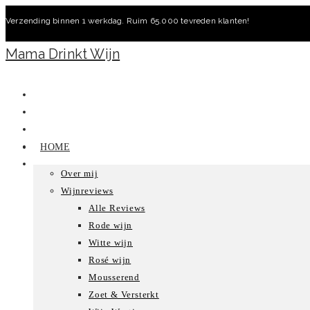
Ga
Verzending binnen 1 werkdag. Ruim 65.000 tevreden klanten!
naar
inhoud
Mama Drinkt Wijn
HOME
Over mij
Wijnreviews
Alle Reviews
Rode wijn
Witte wijn
Rosé wijn
Mousserend
Zoet & Versterkt