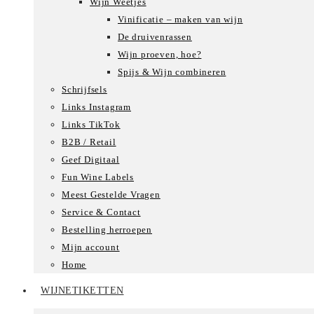
Wijn Weetjes
Vinificatie – maken van wijn
De druivenrassen
Wijn proeven, hoe?
Spijs & Wijn combineren
Schrijfsels
Links Instagram
Links TikTok
B2B / Retail
Geef Digitaal
Fun Wine Labels
Meest Gestelde Vragen
Service & Contact
Bestelling herroepen
Mijn account
Home
WIJNETIKETTEN