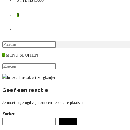
0 ITEMS
€0.00
0
TOGGLE
SITE
Druk
op
0
MENU
SLUITEN
ZOEKEN
Escape
Zoek
om
Druk
op
het
op
deze
zoekpaneel
Escape
site
te
om
Geef een reactie
sluiten.
het
zoekpaneel
Je moet
ingelogd zijn
om een reactie te plaatsen.
te
Zoeken
sluiten.
Zoeken