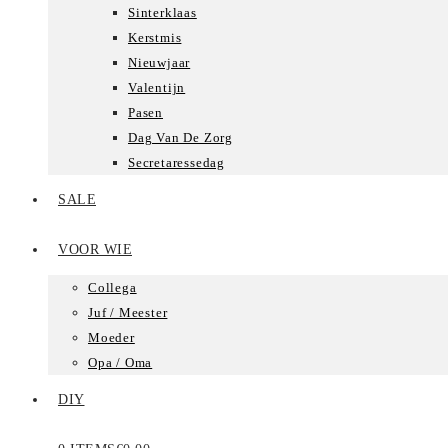
Sinterklaas
Kerstmis
Nieuwjaar
Valentijn
Pasen
Dag Van De Zorg
Secretaressedag
SALE
VOOR WIE
Collega
Juf / Meester
Moeder
Opa / Oma
DIY