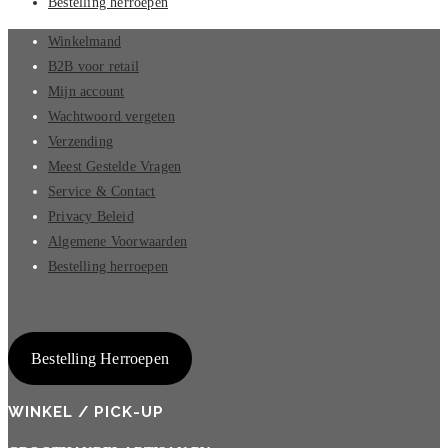
Bestelling herroepen
Winkelmand
B2B voor retail
Mijn account
Wachtwoord vergeten
Verzending
Meest Gestelde Vragen
Service & Contact
Privacy Beleid
Algemene Voorwaarden
Bestelling herroepen
Bestelling Herroepen
WINKEL / PICK-UP