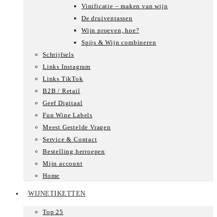
Vinificatie – maken van wijn
De druivenrassen
Wijn proeven, hoe?
Spijs & Wijn combineren
Schrijfsels
Links Instagram
Links TikTok
B2B / Retail
Geef Digitaal
Fun Wine Labels
Meest Gestelde Vragen
Service & Contact
Bestelling herroepen
Mijn account
Home
WIJNETIKETTEN
Top 25