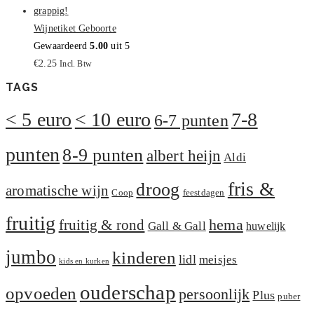
Wijnetiket Geboorte
Gewaardeerd
5.00
uit 5
€
2.25
Incl. Btw
TAGS
< 5 euro
< 10 euro
7-8
6-7 punten
punten
8-9 punten
albert heijn
Aldi
fris &
droog
aromatische wijn
Coop
feestdagen
fruitig
hema
fruitig & rond
Gall & Gall
huwelijk
jumbo
kinderen
lidl
meisjes
kids en kurken
ouderschap
opvoeden
persoonlijk
Plus
puber