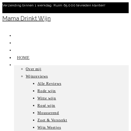
Verzending binnen 1 werkdag. Ruim 65.000 tevreden klanten!
Ga
naar
Mama Drinkt Wijn
inhoud
HOME
Over mij
Wijnreviews
Alle Reviews
Rode wijn
Witte wijn
Rosé wijn
Mousserend
Zoet & Versterkt
Wijn Weetjes