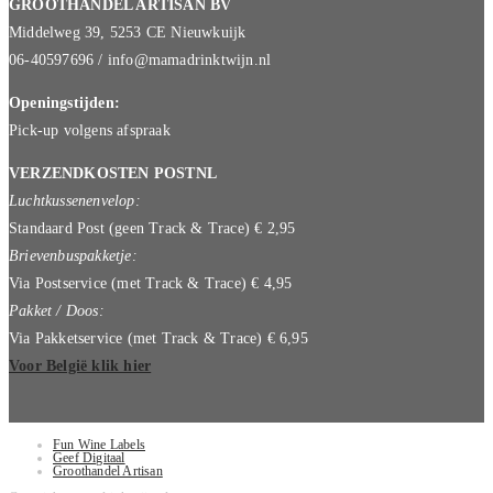
GROOTHANDEL ARTISAN BV
Middelweg 39, 5253 CE Nieuwkuijk
06-40597696 / info@mamadrinktwijn.nl
Openingstijden:
Pick-up volgens afspraak
VERZENDKOSTEN POSTNL
Luchtkussenenvelop:
Standaard Post (geen Track & Trace) € 2,95
Brievenbuspakketje:
Via Postservice (met Track & Trace) € 4,95
Pakket / Doos:
Via Pakketservice (met Track & Trace) € 6,95
Voor België klik hier
Fun Wine Labels
Geef Digitaal
Groothandel Artisan