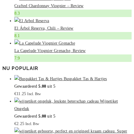
Crafted Chardonnay Viognier – Review
8.3
El Árbol Reserva, Chili – Review
8.1
La Capelude Viognier Grenache, Review
7.9
NU POPULAIR
Buspakket Tas & Hartjes
Gewaardeerd
5.00
uit 5
€
11.25
Incl. Btw
Wijnetiket
Ongeluk
Gewaardeerd
5.00
uit 5
€
2.25
Incl. Btw