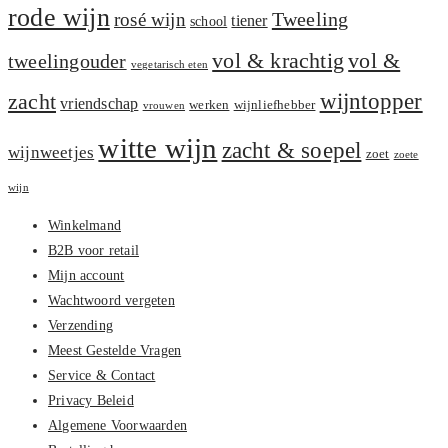
rode wijn
Tweeling
rosé wijn
tiener
school
vol &
vol & krachtig
tweelingouder
vegetarisch eten
zacht
wijntopper
vriendschap
werken
wijnliefhebber
vrouwen
witte wijn
zacht & soepel
wijnweetjes
zoet
zoete
wijn
Winkelmand
B2B voor retail
Mijn account
Wachtwoord vergeten
Verzending
Meest Gestelde Vragen
Service & Contact
Privacy Beleid
Algemene Voorwaarden