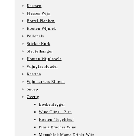
Kaarsen
Flessen Wijn
Borrel Planken
Houten Wijnrek
Pollepels
Sticker Kurk
Sleutelhanger
Houten Wijnlabels
Wijnglas Houder
Kaarten
Wijnmarkers Ringen
Snoep
Overig
Boekenlegger
Wine Clips – 2 st.
Houten ‘Tegeltjes’
Pins / Broches Wine
Memoblok Mama Drinkt Wijn