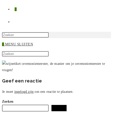
0
TOGGLE
SITE
Druk
op
0
MENU
SLUITEN
ZOEKEN
Escape
Zoek
om
Druk
op
het
op
deze
zoekpaneel
Escape
site
te
om
sluiten.
het
Geef een reactie
zoekpaneel
te
Je moet
ingelogd zijn
om een reactie te plaatsen.
sluiten.
Zoeken
Zoeken