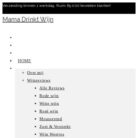
Verzending binnen 1 werkdag. Ruim 65.000 tevreden klanten!
Ga
naar
Mama Drinkt Wijn
inhoud
HOME
Over mij
Wijnreviews
Alle Reviews
Rode wijn
Witte wijn
Rosé wijn
Mousserend
Zoet & Versterkt
Wijn Weetjes