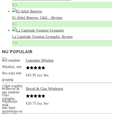
8.3
El Árbol Reserva, Chili – Review
8.1
La Capelude Viognier Grenache, Review
7.9
NU POPULAIR
Complete Wijnkist
Gewaardeerd
€
43.95
Incl. Btw
5.00
uit 5
Borrel & Glas Wijnboxje
Gewaardeerd
€
20.75
Incl. Btw
5.00
uit 5