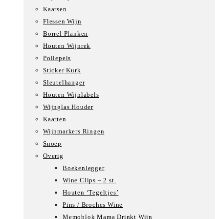
Kaarsen
Flessen Wijn
Borrel Planken
Houten Wijnrek
Pollepels
Sticker Kurk
Sleutelhanger
Houten Wijnlabels
Wijnglas Houder
Kaarten
Wijnmarkers Ringen
Snoep
Overig
Boekenlegger
Wine Clips – 2 st.
Houten ‘Tegeltjes’
Pins / Broches Wine
Memoblok Mama Drinkt Wijn