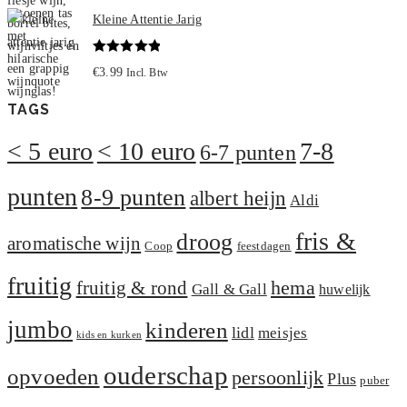
Kleine Attentie Jarig
Gewaardeerd
€
3.99
Incl. Btw
5.00
uit 5
TAGS
< 5 euro
< 10 euro
7-8
6-7 punten
punten
8-9 punten
albert heijn
Aldi
fris &
droog
aromatische wijn
Coop
feestdagen
fruitig
hema
fruitig & rond
Gall & Gall
huwelijk
jumbo
kinderen
lidl
meisjes
kids en kurken
ouderschap
opvoeden
persoonlijk
Plus
puber