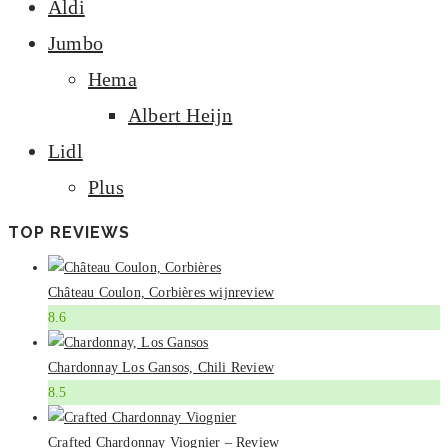
Aldi
Jumbo
Hema
Albert Heijn
Lidl
Plus
TOP REVIEWS
Château Coulon, Corbières wijnreview
8.6
Chardonnay Los Gansos, Chili Review
8.5
Crafted Chardonnay Viognier – Review