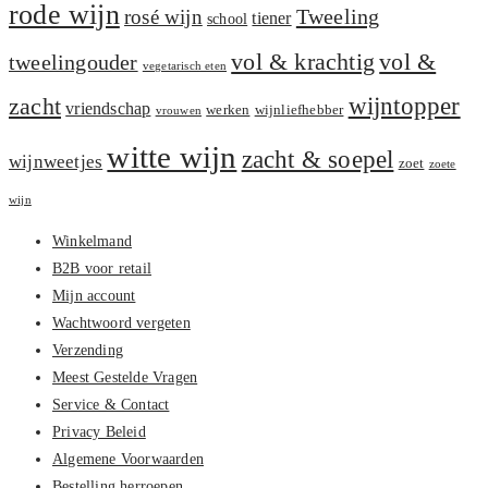
rode wijn
Tweeling
rosé wijn
tiener
school
vol &
vol & krachtig
tweelingouder
vegetarisch eten
zacht
wijntopper
vriendschap
werken
wijnliefhebber
vrouwen
witte wijn
zacht & soepel
wijnweetjes
zoet
zoete
wijn
Winkelmand
B2B voor retail
Mijn account
Wachtwoord vergeten
Verzending
Meest Gestelde Vragen
Service & Contact
Privacy Beleid
Algemene Voorwaarden
Bestelling herroepen