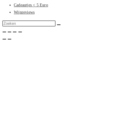
Cadeautjes < 5 Euro
Wijnreviews
Zoek
op
deze
site