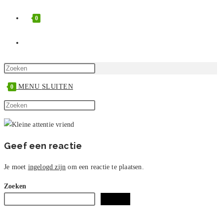
0
TOGGLE
SITE
Druk
op
MENU
SLUITEN
0
ZOEKEN
Escape
Zoek
om
Druk
op
het
op
deze
zoekpaneel
Escape
site
te
om
Geef een reactie
sluiten.
het
zoekpaneel
Je moet
ingelogd zijn
om een reactie te plaatsen.
te
Zoeken
sluiten.
Zoeken