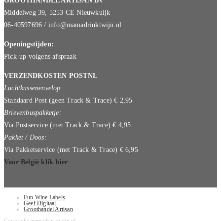
GROOTHANDEL ARTISAN BV
Middelweg 39, 5253 CE Nieuwkuijk
06-40597696 / info@mamadrinktwijn.nl
Openingstijden:
Pick-up volgens afspraak
VERZENDKOSTEN POSTNL
Luchtkussenenvelop:
Standaard Post (geen Track & Trace) € 2,95
Brievenbuspakketje:
Via Postservice (met Track & Trace) € 4,95
Pakket / Doos:
Via Pakketservice (met Track & Trace) € 6,95
Voor België klik hier
Fun Wine Labels
Geef Digitaal
Groothandel Artisan
Copyright mamadrinktwijn.nl