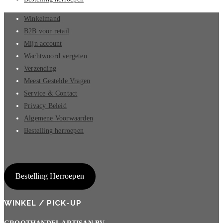
Winkelmand
B2B voor retail
Mijn account
Wachtwoord vergeten
Verzending
Meest Gestelde Vragen
Service & Contact
Privacy Beleid
Algemene Voorwaarden
Bestelling herroepen
Bestelling Herroepen
WINKEL / PICK-UP