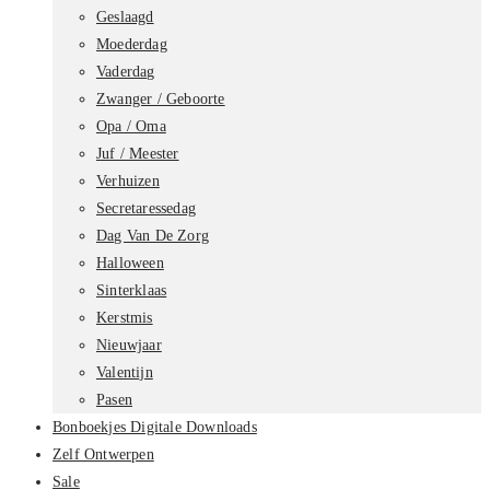
Geslaagd
Moederdag
Vaderdag
Zwanger / Geboorte
Opa / Oma
Juf / Meester
Verhuizen
Secretaressedag
Dag Van De Zorg
Halloween
Sinterklaas
Kerstmis
Nieuwjaar
Valentijn
Pasen
Bonboekjes Digitale Downloads
Zelf Ontwerpen
Sale