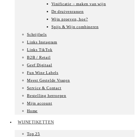
Vinificatie – maken van wijn
De druivenrassen
Wijn proeven, hoe?
Spijs & Wijn combineren
Schrijfsels
Links Instagram
Links TikTok
B2B / Retail
Geef Digitaal
Fun Wine Labels
Meest Gestelde Vragen
Service & Contact
Bestelling herroepen
Mijn account
Home
WIJNETIKETTEN
Top 25