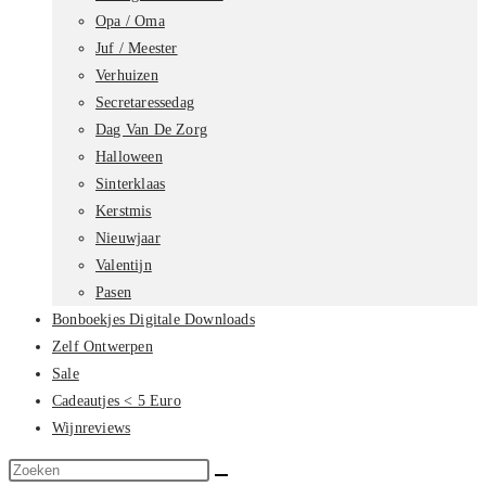
Opa / Oma
Juf / Meester
Verhuizen
Secretaressedag
Dag Van De Zorg
Halloween
Sinterklaas
Kerstmis
Nieuwjaar
Valentijn
Pasen
Bonboekjes Digitale Downloads
Zelf Ontwerpen
Sale
Cadeautjes < 5 Euro
Wijnreviews
Zoek