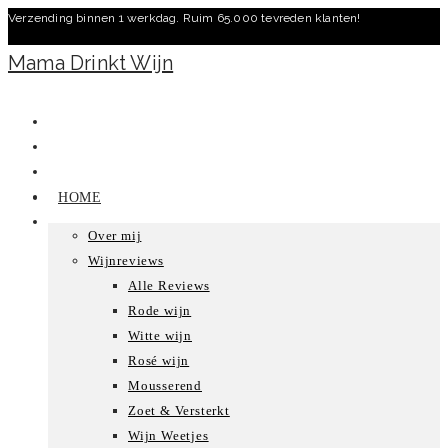
Verzending binnen 1 werkdag. Ruim 65.000 tevreden klanten!
Ga
naar
Mama Drinkt Wijn
inhoud
HOME
Over mij
Wijnreviews
Alle Reviews
Rode wijn
Witte wijn
Rosé wijn
Mousserend
Zoet & Versterkt
Wijn Weetjes