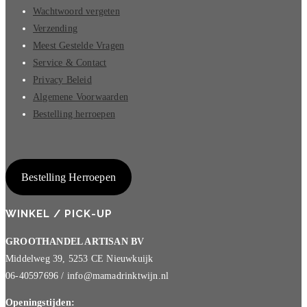
Wachtwoord vergeten
Verzending
Meest Gestelde Vragen
Service & Contact
Privacy Beleid
Algemene Voorwaarden
Bestelling herroepen
Bestelling Herroepen
WINKEL / PICK-UP
GROOTHANDEL ARTISAN BV
Middelweg 39, 5253 CE Nieuwkuijk
06-40597696 / info@mamadrinktwijn.nl
Openingstijden: