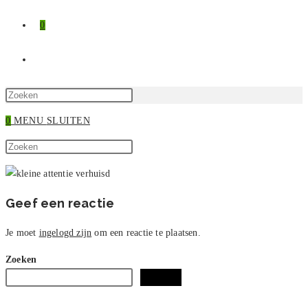
0
TOGGLE
SITE
Druk
op
0
MENU
SLUITEN
ZOEKEN
Escape
Zoek
om
Druk
op
het
op
deze
zoekpaneel
Escape
site
te
om
Geef een reactie
sluiten.
het
zoekpaneel
Je moet
ingelogd zijn
om een reactie te plaatsen.
te
Zoeken
sluiten.
Zoeken