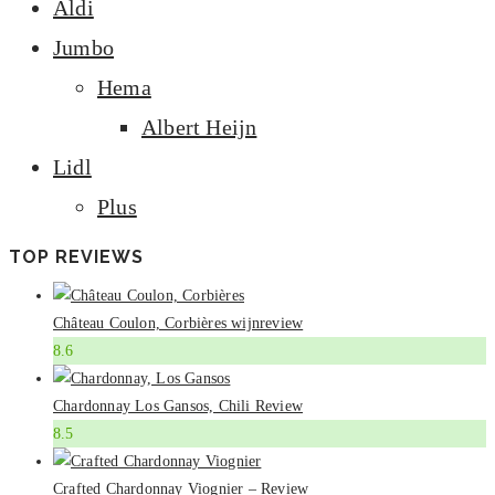
Aldi
Jumbo
Hema
Albert Heijn
Lidl
Plus
TOP REVIEWS
Château Coulon, Corbières wijnreview
8.6
Chardonnay Los Gansos, Chili Review
8.5
Crafted Chardonnay Viognier – Review