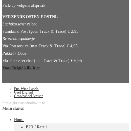
Pick-up volgens afspraak
VERZENDKOSTEN POSTNL
Luchtkussenenvelop:
Standaard Post (geen Track & Trace) € 2,95
Brievenbuspakketje:
Via Postservice (met Track & Trace) € 4,95
Pakket / Doos:
Via Pakketservice (met Track & Trace) € 6,95
Voor België klik hier
Fun Wine Labels
Geef Digitaal
Groothandel Artisan
Copyright mamadrinktwijn.nl
Menu sluiten
Home
B2B / Retail