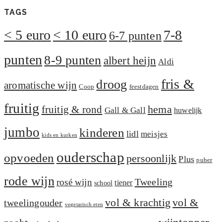
TAGS
< 5 euro
< 10 euro
7-8
6-7 punten
punten
8-9 punten
albert heijn
Aldi
fris &
droog
aromatische wijn
Coop
feestdagen
fruitig
hema
fruitig & rond
Gall & Gall
huwelijk
jumbo
kinderen
lidl
meisjes
kids en kurken
ouderschap
opvoeden
persoonlijk
Plus
puber
rode wijn
Tweeling
rosé wijn
tiener
school
vol &
vol & krachtig
tweelingouder
vegetarisch eten