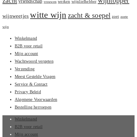
zacht
wijntopper
vriendschap
werken
wijnliefhebber
vrouwen
witte wijn
zacht & soepel
wijnweetjes
zoet
zoete
wijn
Winkelmand
B2B voor retail
Mijn account
Wachtwoord vergeten
Verzending
Meest Gestelde Vragen
Service & Contact
Privacy Beleid
Algemene Voorwaarden
Bestelling herroepen
Winkelmand
B2B voor retail
Mijn account