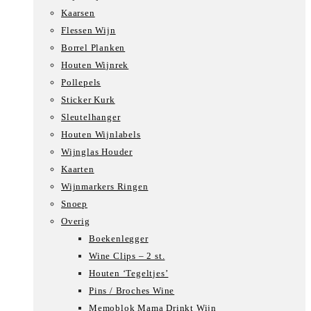
Kaarsen
Flessen Wijn
Borrel Planken
Houten Wijnrek
Pollepels
Sticker Kurk
Sleutelhanger
Houten Wijnlabels
Wijnglas Houder
Kaarten
Wijnmarkers Ringen
Snoep
Overig
Boekenlegger
Wine Clips – 2 st.
Houten ‘Tegeltjes’
Pins / Broches Wine
Memoblok Mama Drinkt Wijn