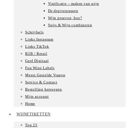
Vinificatie – maken van wijn
De druivenrassen
Wijn proeven, hoe?
Spijs & Wijn combineren
Schrijfsels
Links Instagram
Links TikTok
B2B / Retail
Geef Digitaal
Fun Wine Labels
Meest Gestelde Vragen
Service & Contact
Bestelling herroepen
Mijn account
Home
WIJNETIKETTEN
Top 25