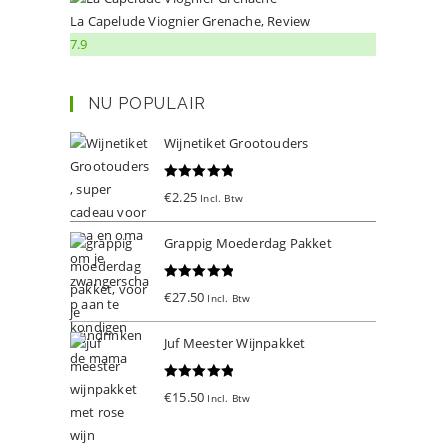
La Capelude Viognier Grenache, Review
7.9
NU POPULAIR
Wijnetiket Grootouders
Gewaardeer
€
2.25
Incl. Btw
d
5.00
uit 5
Grappig Moederdag Pakket
Gewaardeer
€
27.50
Incl. Btw
d
5.00
uit 5
Juf Meester Wijnpakket
Gewaardeer
€
15.50
Incl. Btw
d
5.00
uit 5