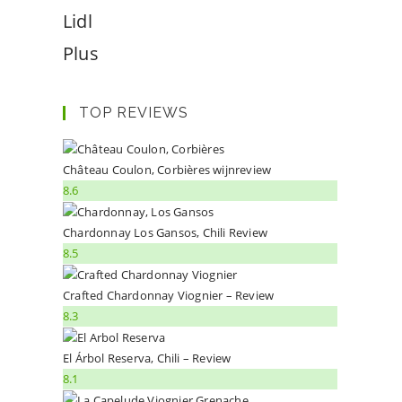
Lidl
Plus
TOP REVIEWS
Château Coulon, Corbières wijnreview
8.6
Chardonnay Los Gansos, Chili Review
8.5
Crafted Chardonnay Viognier – Review
8.3
El Árbol Reserva, Chili – Review
8.1