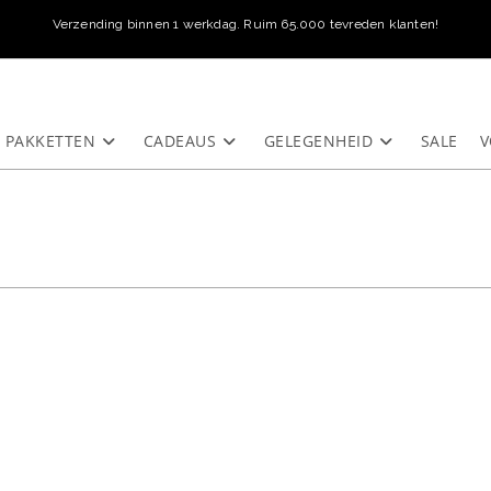
Verzending binnen 1 werkdag. Ruim 65.000 tevreden klanten!
PAKKETTEN
CADEAUS
GELEGENHEID
SALE
V