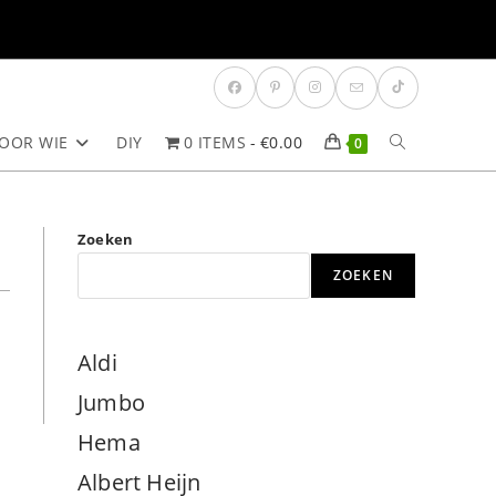
OOR WIE
DIY
0 ITEMS
€0.00
TOGGLE
0
SITE
Zoeken
ZOEKEN
ZOEKEN
Aldi
Jumbo
Hema
Albert Heijn