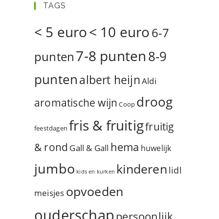
TAGS
< 5 euro
< 10 euro
6-7
7-8 punten
8-9
punten
punten
albert heijn
Aldi
droog
aromatische wijn
Coop
fris & fruitig
fruitig
feestdagen
hema
& rond
Gall & Gall
huwelijk
jumbo
kinderen
lidl
kids en kurken
opvoeden
meisjes
ouderschap
persoonlijk