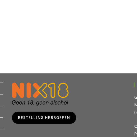
G
M
0
BESTELLING HERROEPEN
O
P