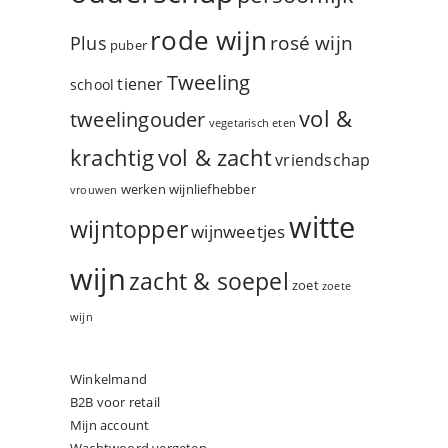
rode wijn
rosé wijn
Plus
puber
Tweeling
tiener
school
vol &
tweelingouder
vegetarisch eten
vol & zacht
krachtig
vriendschap
werken
wijnliefhebber
vrouwen
witte
wijntopper
wijnweetjes
wijn
zacht & soepel
zoet
zoete
wijn
Winkelmand
B2B voor retail
Mijn account