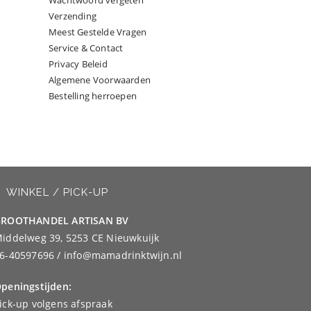
Wachtwoord vergeten
Verzending
Meest Gestelde Vragen
Service & Contact
Privacy Beleid
Algemene Voorwaarden
Bestelling herroepen
WINKEL / PICK-UP
ROOTHANDEL ARTISAN BV
iddelweg 39, 5253 CE Nieuwkuijk
6-40597696 / info@mamadrinktwijn.nl
peningstijden:
ick-up volgens afspraak